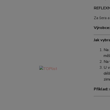
REFLEXN
Za šera a
Výrobce
Jak vybr
Na 
měl
Na 
U v
dél
zim
Příklad: