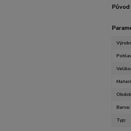
Původ 
Param
Výrob
Pohlav
Veliko
Materi
Obdob
Barva
Typ