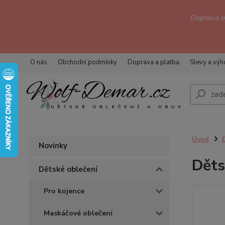
Doprava 
O nás
Obchodní podmínky
Doprava a platba
Slevy a vý
Úvod
Novinky
Děts
Dětské oblečení
Pro kojence
Maskáčové oblečení