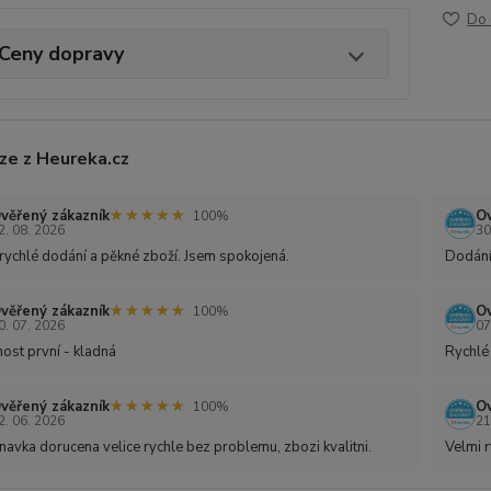
Do 
Ceny dopravy
ze z Heureka.cz
★★★★★
★★★★★
věřený zákazník
Ov
100%
2. 08. 2026
30
rychlé dodání a pěkné zboží. Jsem spokojená.
Dodání
★★★★★
★★★★★
věřený zákazník
Ov
100%
0. 07. 2026
07
ost první - kladná
Rychlé
★★★★★
★★★★★
věřený zákazník
Ov
100%
2. 06. 2026
21
avka dorucena velice rychle bez problemu, zbozi kvalitni.
Velmi r