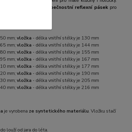
 Krásné barevné provedení pro malé klučiny i holčičky.
ky! Na patě obuvi je
bezpečnostní reflexní pásek
pro
 150 mm;
vložka
- délka vnitřní stélky je 130 mm
 165 mm;
vložka
- délka vnitřní stélky je 144 mm
 180 mm;
vložka
- délka vnitřní stélky je 155 mm
 195 mm;
vložka
- délka vnitřní stélky je 167 mm
 210 mm;
vložka
- délka vnitřní stélky je 177 mm
 220 mm;
vložka
- délka vnitřní stélky je 190 mm
 230 mm;
vložka
- délka vnitřní stélky je 205 mm
 240 mm;
vložka
- délka vnitřní stélky je 216 mm
ka
je vyrobena
ze syntetického materiálu
. Vložku stačí
do louží od jara do léta.