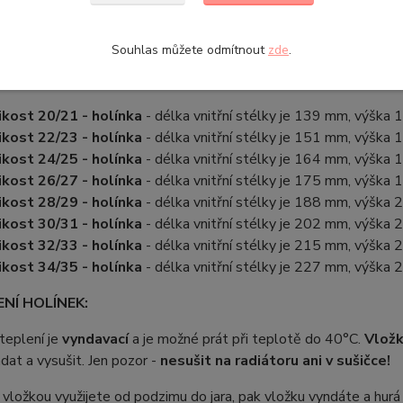
 materiál vysoce kvalitní PVC. Uvnitř velmi příjemné na omak.
ze prát při teplotách do 40°C. Holiny lze používat i bez vlož
ditelnost dítěte ve tmě.
Souhlas můžete odmítnout
zde
.
 rozměrů:
ikost 20/21 - holínka
- délka vnitřní stélky je 139 mm, výška
ikost 22/23 - holínka
- délka vnitřní stélky je 151 mm, výška
ikost 24/25 - holínka
- délka vnitřní stélky je 164 mm, výška
ikost 26/27 - holínka
- délka vnitřní stélky je 175 mm, výška
ikost 28/29 - holínka
- délka vnitřní stélky je 188 mm, výška
ikost 30/31 - holínka
- délka vnitřní stélky je 202 mm, výška
ikost 32/33 - holínka
- délka vnitřní stélky je 215 mm, výška
ikost 34/35 - holínka
- délka vnitřní stélky je 227 mm, výška
NÍ HOLÍNEK:
ateplení je
vyndavací
a je možné prát při teplotě do 40°C.
Vlož
at a vysušit. Jen pozor -
nesušit na radiátoru ani v sušičce!
 vložkou využijete od podzimu do jara, pak vložku vyndáte a hurá 