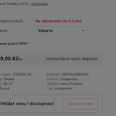
vé holínky od fir...
celý popis
tupnost zboží
Na objednávku do 3-5 dnů
ikost
sme plátci DPH
9,00 Kč
Momentálně není k dispozici
/
ks
roduktu:
0432EE-26
EAN kód:
5907613604326
e:
Demar
Pohlaví:
Chlapecké
t:
26-27
Období:
Jaro | Podzim
Černá
Typ:
zateplené

Hlídat cenu / dostupnost
Upozornit mě