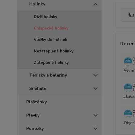
Holínky
Dívčí holínky
Chlapecké holínky
Vložky do holínek
Recen
Nezateplené holínky
O
Zateplené holínky
0
Velmi 
Tenisky a baleríny
O
Sněhule
1
zkušen
Pláštěnky
O
Plavky
2
Objedn
Ponožky