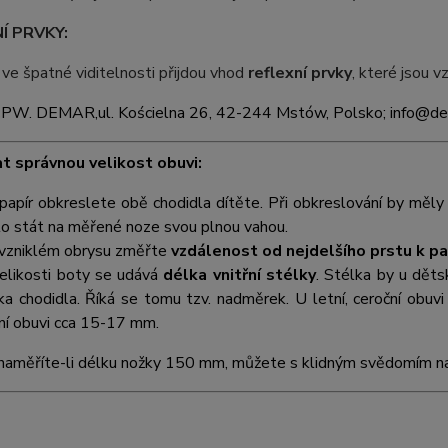
Í PRVKY:
 ve špatné viditelnosti přijdou vhod
reflexní prvky
, které jsou v
:
PW. DEMAR,
ul. Kościelna 26, 42-244 Mstów, Polsko; info@d
at správnou velikost obuvi:
papír obkreslete obě chodidla dítěte. Při obkreslování by měly 
o stát na měřené noze svou plnou vahou.
vzniklém obrysu změřte
vzdálenost od nejdelšího prstu k p
elikosti boty se udává
délka vnitřní stélky
. Stélka by u dět
ka chodidla. Říká se tomu tzv. nadměrek. U letní, ceroční ob
ní obuvi cca 15-17 mm.
naměříte-li délku nožky 150 mm, můžete s klidným svědomím na