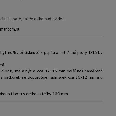
zahu na patě, takže dítko bude vidět.
emar.com.pl
být nožky přitisknuté k papíru a natažené prsty. Dítě by
atě
.
ské boty měla být
o cca 12-15 mm
delší než naměřená
uvi a bačkůrek se doporučuje nadměrek cca 10-12 mm a u
koupit botu s délkou stélky 160 mm.