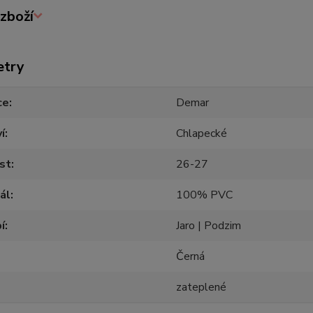
zboží
etry
ce
Demar
í
Chlapecké
st
26-27
ál
100% PVC
í
Jaro | Podzim
Černá
zateplené