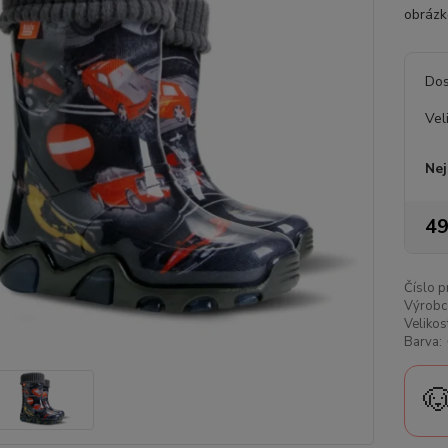
obrázko
Dos
Vel
Nej
49
Číslo p
Výrobc
Velikos
Barva:
