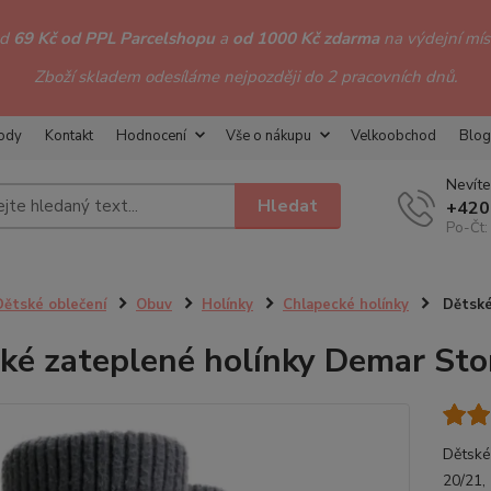
od
69 Kč od PPL Parcelshopu
a
od 1000 Kč zdarma
na výdejní míst
Zboží skladem odesíláme nejpozději do 2 pracovních dnů.
hody
Kontakt
Hodnocení
Vše o nákupu
Velkoobchod
Blog
Nevíte
Hledat
+420
Po-Čt:
Dětské oblečení
Obuv
Holínky
Chlapecké holínky
Dětské
ké zateplené holínky Demar Sto
Dětské
20/21,