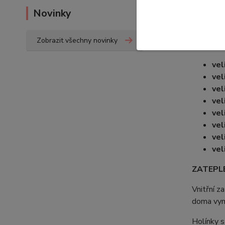
podešev,
Novinky
Vložku l
dobrou vi
Zobrazit všechny novinky
Tabulka
vel
vel
vel
vel
vel
vel
vel
vel
ZATEPLE
Vnitřní z
doma vynd
Holínky s