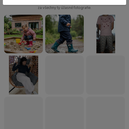
Všem našim zákazníkům ze srdce moc děkujeme za zpětnou vazbu a
za všechny ty úžasné fotografie.