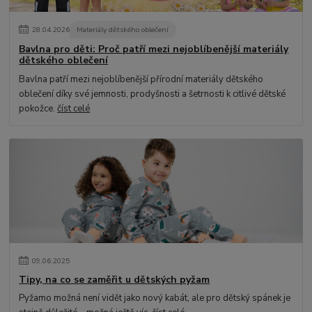
28
.
04
.
2026
Materiály dětského oblečení
Bavlna pro děti: Proč patří mezi nejoblíbenější materiály
dětského oblečení
Bavlna patří mezi nejoblíbenější přírodní materiály dětského
oblečení díky své jemnosti, prodyšnosti a šetrnosti k citlivé dětské
pokožce.
číst celé
09
.
06
.
2025
Tipy, na co se zaměřit u dětských pyžam
Pyžamo možná není vidět jako nový kabát, ale pro dětský spánek je