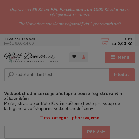
Doprava od
69 Kč od PPL Parcelshopu
a
od 1000 Kč zdarma
na
výdejní místa i adresu.
Zboží skladem odesíláme nejpozději do 2 pracovních dnů.
0
ks
+420 774 143 525
za
0,00 Kč
Po-Čt: 8.00-14.00
Menu
Hledat
Velkoobchodní sekce je přístupná pouze registrovaným
zákazníkům.
Po registraci a kontrole IČ vám zašleme heslo pro vstup do
kategorie a zpřístupníme velkoobchodní ceny.
... Tuto kategorii připravujeme ...