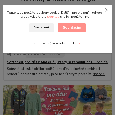
Tento web používá soubory cookie. Dalším procházením tohoto
webu vyjadřujete
souhlas
s jejich používáním.
Souhlasím
Nastavení
Souhlas můžete odmítnout
zde
.
04
.
06
.
2026
Materiály dětského oblečení
Softshell pro děti: Materiál, který si zamilují děti i rodiče
Softshell si získal oblibu rodičů i dětí díky jedinečné kombinaci
pohodlí, odolnosti a ochrany před nepříznivým počasím.
číst celé