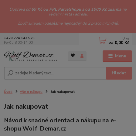
Doprava od
69 Kč od PPL Parcelshopu
a
od 1000 Kč zdarma
na
výdejní místa i adresu.
Zboží skladem odesíláme nejpozději do 2 pracovních dnů.
0
ks
+420 774 143 525
za
0,00 Kč
Po-Čt: 8.00-14.00
Menu
Hledat
Úvod
Vše o nákupu
Jak nakupovat
Jak nakupovat
Návod k snadné orientaci a nákupu na e-
shopu Wolf-Demar.cz