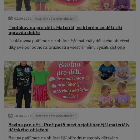
02
.
06
.
2026
Materiály dětského oblečení
Teplákovina pro děti: Materiál, ve kterém se děti cítí
opravdu dobře
Teplákovina patří mezi nejoblíbenější materiály dětského oblečení
díky své pohodlnosti, pružnosti a všestrannému využití.
číst celé
28
.
04
.
2026
Materiály dětského oblečení
Bavlna pro děti: Proč patří mezi nejoblíbenější materiály
dětského oblečení
Bavlna patří mezi nejoblíbenější přírodní materiály dětského