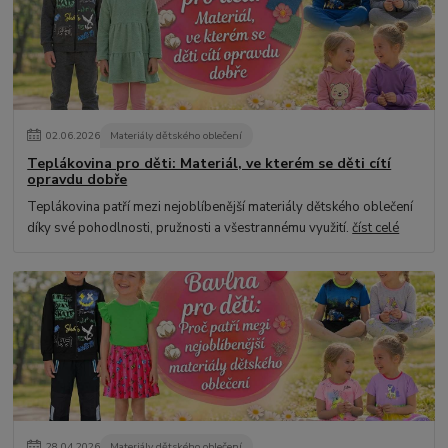
02
.
06
.
2026
Materiály dětského oblečení
Teplákovina pro děti: Materiál, ve kterém se děti cítí
opravdu dobře
Teplákovina patří mezi nejoblíbenější materiály dětského oblečení
díky své pohodlnosti, pružnosti a všestrannému využití.
číst celé
28
.
04
.
2026
Materiály dětského oblečení