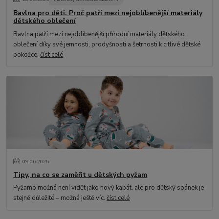
Bavlna pro děti: Proč patří mezi nejoblíbenější materiály
dětského oblečení
Bavlna patří mezi nejoblíbenější přírodní materiály dětského
oblečení díky své jemnosti, prodyšnosti a šetrnosti k citlivé dětské
pokožce.
číst celé
09
.
06
.
2025
Tipy, na co se zaměřit u dětských pyžam
Pyžamo možná není vidět jako nový kabát, ale pro dětský spánek je
stejně důležité – možná ještě víc.
číst celé