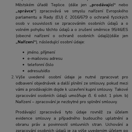
Městském úřadě Teplice.
(dále jen
„prodávající“
nebo
„správce“
) zpracovává ve smyslu nařízení Evropského
parlamentu a Rady (EU) č. 2016/679 o ochraně fyzických
osob v souvislosti se zpracováním osobních údajů a o
volném pohybu těchto údajů a o zrušení směrnice 95/46/ES
(obecné nařízení o ochraně osobních údajů)(dále jen
„Nařízení“
), následující osobní údaje:
jméno, příjmení
e-mailovou adresu
telefonní číslo
adresu/sídlo
Výše uvedené osobní údaje je nutné zpracovat pro
odbavení objednávek a další plnění ze smlouvy, pokud mezi
vámi a prodávajícím dojde k uzavření kupní smlouvy. Takové
zpracování osobních údajů umožňuje čl. 6 odst. 1 písm. b)
Nařízení – zpracování je nezbytné pro splnění smlouvy.
Prodávající zpracovává tyto údaje rovněž za účelem
evidence smlouvy a případného budoucího uplatnění a
obranu práv a povinností smluvních stran. Uchování a
zpracování osobních údajů je za výše uvedeným účelem po