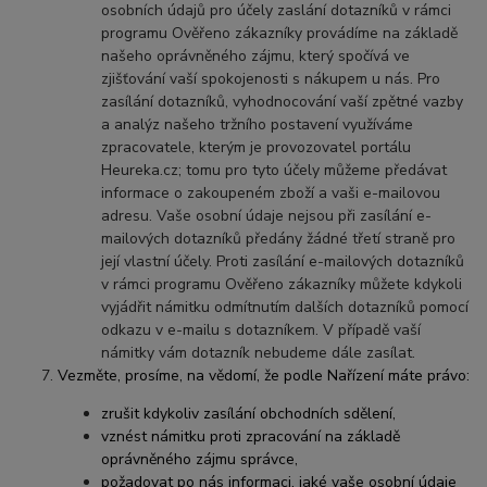
osobních údajů pro účely zaslání dotazníků v rámci
programu Ověřeno zákazníky provádíme na základě
našeho oprávněného zájmu, který spočívá ve
zjišťování vaší spokojenosti s nákupem u nás. Pro
zasílání dotazníků, vyhodnocování vaší zpětné vazby
a analýz našeho tržního postavení využíváme
zpracovatele, kterým je provozovatel portálu
Heureka.cz; tomu pro tyto účely můžeme předávat
informace o zakoupeném zboží a vaši e-mailovou
adresu. Vaše osobní údaje nejsou při zasílání e-
mailových dotazníků předány žádné třetí straně pro
její vlastní účely. Proti zasílání e-mailových dotazníků
v rámci programu Ověřeno zákazníky můžete kdykoli
vyjádřit námitku odmítnutím dalších dotazníků pomocí
odkazu v e-mailu s dotazníkem. V případě vaší
námitky vám dotazník nebudeme dále zasílat.
Vezměte, prosíme, na vědomí, že podle Nařízení máte právo:
zrušit kdykoliv zasílání obchodních sdělení,
vznést námitku proti zpracování na základě
oprávněného zájmu správce,
požadovat po nás informaci, jaké vaše osobní údaje