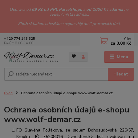
Doprava od
69 Kč od PPL Parcelshopu
a
od 1000 Kč zdarma
na
výdejní místa i adresu.
Zboží skladem odesíláme nejpozději do 2 pracovních dnů.
0
ks
+420 774 143 525
za
0,00 Kč
Po-Čt: 8.00-14.00
Menu
Hledat
Úvod
Ochrana osobních údajů e-shopu www.wolf-demar.cz
Ochrana osobních údajů e-shopu
www.wolf-demar.cz
FO Slavěna Polláková, se sídlem Bohosudovská 226/57,
Krupka; IČ 75208016, živnostenský list evidován na