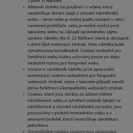
1 písm. f) Nařízení.
Webové stránky lze používat i v režimu, který
neumožňuje sbírání údajů o chování návštěvníků
webu – tento režim je možný buďto nastavit v rámci
nastavení prohlížeče,
nebo je možné vznést proti
takovému sběru na základě oprávněného zájmu
správce námitku dle čl. 21 Nařízení, která je dostupná
v dolní části webových stránek
. Vaše námitka bude
vyhodnocena bezodkladně. Cookies nezbytné pro
funkčnost webu budou uchovány pouze po dobu
nezbytně nutnou pro fungování webu.
Vznese-li návštěvník námitku proti zpracování
technických cookies nezbytných pro fungování
webových stránek, nelze v takovém případě zaručit
plnou funkčnost a kompatibilitu webových stránek.
Cookies, které jsou sbírány za účelem měření
návštěvnosti webu a vytváření statistik týkající se
návštěvnosti a chování návštěvníků na webu, jsou
posuzovány v podobě hromadného celku a v
anonymní podobě, která neumožňuje identifikaci
jednotlivce.
Shromážděné cookies soubory jsou zpracovány