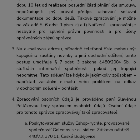
dobu
10 let
od realizace poslední části plnění dle smlouvy,
nepožaduje-li jiný právní předpis uchování smluvní
dokumentace po dobu delší. Takové zpracování je možné
na základě čl. 6 odst. 1 písm. c) a f) Nařízení – zpracování je
nezbytné pro splnění právní povinnosti a pro účely
oprávněných zájmů správce.
Na e-mailovou adresu, případně telefonní číslo mohou být
kupujícímu zasílány novinky a jiná obchodní sdělení, tento
postup umožňuje § 7 odst. 3 zákona č.480/2004 Sb., o
službách informační společnosti, pokud jej kupující
neodmítne. Tato sdělení lze kdykoliv jakýmkoliv způsobem –
například zasláním e-mailu nebo proklikem na odkaz
v obchodním sdělení – odhlásit.
Zpracování osobních údajů je prováděno paní Slavěnou
Pollákovou tedy správcem osobních údajů. Osobní údaje
pro tohoto správce zpracovávají také zpracovatelé:
Poskytovatelem služby Eshop-rychle, provozované
společností Golemos s.r.o., sídlem Zátkovo nábřeží
448/73, 370 01, České Budějovice