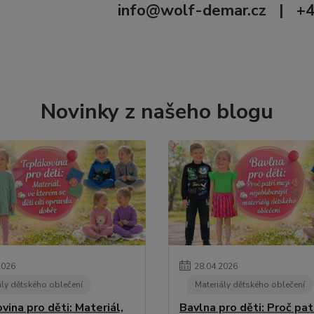
info@wolf-demar.cz
| +42
Novinky z našeho blogu
2026
28
.
04
.
2026
ály dětského oblečení
Materiály dětského oblečení
ina pro děti: Materiál,
Bavlna pro děti: Proč pat