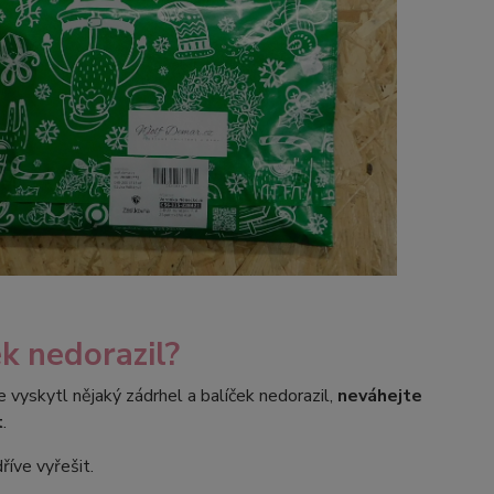
ek nedorazil?
e vyskytl nějaký zádrhel a balíček nedorazil,
neváhejte
t
.
říve vyřešit.