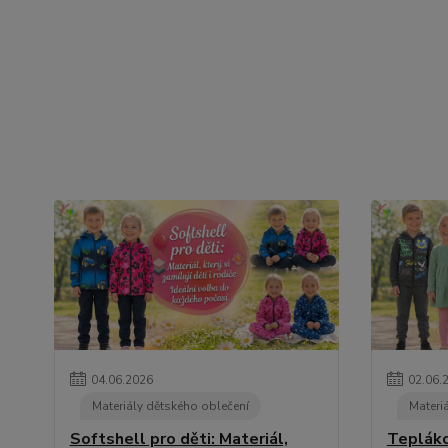
04
.
06
.
2026
02
.
06
.
Materiály dětského oblečení
Materi
Softshell pro děti: Materiál,
Teplákov