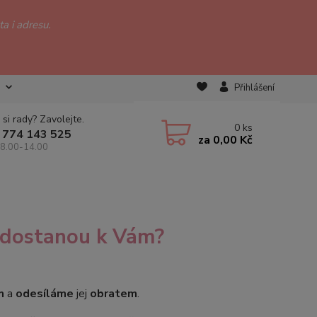
a i adresu.
Přihlášení
 si rady? Zavolejte.
0
ks
 774 143 525
za
0,00 Kč
 8.00-14.00
y dostanou k Vám?
m
a
odesíláme
jej
obratem
.