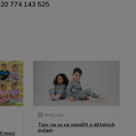
0 774 143 525
09
.
06
.
2025
Tipy, na co se zaměřit u dětských
pyžam
ří mezi