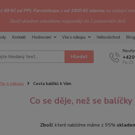
od
69 Kč od PPL Parcelshopu
a
od 1000 Kč zdarma
na výdejní míst
Zboží skladem odesíláme nejpozději do 2 pracovních dnů.
hody
Kontakt
Hodnocení
Vše o nákupu
Velkoobchod
Blog
Nevíte
Hledat
+420
Po-Čt:
Vše o nákupu
Cesta balíčků k Vám
Co se děje, než se balíčk
Zboží
, které nabízíme máme z 95%
sklade