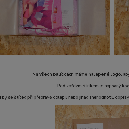
Na všech balíčkách
máme
nalepené logo
, ab
Pod každým štítkem je napsaný kód 
 by se štítek při přepravě odlepil nebo jinak znehodnotil, dopra