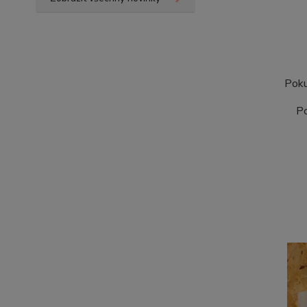
Poku
Po