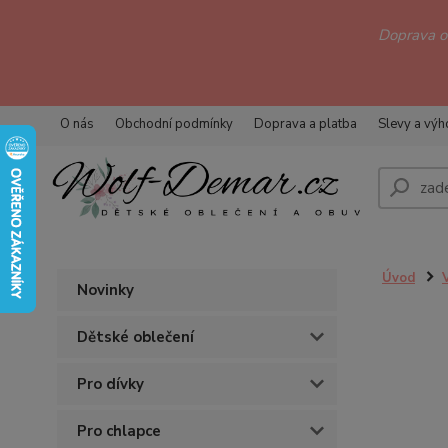
Doprava 
O nás
Obchodní podmínky
Doprava a platba
Slevy a vý
Úvod
Novinky
Dětské oblečení
Pro dívky
Pro chlapce