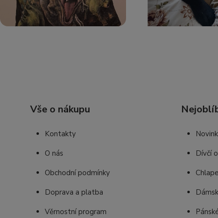
Vše o nákupu
Nejoblí
Kontakty
Novin
O nás
Dívčí 
Obchodní podmínky
Chlape
Doprava a platba
Dámsk
Věrnostní program
Pánské