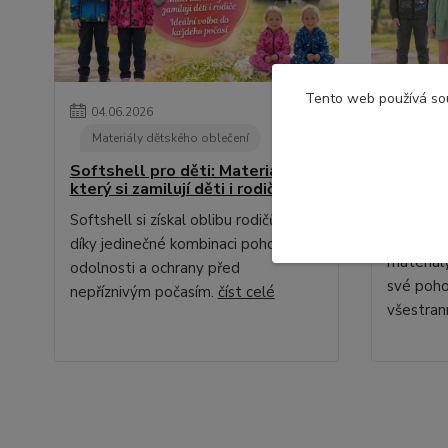
Tento web používá so
04
.
06
.
2026
02
.
06
.
Materiály dětského oblečení
Materi
Softshell pro děti: Materiál,
Teplákov
který si zamilují děti i rodiče
ve kter
dobře
Softshell si získal oblibu rodičů i dětí
Teplákovi
díky jedinečné kombinaci pohodlí,
materiál
odolnosti a ochrany před
své poho
nepříznivým počasím.
číst celé
všestran