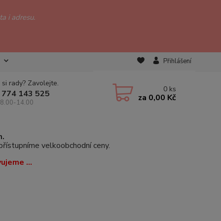
a i adresu.
Přihlášení
 si rady? Zavolejte.
0
ks
 774 143 525
za
0,00 Kč
 8.00-14.00
m.
zpřístupníme velkoobchodní ceny.
vujeme ...