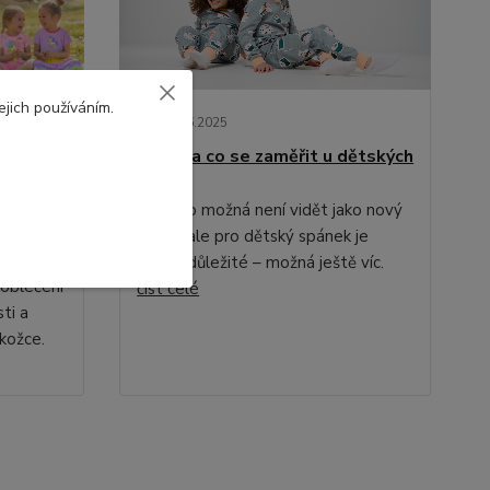
ejich používáním.
09
.
06
.
2025
Tipy, na co se zaměřit u dětských
pyžam
ří mezi
Pyžamo možná není vidět jako nový
kabát, ale pro dětský spánek je
ější
stejně důležité – možná ještě víc.
 oblečení
číst celé
ti a
okožce.