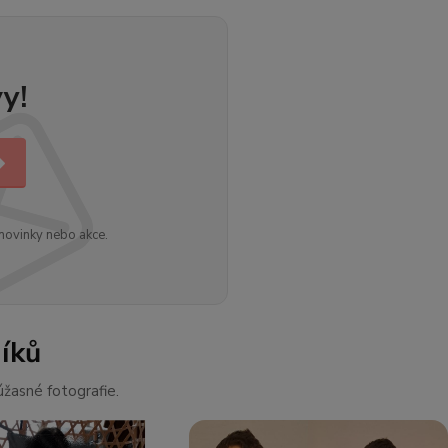
y!
novinky nebo akce.
íků
žasné fotografie.