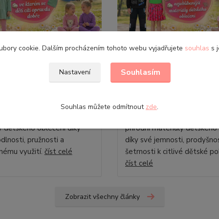
ubory cookie. Dalším procházením tohoto webu vyjadřujete
souhlas
s j
2026
28
.
04
.
2026
ály dětského oblečení
Materiály dětského oblečení
Souhlasím
Nastavení
ina pro děti: Materiál,
Bavlna pro děti: Proč pat
ém se děti cítí opravdu
nejoblíbenější materiály
dětského oblečení
Souhlas můžete odmítnout
zde
.
na patří mezi nejoblíbenější
Bavlna patří mezi nejoblíben
y dětského oblečení díky
přírodní materiály dětského
dlnosti, pružnosti a
díky své jemnosti, prodyšnos
nému využití.
číst celé
šetrnosti k citlivé dětské p
číst celé
Zobrazit všechny články