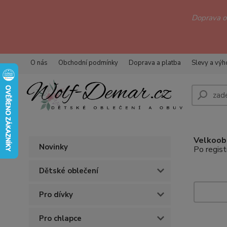
Doprava 
O nás
Obchodní podmínky
Doprava a platba
Slevy a vý
Velkoobc
Novinky
Po regist
Dětské oblečení
Pro dívky
Pro chlapce