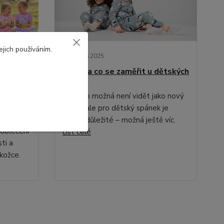
ejich používáním.
09
.
06
.
2025
Tipy, na co se zaměřit u dětských
pyžam
ří mezi
Pyžamo možná není vidět jako nový
kabát, ale pro dětský spánek je
ější
stejně důležité – možná ještě víc.
 oblečení
číst celé
ti a
okožce.