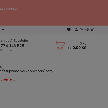
a i adresu.
Přihlášení
 si rady? Zavolejte.
0
ks
 774 143 525
za
0,00 Kč
 8.00-14.00
m.
zpřístupníme velkoobchodní ceny.
vujeme ...