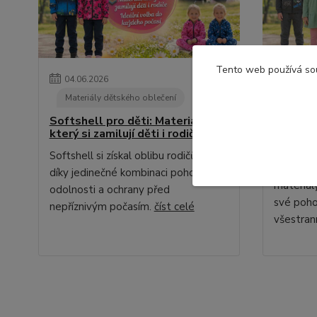
Tento web používá so
04
.
06
.
2026
02
.
06
.
Materiály dětského oblečení
Materi
Softshell pro děti: Materiál,
Teplákov
který si zamilují děti i rodiče
ve kter
dobře
Softshell si získal oblibu rodičů i dětí
Teplákovi
díky jedinečné kombinaci pohodlí,
materiál
odolnosti a ochrany před
své poho
nepříznivým počasím.
číst celé
všestran