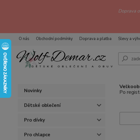
Doprava 
O nás
Obchodní podmínky
Doprava a platba
Slevy a vý
Velkoobc
Novinky
Po regist
Dětské oblečení
Pro dívky
Pro chlapce