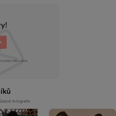
y!
novinky nebo akce.
íků
žasné fotografie.