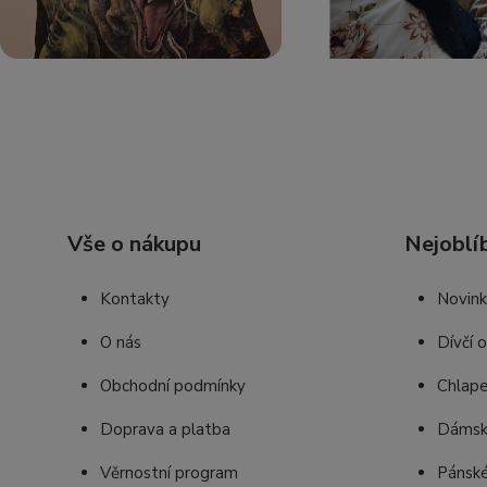
Vše o nákupu
Nejoblí
Kontakty
Novin
O nás
Dívčí 
Obchodní podmínky
Chlape
Doprava a platba
Dámsk
Věrnostní program
Pánské