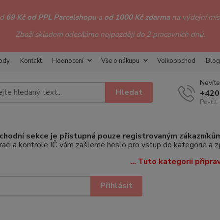
od
69 Kč od PPL Parcelshopu
a
od 1000 Kč zdarma
na výdejní míst
Zboží skladem odesíláme nejpozději do 2 pracovních dnů.
hody
Kontakt
Hodnocení
Vše o nákupu
Velkoobchod
Blog
Nevíte
Hledat
+420
Po-Čt:
hodní sekce je přístupná pouze registrovaným zákazníků
raci a kontrole IČ vám zašleme heslo pro vstup do kategorie a 
... Tuto kategorii připra