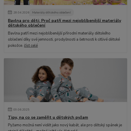
28
.
04
.
2026
Materiály dětského oblečení
Bavlna pro děti: Proč patří mezi nejoblíbenější materiály
dětského oblečení
Bavlna patří mezi nejoblíbenější přírodní materiály dětského
oblečení díky své jemnosti, prodyšnosti a šetrnosti k citlivé dětské
pokožce.
číst celé
09
.
06
.
2025
Tipy, na co se zaměřit u dětských pyžam
Pyžamo možná není vidět jako nový kabát, ale pro dětský spánek je