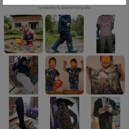
Všem našim zákazníkům ze srdce moc děkujeme za zpětnou vazbu a
za všechny ty úžasné fotografie.