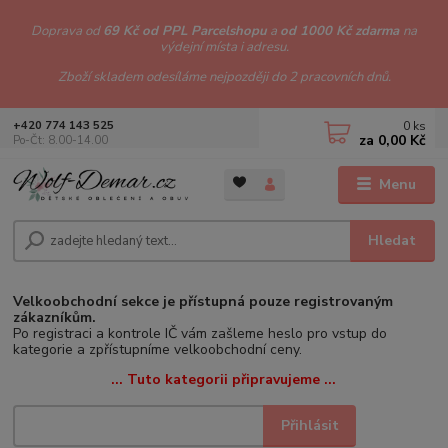
Doprava od
69 Kč od PPL Parcelshopu
a
od 1000 Kč zdarma
na
výdejní místa i adresu.
Zboží skladem odesíláme nejpozději do 2 pracovních dnů.
0
ks
+420 774 143 525
za
0,00 Kč
Po-Čt: 8.00-14.00
Menu
Hledat
Velkoobchodní sekce je přístupná pouze registrovaným
zákazníkům.
Po registraci a kontrole IČ vám zašleme heslo pro vstup do
kategorie a zpřístupníme velkoobchodní ceny.
... Tuto kategorii připravujeme ...