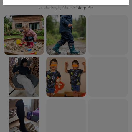
Všem našim zákazníkům ze srdce moc děkujeme za zpětnou vazbu a
za všechny ty úžasné fotografie.