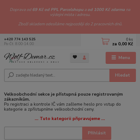
Doprava od
69 Kč od PPL Parcelshopu
a
od 1000 Kč zdarma
na
výdejní místa i adresu.
Zboží skladem odesíláme nejpozději do 2 pracovních dnů.
0
ks
+420 774 143 525
za
0,00 Kč
Po-Čt: 8.00-14.00
Menu
Hledat
Velkoobchodní sekce je přístupná pouze registrovaným
zákazníkům.
Po registraci a kontrole IČ vám zašleme heslo pro vstup do
kategorie a zpřístupníme velkoobchodní ceny.
... Tuto kategorii připravujeme ...