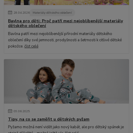
28
.
04
.
2026
Materiály dětského oblečení
Bavlna pro děti: Proč patří mezi nejoblíbenější materiály
dětského oblečení
Bavlna patří mezi nejoblíbenější přírodní materiály dětského
oblečení díky své jemnosti, prodyšnosti a šetrnosti k citlivé dětské
pokožce.
číst celé
09
.
06
.
2025
Tipy, na co se zaměřit u dětských pyžam
Pyžamo možná není vidět jako nový kabát, ale pro dětský spánek je