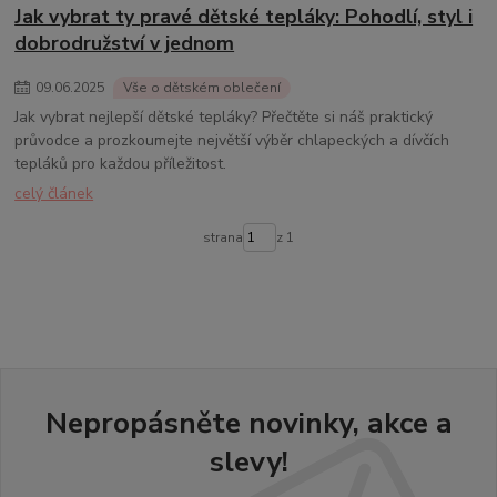
Jak vybrat ty pravé dětské tepláky: Pohodlí, styl i
dobrodružství v jednom
09
.
06
.
2025
Vše o dětském oblečení
Jak vybrat nejlepší dětské tepláky? Přečtěte si náš praktický
průvodce a prozkoumejte největší výběr chlapeckých a dívčích
tepláků pro každou příležitost.
celý článek
strana
z 1
Nepropásněte novinky, akce a
slevy!