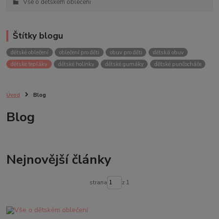
Vše o dětském oblečení
Štítky blogu
dětské oblečení
oblečení pro děti
obuv pro děti
dětská obuv
dětské tepláky
dětské holínky
dětské gumáky
dětské punčocháče
Úvod
Blog
Blog
Nejnovější články
strana
z 1