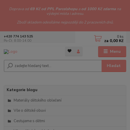
Doprava od
69 Kč od PPL Parcelshopu
a
od 1000 Kč zdarma
na
výdejní místa i adresu.
Zboží skladem odesíláme nejpozději do 2 pracovních dnů.
0
ks
+420 774 143 525
za
0,00 Kč
Po-Čt: 8.00-14.00
Menu
Hledat
Kategorie blogu
Materiály dětského oblečení
Vše o dětské obuvi
Cestujeme s dětmi