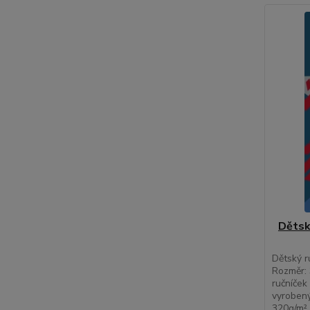
Dětsk
Dětský r
Rozměr:
ručníček
vyrobený
320g/m². 