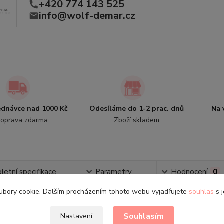
+420 774 143 525
info@wolf-demar.cz
jednávce nad 1000 Kč
Odesíláme do 1-2 prac. dnů
Na 
oprava zdarma
Zboží skladem
etní specifikace
Parametry
Hodnocení
0
ubory cookie. Dalším procházením tohoto webu vyjadřujete
souhlas
s j
tní specifikace
Souhlasím
Nastavení