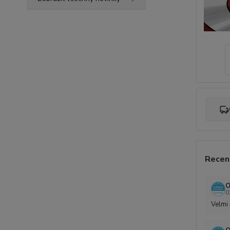
Recen
O
0
Velmi 