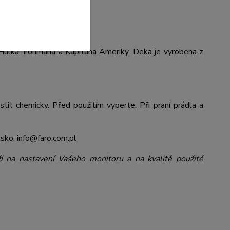
ulka, Ironmana a Kapitána Ameriky. Deka je vyrobena z
stit chemicky. Před použitím vyperte. Při praní prádla a
sko; info@faro.com.pl
ží na nastavení Vašeho monitoru a na kvalitě použité