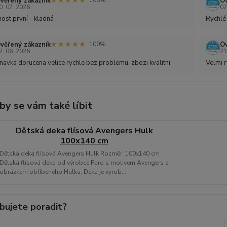
★★★★★
★★★★★
věřený zákazník
Ov
100%
0. 07. 2026
07
ost první - kladná
Rychlé
★★★★★
★★★★★
věřený zákazník
Ov
100%
2. 06. 2026
21
avka dorucena velice rychle bez problemu, zbozi kvalitni.
Velmi r
by se vám také líbit
Dětská deka flísová Avengers Hulk
100x140 cm
Dětská deka flísová Avengers Hulk Rozměr: 100x140 cm
Dětská flísová deka od výrobce Faro s motivem Avengers a
obrázkem oblíbeného Hulka. Deka je vyrob...
bujete poradit?