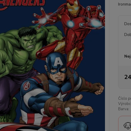
Ironma
Dos
Dob
Nej
24
Číslo p
Výrobc
Barva:
