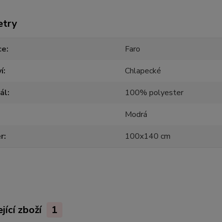
etry
ce
Faro
í
Chlapecké
ál
100% polyester
Modrá
r
100x140 cm
jící zboží
1