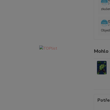
O
1
zkušen
O
2
Objedn
Mohlo 
Potře