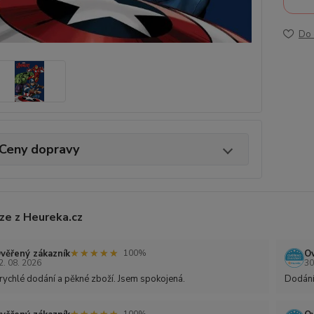
Do 
Ceny dopravy
ze z Heureka.cz
★★★★★
★★★★★
věřený zákazník
Ov
100%
2. 08. 2026
30
rychlé dodání a pěkné zboží. Jsem spokojená.
Dodání