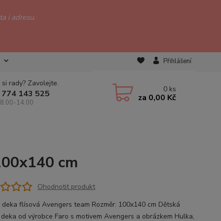
a i adresu.
Přihlášení
 si rady? Zavolejte.
0
ks
 774 143 525
za
0,00 Kč
 8.00-14.00
 100x140 cm
Ohodnotit produkt
 deka flísová Avengers team Rozměr: 100x140 cm Dětská
á deka od výrobce Faro s motivem Avengers a obrázkem Hulka,