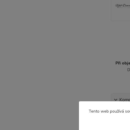
Při ob
D
Kompl
Tento web používá so
Komple