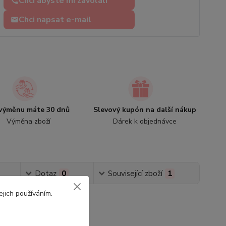
Chci abyste mi zavolali
Chci napsat e-mail
výměnu máte 30 dnů
Slevový kupón na další nákup
Výměna zboží
Dárek k objednávce
Dotaz
0
Související zboží
1
ejich používáním.