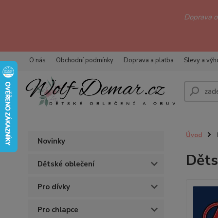
Doprava 
O nás
Obchodní podmínky
Doprava a platba
Slevy a vý
Úvod
Novinky
Děts
Dětské oblečení
Pro dívky
Pro chlapce