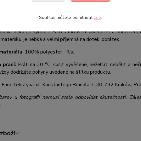
á deka flísová Avengers team
Souhlas můžete odmítnout
zde
.
100x140 cm
lísová deka od výrobce Faro s motivem Avengers a obrázkem H
 materiálu, je hebká a velmi příjemná na dotek, obrázek.
materiálu:
100% polyester - flís.
 praní:
Prát na 30 °C, sušit vyvěšené, nežehlit, nebělit a neči
vždy dodržujte pokyny uvedené na štítku produktu.
:
Faro Tekstylia, ul. Konstantego Brandla 3, 30-732 Kraków, Pol
barev u fotografií nemusí zcela odpovídat skutečnosti. Zále
e.
zboží