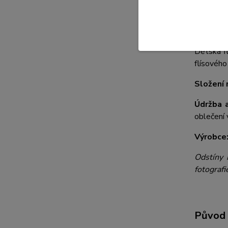
Dětsk
Rozměr:
Dětská f
flísového
Složení 
Údržba a
oblečení 
Výrobce
Odstíny 
fotografi
Původ 