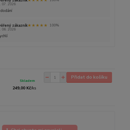
★★★★★
★★★★★
ěřený zákazník
100%
. 07. 2026
 dodání
★★★★★
★★★★★
ěřený zákazník
100%
. 06. 2026
ychlí
Přidat do košíku
Skladem
249,00 Kč
/
ks