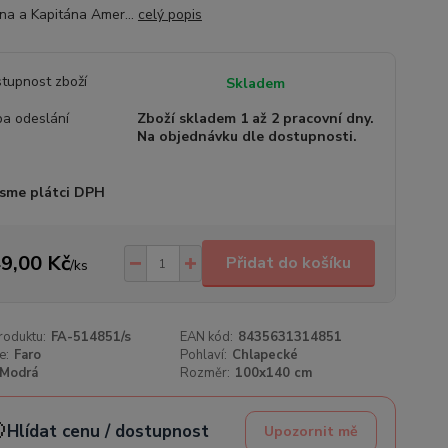
na a Kapitána Amer...
celý popis
tupnost zboží
Skladem
a odeslání
Zboží skladem 1 až 2 pracovní dny.
Na objednávku dle dostupnosti.
sme plátci DPH
9,00 Kč
Přidat do košíku
/
ks
roduktu:
FA-514851/s
EAN kód:
8435631314851
e:
Faro
Pohlaví:
Chlapecké
Modrá
Rozměr:
100x140 cm

Hlídat cenu / dostupnost
Upozornit mě