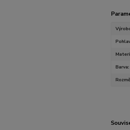
Param
Výrob
Pohlav
Materi
Barva
Rozmě
Souvise