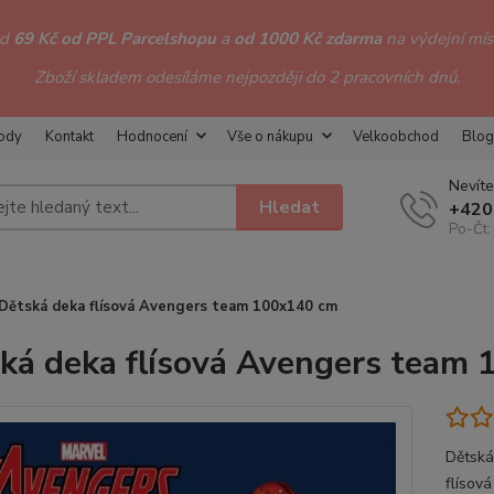
od
69 Kč od PPL Parcelshopu
a
od 1000 Kč zdarma
na výdejní míst
Zboží skladem odesíláme nejpozději do 2 pracovních dnů.
hody
Kontakt
Hodnocení
Vše o nákupu
Velkoobchod
Blog
Nevíte
Hledat
+420
Po-Čt:
Dětská deka flísová Avengers team 100x140 cm
ká deka flísová Avengers team
Dětská
flísov