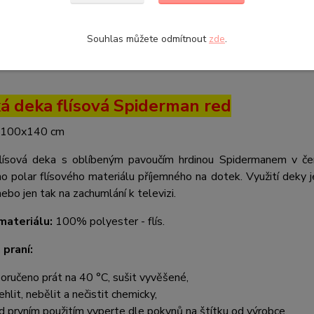
etní specifikace
Parametry
Souhlas můžete odmítnout
zde
.
tní specifikace
á deka flísová Spiderman red
100x140 cm
lísová deka s oblíbeným pavoučím hrdinou Spidermanem v čer
o polar flísového materiálu příjemného na dotek. Využití deky 
ebo jen tak na zachumlání k televizi.
materiálu:
100% polyester - flís.
 praní:
oručeno prát na 40 °C, sušit vyvěšené,
ehlit, nebělit a nečistit chemicky,
d prvním použitím vyperte dle pokynů na štítku od výrobce,