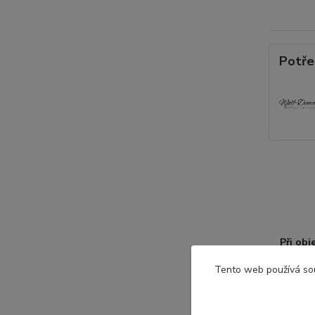
Potře
Při ob
D
Tento web používá so