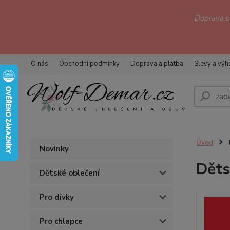
Doprava 
O nás
Obchodní podmínky
Doprava a platba
Slevy a vý
Úvod
Novinky
Děts
Dětské oblečení
Pro dívky
Pro chlapce