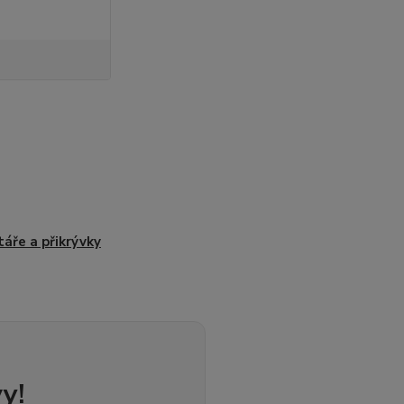
táře a přikrývky
y!