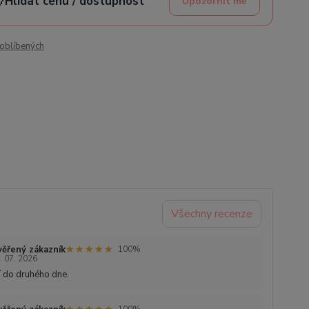

Hlídat cenu / dostupnost
Upozornit mě
oblíbených
Všechny recenze
★★★★★
★★★★★
ěřený zákazník
100%
. 07. 2026
 do druhého dne.