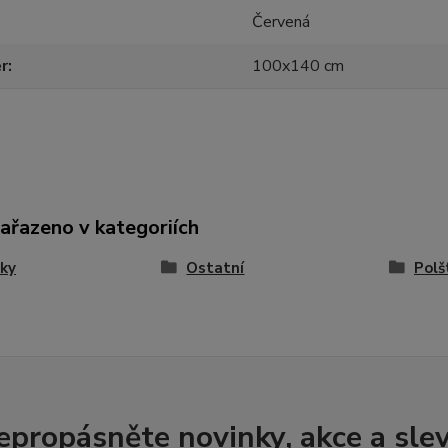
Červená
r
100x140 cm
zařazeno v kategoriích
ky
Ostatní
Polš
epropásněte novinky, akce a slev