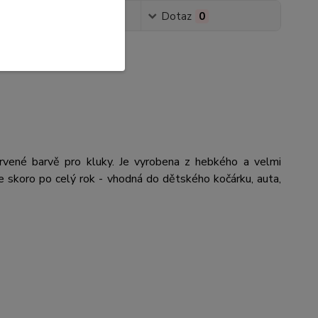
Hodnocení
0
Dotaz
0
vené barvě pro kluky. Je vyrobena z hebkého a velmi
je skoro po celý rok - vhodná do dětského kočárku, auta,