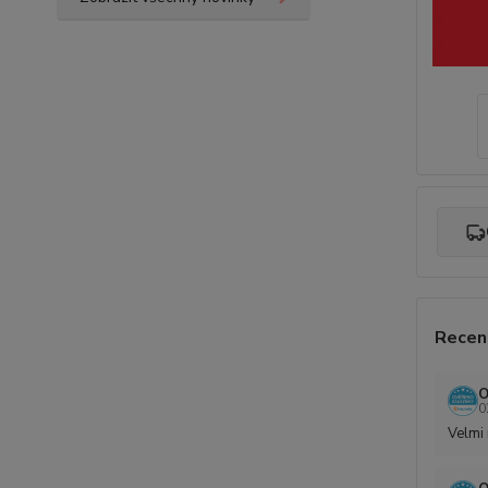
Recen
O
0
Velmi 