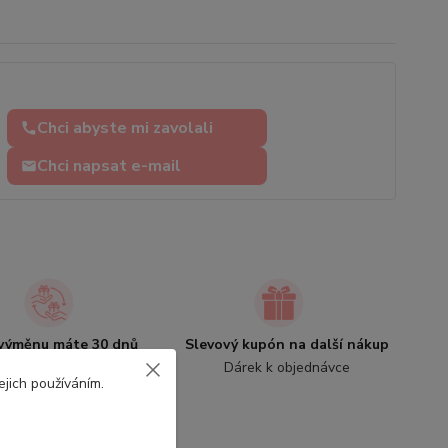
Chci abyste mi zavolali
Chci napsat e-mail
výměnu máte 30 dnů
Slevový kupón na další nákup
Výměna zboží
Dárek k objednávce
ejich používáním.