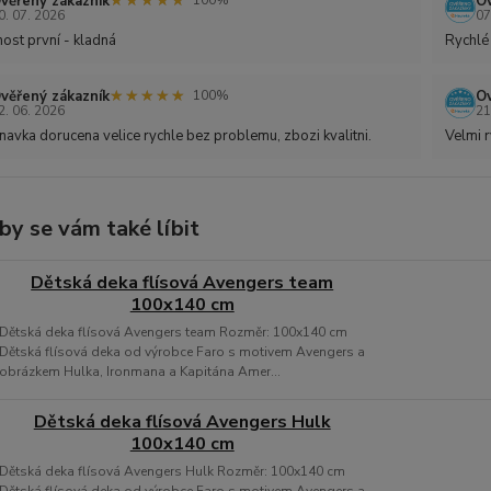
★★★★★
★★★★★
věřený zákazník
Ov
100%
0. 07. 2026
07
ost první - kladná
Rychlé
★★★★★
★★★★★
věřený zákazník
Ov
100%
2. 06. 2026
21
avka dorucena velice rychle bez problemu, zbozi kvalitni.
Velmi r
by se vám také líbit
Dětská deka flísová Avengers team
100x140 cm
Dětská deka flísová Avengers team Rozměr: 100x140 cm
Dětská flísová deka od výrobce Faro s motivem Avengers a
obrázkem Hulka, Ironmana a Kapitána Amer...
Dětská deka flísová Avengers Hulk
100x140 cm
Dětská deka flísová Avengers Hulk Rozměr: 100x140 cm