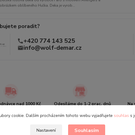
Dětská flísová deka od výrobce Faro s motivem Avengers a
obrázkem oblíbeného Hulka. Deka je vyrob...
bujete poradit?
+420 774 143 525
info@wolf-demar.cz
jednávce nad 1000 Kč
Odesíláme do 1-2 prac. dnů
Na 
oprava zdarma
Zboží skladem
ubory cookie. Dalším procházením tohoto webu vyjadřujete
souhlas
s j
Souhlasím
Nastavení