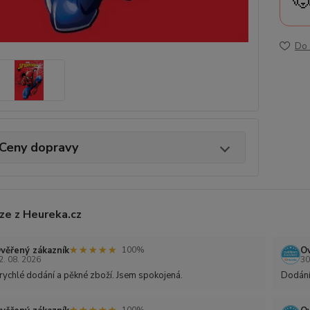

Do 
Ceny dopravy
ze z Heureka.cz
★★★★★
★★★★★
věřený zákazník
Ov
100%
2. 08. 2026
30
rychlé dodání a pěkné zboží. Jsem spokojená.
Dodání