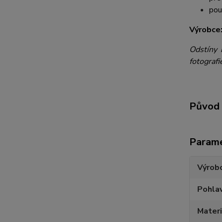
pou
Výrobce
Odstíny 
fotografi
Původ 
Param
Výrob
Pohlav
Materi