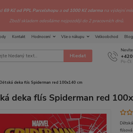
od
69 Kč od PPL Parcelshopu
a
od 1000 Kč zdarma
na výdejní míst
Zboží skladem odesíláme nejpozději do 2 pracovních dnů.
hody
Kontakt
Hodnocení
Vše o nákupu
Velkoobchod
Blog
Nevíte
Hledat
+420
Po-Čt:
Dětská deka flís Spiderman red 100x140 cm
ká deka flís Spiderman red 100
Dětská
flísov