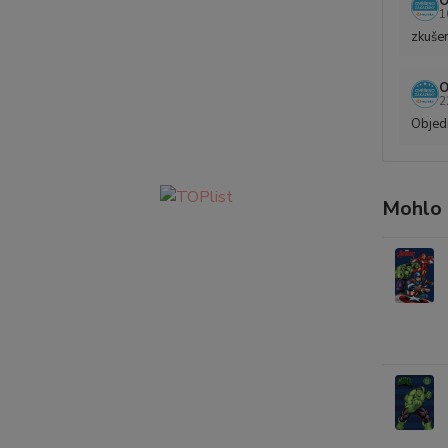
O
1
zkušen
O
2
Objedn
Mohlo 