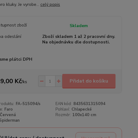
ro kluky. Je vyrobe...
celý popis
tupnost zboží
Skladem
a odeslání
Zboží skladem 1 až 2 pracovní dny.
Na objednávku dle dostupnosti.
sme plátci DPH
9,00 Kč
Přidat do košíku
/
ks
roduktu:
FA-515094/s
EAN kód:
8435631315094
e:
Faro
Pohlaví:
Chlapecké
Červená
Rozměr:
100x140 cm
Spiderman