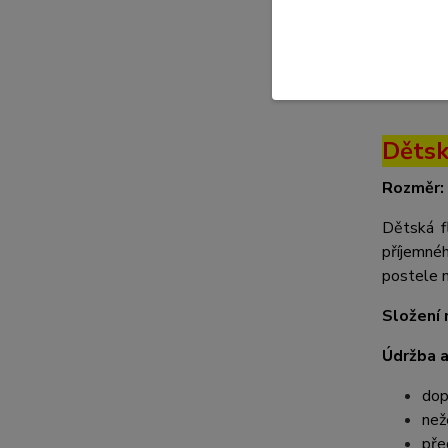
Kompl
Komple
Dětsk
Rozměr:
Dětská f
příjemnéh
postele n
Složení 
Údržba a
dop
než
pře