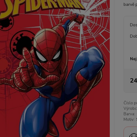
barvě p
Dos
Dob
Nej
24
Číslo p
Výrobc
Barva:
Motiv: