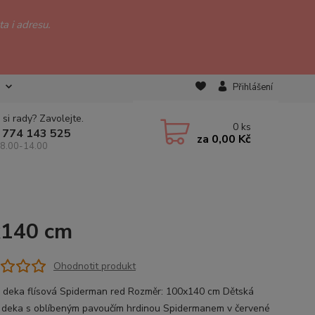
a i adresu.
Přihlášení
 si rady? Zavolejte.
0
ks
 774 143 525
za
0,00 Kč
 8.00-14.00
x140 cm
Ohodnotit produkt
 deka flísová Spiderman red Rozměr: 100x140 cm Dětská
á deka s oblíbeným pavoučím hrdinou Spidermanem v červené