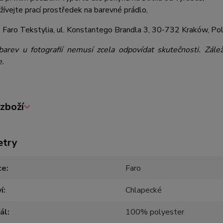
žívejte prací prostředek na barevné prádlo,
:
Faro Tekstylia, ul. Konstantego Brandla 3, 30-732 Kraków, Pol
barev u fotografií nemusí zcela odpovídat skutečnosti. Zále
e.
zboží
etry
ce
Faro
í
Chlapecké
ál
100% polyester