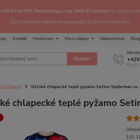
od
69 Kč od PPL Parcelshopu
a
od 1000 Kč zdarma
na výdejní míst
Zboží skladem odesíláme nejpozději do 2 pracovních dnů.
hody
Kontakt
Hodnocení
Vše o nákupu
Velkoobchod
Blog
Nevíte
Hledat
+420
Po-Čt:
Pro chlapce
Dětské chlapecké teplé pyžamo Setino Spiderman sv.
ké chlapecké teplé pyžamo Seti
Dětské
110, 1