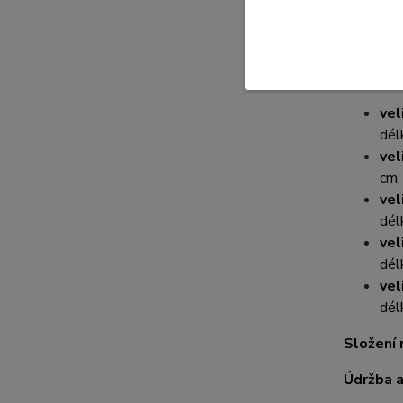
materiál
jednobar
Rozměry
vel
dél
vel
cm,
vel
dél
vel
dél
vel
dél
Složení 
Údržba a