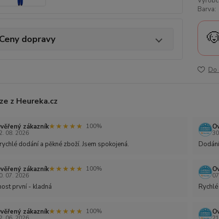
Výrobc
Barva:

Ceny dopravy
Do 
ze z Heureka.cz
★★★★★
★★★★★
věřený zákazník
Ov
100%
2. 08. 2026
30
rychlé dodání a pěkné zboží. Jsem spokojená.
Dodání
★★★★★
★★★★★
věřený zákazník
Ov
100%
0. 07. 2026
07
ost první - kladná
Rychlé
★★★★★
★★★★★
věřený zákazník
Ov
100%
2. 06. 2026
21