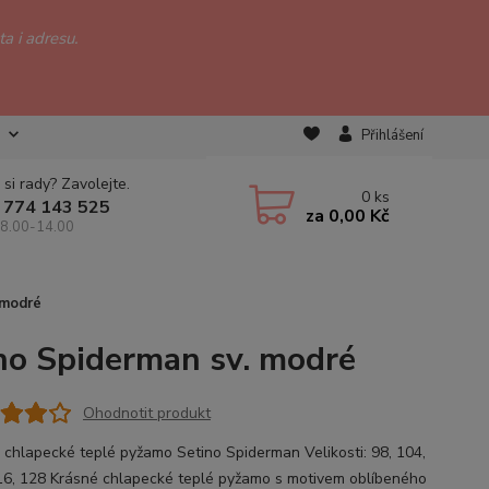
a i adresu.
Přihlášení
 si rady? Zavolejte.
0
ks
 774 143 525
za
0,00 Kč
 8.00-14.00
 modré
no Spiderman sv. modré
Ohodnotit produkt
 chlapecké teplé pyžamo Setino Spiderman Velikosti: 98, 104,
16, 128 Krásné chlapecké teplé pyžamo s motivem oblíbeného