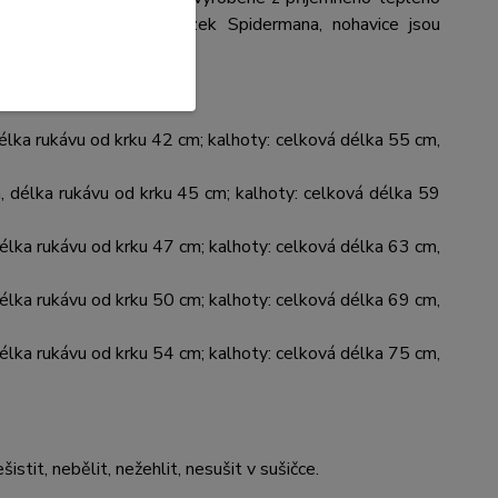
a předním dílu je obrázek Spidermana, nohavice jsou
délka rukávu od krku 42 cm; kalhoty: celková délka 55 cm,
m, délka rukávu od krku 45 cm; kalhoty: celková délka 59
délka rukávu od krku 47 cm; kalhoty: celková délka 63 cm,
délka rukávu od krku 50 cm; kalhoty: celková délka 69 cm,
délka rukávu od krku 54 cm; kalhoty: celková délka 75 cm,
šistit, nebělit, nežehlit, nesušit v sušičce.