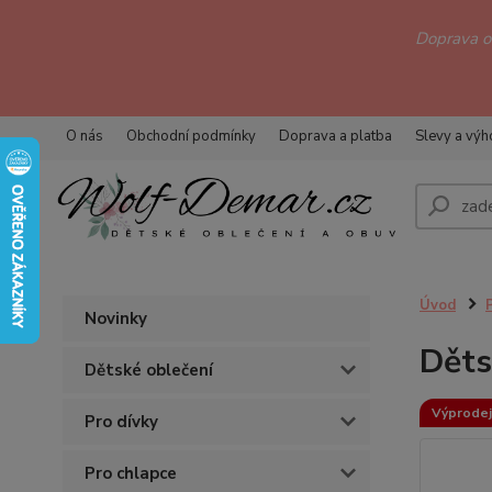
Doprava 
O nás
Obchodní podmínky
Doprava a platba
Slevy a vý
Úvod
Novinky
Děts
Dětské oblečení
Výprodej
Pro dívky
Pro chlapce