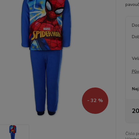
pavouč
Dos
Dob
Vel
Pův
Nej
- 32 %
20
Číslo p