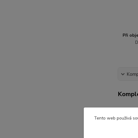
Při ob
D
Kompl
Komple
Dětsk
Tento web používá so
Velikost
Krásné c