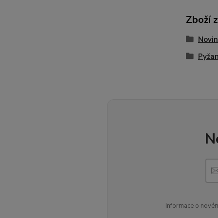
Zboží 
Novin
Pyžam
N
Informace o novém