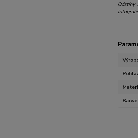
Odstíny 
fotografi
Param
Výrob
Pohlav
Materi
Barva