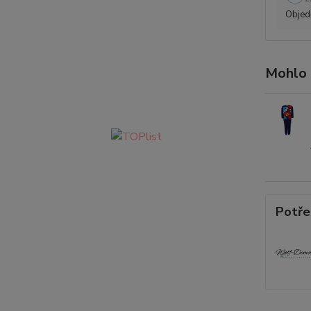
Objedn
Mohlo 
Potře