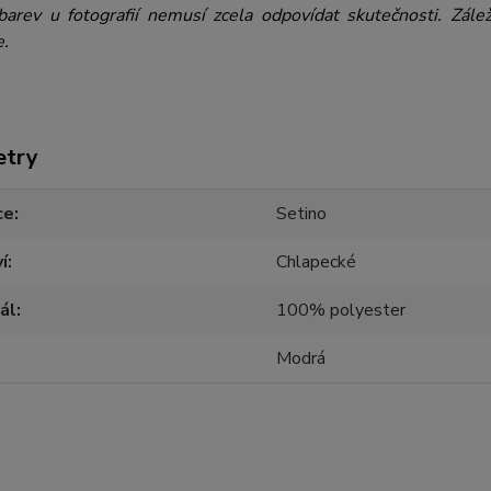
barev u fotografií nemusí zcela odpovídat skutečnosti. Zále
e.
etry
ce
Setino
í
Chlapecké
ál
100% polyester
Modrá