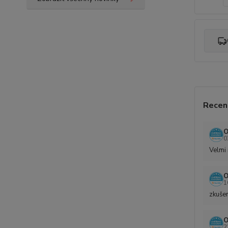
Recen
O
0
Velmi 
O
1
zkušen
O
2