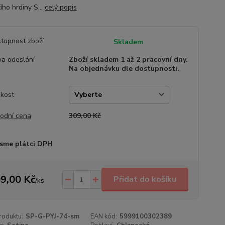
ího hrdiny S...
celý popis
tupnost zboží
Skladem
a odeslání
Zboží skladem 1 až 2 pracovní dny.
Na objednávku dle dostupnosti.
ikost
odní cena
309,00 Kč
sme plátci DPH
9,00 Kč
Přidat do košíku
/
ks
roduktu:
SP-G-PYJ-74-sm
EAN kód:
5999100302389