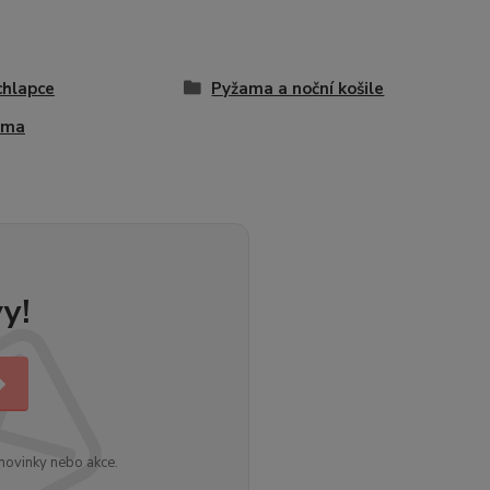
chlapce
Pyžama a noční košile
ama
y!
novinky nebo akce.