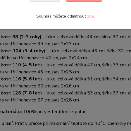
u fleece-polar. Rukávy a nohavice jsou ukončené do lemu, n
evné.
Souhlas můžete odmítnout
zde
.
:
ikost 98 (2-3 roky)
- triko: celková délka 44 cm, šířka 30 cm, 
ka vnitřní nohavice 39 cm, pas 2x23 cm
ikost 104 (3-4 roky)
- triko: celková délka 46 cm, šířka 32 c
 délka vnitřní nohavice 42 cm, pas 2x24 cm
ikost 110 (4-5 let)
- triko: celková délka 47 cm, šířka 33 cm, 
ka vnitřní nohavice 46 cm, pas 2x25 cm
ikost 116 (5-6 let)
- triko: celková délka 51 cm, šířka 34 cm, 
ka vnitřní nohavice 50 cm, pas 2x26 cm
ikost 128 (7-8 let)
- triko: celková délka 53 cm, šířka 37 cm, 
ka vnitřní nohavice 57 cm, pas 2x28 cm
materiálu:
100% polyester (fleece-polar)
o
 praní:
Prát v pračce při maximální teplotě do 40
C, chemicky ne