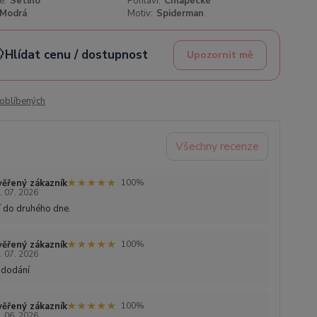
e:
Setino
Pohlaví:
Chlapecké
Modrá
Motiv:
Spiderman

Hlídat cenu / dostupnost
Upozornit mě
oblíbených
Všechny recenze
★★★★★
★★★★★
ěřený zákazník
100%
. 07. 2026
 do druhého dne.
★★★★★
★★★★★
ěřený zákazník
100%
. 07. 2026
 dodání
★★★★★
★★★★★
ěřený zákazník
100%
. 06. 2026