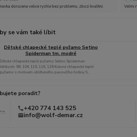
avka dorucena velice rychle bez problemu, zbozi kvalitni.
Velmi r
by se vám také líbit
Dětské chlapecké teplé pyžamo Setino
Spiderman tm. modré
Dětské chlapecké teplé pyžamo Setino Spiderman
Velikosti: 98, 104, 110, 116, 128 Krásné chlapecké teplé
pyžamo s motivem oblíbeného pavoučího hrdiny S...
bujete poradit?
+420 774 143 525
info@wolf-demar.cz