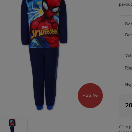
pavouč
Dos
Dob
Vel
Pův
Nej
- 32 %
20
Číslo p