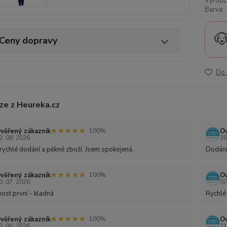
Výrobc
Barva:

Ceny dopravy
Do 
ze z Heureka.cz
★★★★★
★★★★★
věřený zákazník
Ov
100%
2. 08. 2026
30
rychlé dodání a pěkné zboží. Jsem spokojená.
Dodání
★★★★★
★★★★★
věřený zákazník
Ov
100%
0. 07. 2026
07
ost první - kladná
Rychlé
★★★★★
★★★★★
věřený zákazník
Ov
100%
2. 06. 2026
21