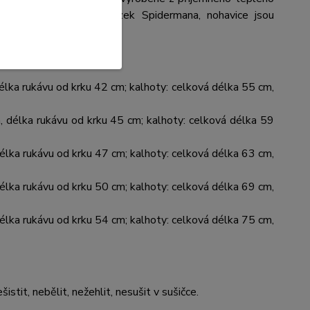
a předním dílu je obrázek Spidermana, nohavice jsou
délka rukávu od krku 42 cm; kalhoty: celková délka 55 cm,
m, délka rukávu od krku 45 cm; kalhoty: celková délka 59
délka rukávu od krku 47 cm; kalhoty: celková délka 63 cm,
délka rukávu od krku 50 cm; kalhoty: celková délka 69 cm,
délka rukávu od krku 54 cm; kalhoty: celková délka 75 cm,
šistit, nebělit, nežehlit, nesušit v sušičce.