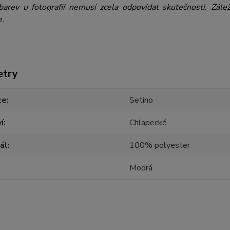
barev u fotografií nemusí zcela odpovídat skutečnosti. Zále
e.
etry
ce
Setino
í
Chlapecké
ál
100% polyester
Modrá