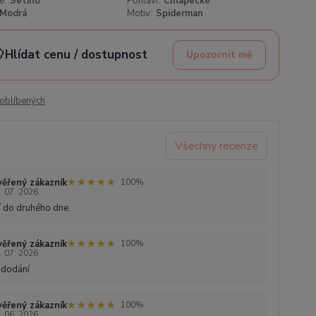
e:
Setino
Pohlaví:
Chlapecké
Modrá
Motiv:
Spiderman

Hlídat cenu / dostupnost
Upozornit mě
oblíbených
Všechny recenze
★★★★★
★★★★★
ěřený zákazník
100%
. 07. 2026
 do druhého dne.
★★★★★
★★★★★
ěřený zákazník
100%
. 07. 2026
 dodání
★★★★★
★★★★★
ěřený zákazník
100%
. 06. 2026