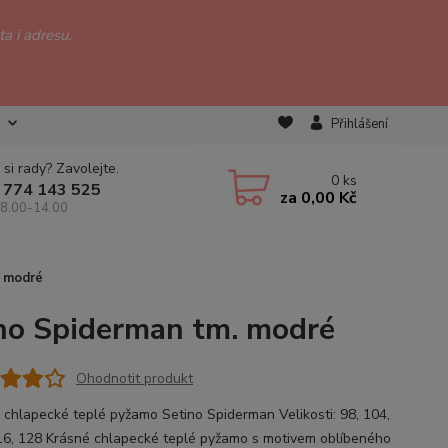
a i adresu.
Přihlášení
 si rady? Zavolejte.
0
ks
 774 143 525
za
0,00 Kč
 8.00-14.00
. modré
ino Spiderman tm. modré
Ohodnotit produkt
 chlapecké teplé pyžamo Setino Spiderman Velikosti: 98, 104,
16, 128 Krásné chlapecké teplé pyžamo s motivem oblíbeného