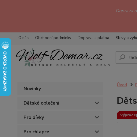
Doprava 
O nás
Obchodní podmínky
Doprava a platba
Slevy a vý
Úvod
Novinky
Děts
Dětské oblečení
Výprodej
Pro dívky
Pro chlapce