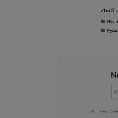
Zboží 
Novin
Pyžam
N
Informace o novém