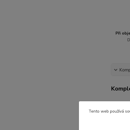
Při ob
D
Kompl
Komple
Dětsk
Tento web používá so
Velikost
Krásné c