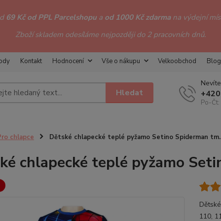
od
69 Kč od PPL Parcelshopu
a
od 1000 Kč zdarma
na výdejní míst
Zboží skladem odesíláme nejpozději do 2 pracovních dnů.
hody
Kontakt
Hodnocení
Vše o nákupu
Velkoobchod
Blog
Nevíte
Hledat
+420
Po-Čt:
Pro chlapce
Dětské chlapecké teplé pyžamo Setino Spiderman tm
ké chlapecké teplé pyžamo Set
Dětské
110, 1