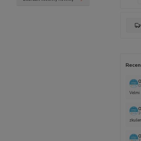
Recen
O
0
Velmi 
O
1
zkušen
O
2