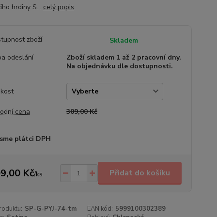
ího hrdiny S...
celý popis
tupnost zboží
Skladem
a odeslání
Zboží skladem 1 až 2 pracovní dny.
Na objednávku dle dostupnosti.
ikost
odní cena
309,00 Kč
sme plátci DPH
9,00 Kč
Přidat do košíku
/
ks
roduktu:
SP-G-PYJ-74-tm
EAN kód:
5999100302389