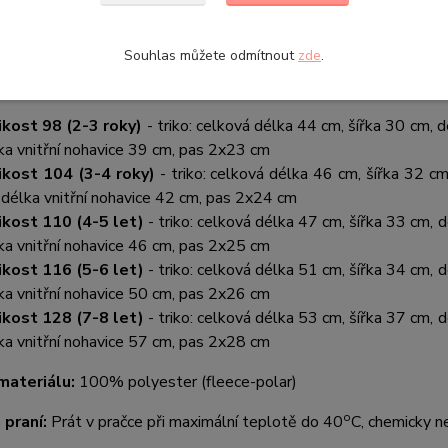
u fleece-polar. Rukávy a nohavice jsou ukončené do lemu, n
evné.
Souhlas můžete odmítnout
zde
.
:
ikost 98 (2-3 roky)
- triko: celková délka 44 cm, šířka 30 cm, 
ka vnitřní nohavice 39 cm, pas 2x23 cm
ikost 104 (3-4 roky)
- triko: celková délka 46 cm, šířka 32 c
 délka vnitřní nohavice 42 cm, pas 2x24 cm
ikost 110 (4-5 let)
- triko: celková délka 47 cm, šířka 33 cm, 
ka vnitřní nohavice 46 cm, pas 2x25 cm
ikost 116 (5-6 let)
- triko: celková délka 51 cm, šířka 34 cm, 
ka vnitřní nohavice 50 cm, pas 2x26 cm
ikost 128 (7-8 let)
- triko: celková délka 53 cm, šířka 37 cm, 
ka vnitřní nohavice 57 cm, pas 2x28 cm
materiálu:
100% polyester (fleece-polar)
o
 praní:
Prát v pračce při maximální teplotě do 40
C, chemicky ne