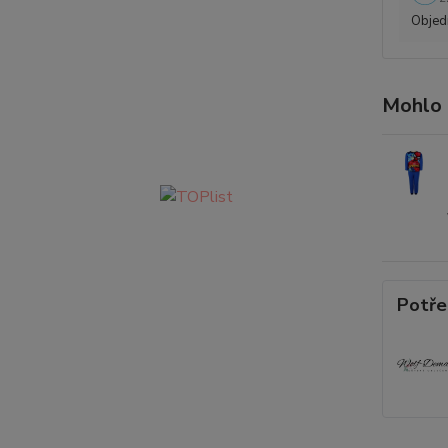
Objedn
Mohlo 
Potře