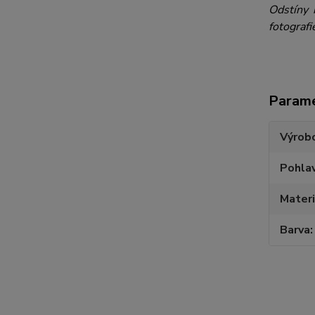
Odstíny 
fotografi
Param
Výrob
Pohlav
Materi
Barva