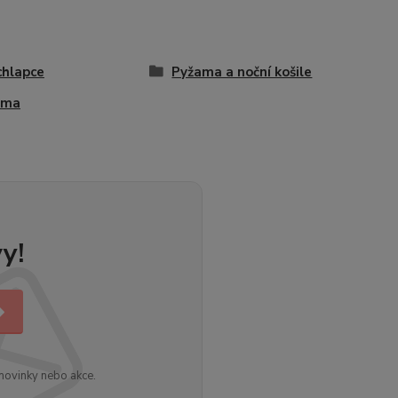
chlapce
Pyžama a noční košile
ama
y!
novinky nebo akce.