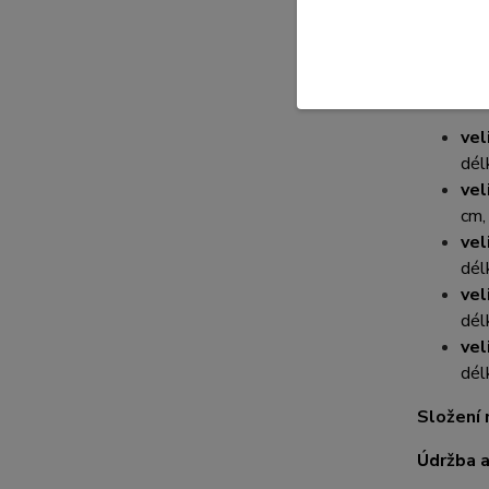
materiál
jednobar
Rozměry
vel
dél
vel
cm,
vel
dél
vel
dél
vel
dél
Složení 
Údržba a