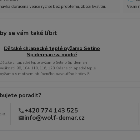
avka dorucena velice rychle bez problemu, zbozi kvalitni.
Velmi r
by se vám také líbit
Dětské chlapecké teplé pyžamo Setino
Spiderman sv. modré
Dětské chlapecké teplé pyžamo Setino Spiderman
Velikosti: 98, 104, 110, 116, 128 Krásné chlapecké teplé
pyžamo s motivem oblíbeného pavoučího hrdiny S...
bujete poradit?
+420 774 143 525
info@wolf-demar.cz