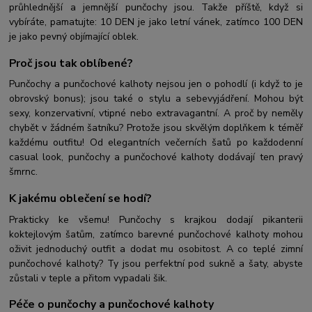
průhlednější a jemnější punčochy jsou. Takže příště, když si
vybíráte, pamatujte: 10 DEN je jako letní vánek, zatímco 100 DEN
je jako pevný objímající oblek.
Proč jsou tak oblíbené?
Punčochy a punčochové kalhoty nejsou jen o pohodlí (i když to je
obrovský bonus); jsou také o stylu a sebevyjádření. Mohou být
sexy, konzervativní, vtipné nebo extravagantní. A proč by neměly
chybět v žádném šatníku? Protože jsou skvělým doplňkem k téměř
každému outfitu! Od elegantních večerních šatů po každodenní
casual look, punčochy a punčochové kalhoty dodávají ten pravý
šmrnc.
K jakému oblečení se hodí?
Prakticky ke všemu! Punčochy s krajkou dodají pikanterii
koktejlovým šatům, zatímco barevné punčochové kalhoty mohou
oživit jednoduchý outfit a dodat mu osobitost. A co teplé zimní
punčochové kalhoty? Ty jsou perfektní pod sukně a šaty, abyste
zůstali v teple a přitom vypadali šik.
Péče o punčochy a punčochové kalhoty