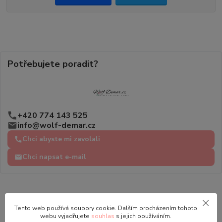
Potřebujete poradit?
+420 774 143 525
info@wolf-demar.cz
Chci abyste mi zavolali
Chci napsat e-mail
Tento web používá soubory cookie. Dalším procházením tohoto
webu vyjadřujete
souhlas
s jejich používáním.