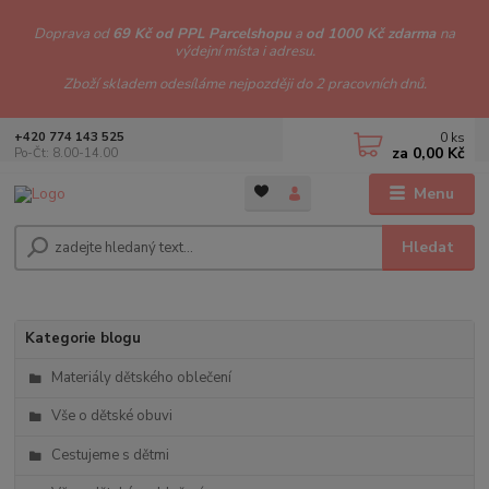
Doprava od
69 Kč od PPL Parcelshopu
a
od 1000 Kč zdarma
na
výdejní místa i adresu.
Zboží skladem odesíláme nejpozději do 2 pracovních dnů.
0
ks
+420 774 143 525
za
0,00 Kč
Po-Čt: 8.00-14.00
Menu
Hledat
Kategorie blogu
Materiály dětského oblečení
Vše o dětské obuvi
Cestujeme s dětmi