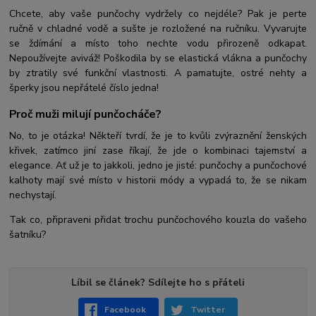
Chcete, aby vaše punčochy vydržely co nejdéle? Pak je perte
ručně v chladné vodě a sušte je rozložené na ručníku. Vyvarujte
se ždímání a místo toho nechte vodu přirozeně odkapat.
Nepoužívejte aviváž! Poškodila by se elastická vlákna a punčochy
by ztratily své funkční vlastnosti. A pamatujte, ostré nehty a
šperky jsou nepřátelé číslo jedna!
Proč muži milují punčocháče?
No, to je otázka! Někteří tvrdí, že je to kvůli zvýraznění ženských
křivek, zatímco jiní zase říkají, že jde o kombinaci tajemství a
elegance. Ať už je to jakkoli, jedno je jisté: punčochy a punčochové
kalhoty mají své místo v historii módy a vypadá to, že se nikam
nechystají.
Tak co, připraveni přidat trochu punčochového kouzla do vašeho
šatníku?
Líbil se článek? Sdílejte ho s přáteli
Facebook
Twitter