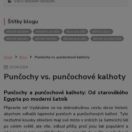
Vše o dětském oblečení
Štítky blogu
dětské oblečení
oblečení pro děti
obuv pro děti
dětská obuv
dětské tepláky
dětské holínky
dětské gumáky
dětské punčocháče
Úvod
Blog
Punčochy vs. punčochové kalhoty
30
.
04
.
2024
Punčochy vs. punčochové kalhoty
Punčochy a punčochové kalhoty: Od starověkého
Egypta po moderní šatník
Připravte se! Vydáváme se na dobrodružnou cestu skrze historii,
abychom odhalili tajemství punčoch a punčochových kalhot. Tyto
nezbytné kousky oblečení mají své místo v srdcích (a šatnících) lidí
po celém světě, ale víte, odkud přišly, proč jsou tak populární a