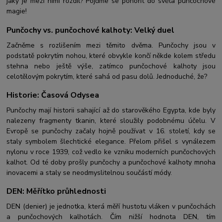
jaký je mezi nimi rozdíl? Pojďme se ponořit do světa punčochové
magie!
Punčochy vs. punčochové kalhoty: Velký duel
Začněme s rozlišením mezi těmito dvěma. Punčochy jsou v
podstatě pokrytím nohou, které obvykle končí někde kolem středu
stehna nebo ještě výše, zatímco punčochové kalhoty jsou
celotělovým pokrytím, které sahá od pasu dolů. Jednoduché, že?
Historie: Časová Odysea
Punčochy mají historii sahající až do starověkého Egypta, kde byly
nalezeny fragmenty tkanin, které sloužily podobnému účelu. V
Evropě se punčochy začaly hojně používat v 16. století, kdy se
staly symbolem šlechtické elegance. Přelom přišel s vynálezem
nylonu v roce 1939, což vedlo ke vzniku moderních punčochových
kalhot. Od té doby prošly punčochy a punčochové kalhoty mnoha
inovacemi a staly se neodmyslitelnou součástí módy.
DEN: Měřítko průhlednosti
DEN (denier) je jednotka, která měří hustotu vláken v punčochách
a punčochových kalhotách. Čím nižší hodnota DEN, tím