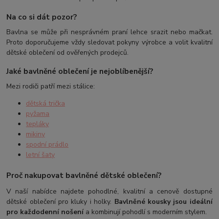
Na co si dát pozor?
Bavlna se může při nesprávném praní lehce srazit nebo mačkat.
Proto doporučujeme vždy sledovat pokyny výrobce a volit kvalitní
dětské oblečení od ověřených prodejců.
Jaké bavlněné oblečení je nejoblíbenější?
Mezi rodiči patří mezi stálice:
dětská trička
pyžama
tepláky
mikiny
spodní prádlo
letní šaty
Proč nakupovat bavlněné dětské oblečení?
V naší nabídce najdete pohodlné, kvalitní a cenově dostupné
dětské oblečení pro kluky i holky.
Bavlněné kousky jsou ideální
pro každodenní nošení
a kombinují pohodlí s moderním stylem.