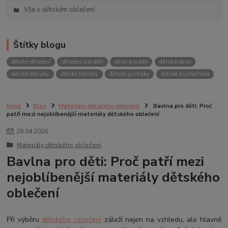
Vše o dětském oblečení
Štítky blogu
dětské oblečení
oblečení pro děti
obuv pro děti
dětská obuv
dětské tepláky
dětské holínky
dětské gumáky
dětské punčocháče
Úvod
Blog
Materiály dětského oblečení
Bavlna pro děti: Proč
patří mezi nejoblíbenější materiály dětského oblečení
28
.
04
.
2026
Materiály dětského oblečení
Bavlna pro děti: Proč patří mezi
nejoblíbenější materiály dětského
oblečení
Při výběru
dětského oblečení
záleží nejen na vzhledu, ale hlavně