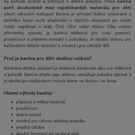
na pohodlí, kvalitě a šetrnosti k dětské pokožce. Právě
bavlna
patří dlouhodobě mezi nejoblíbenější materiály pro děti
všech věkových kategorií. Bavlna je přírodní vlákno získávané z
bavlníku, který roste především v teplých oblastech po celém
světě, například v Indii, Číně, USA nebo Africe. Díky svému
přírodnímu původu je bavlna oblíbená pro svou jemnost,
prodyšnost a příjemný kontakt s pokožkou. Je ideální volbou pro
každodenní dětské oblečení a vhodná i pro citlivější děti.
Proč je bavlna pro děti skvělou volbou?
Bavlněné dětské oblečení je oblíbené především díky své měkkosti
a pohodlí. Bavlna dobře saje vlhkost, umožňuje pokožce dýchat a
je ideální pro každodenní nošení doma, ve školce i ve škole.
Hlavní výhody bavlny:
příjemný a měkký materiál
prodyšnost
dobrá savost
vhodná pro citlivou dětskou pokožku
snadná údržba
dlouhá životnost při správné péči