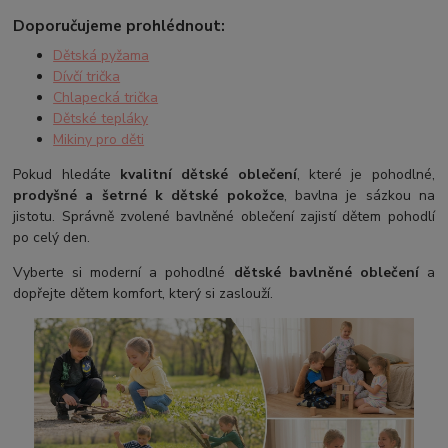
Doporučujeme prohlédnout:
Dětská pyžama
Dívčí trička
Chlapecká trička
Dětské tepláky
Mikiny pro děti
Pokud hledáte
kvalitní dětské oblečení
, které je pohodlné,
prodyšné a šetrné k dětské pokožce
, bavlna je sázkou na
jistotu. Správně zvolené bavlněné oblečení zajistí dětem pohodlí
po celý den.
Vyberte si moderní a pohodlné
dětské bavlněné oblečení
a
dopřejte dětem komfort, který si zaslouží.