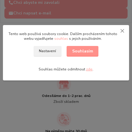
Chci abyste mi zavolali
Chci napsat e-mail
Tento web používá soubory cookie. Dalším procházením tohoto
webu vyjadřujete
souhlas
s jejich používáním.
Souhlasím
Nastavení
Při objednávce nad 1000 Kč
Doprava zdarma
Souhlas můžete odmítnout
zde
.
Odesíláme do 1-2 prac. dnů
Zboží skladem
Na výměnu máte 30 dnů