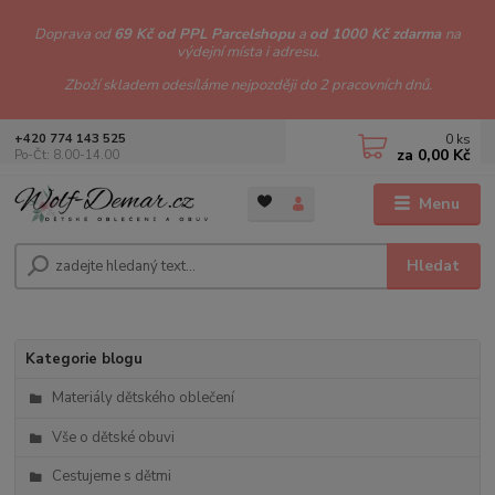
Doprava od
69 Kč od PPL Parcelshopu
a
od 1000 Kč zdarma
na
výdejní místa i adresu.
Zboží skladem odesíláme nejpozději do 2 pracovních dnů.
0
ks
+420 774 143 525
za
0,00 Kč
Po-Čt: 8.00-14.00
Menu
Hledat
Kategorie blogu
Materiály dětského oblečení
Vše o dětské obuvi
Cestujeme s dětmi