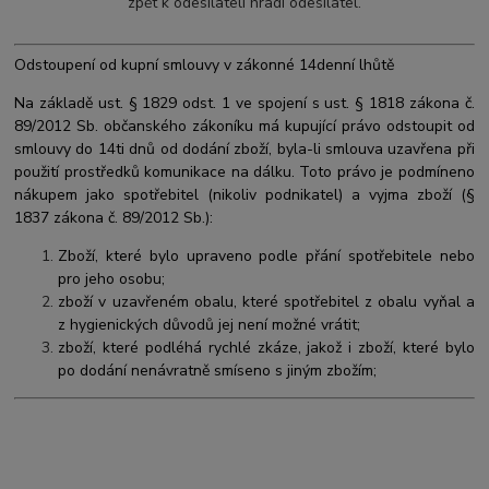
zpět k odesílateli hradí odesílatel.
Odstoupení od kupní smlouvy v zákonné 14denní lhůtě
Na základě ust. § 1829 odst. 1 ve spojení s ust. § 1818 zákona č.
89/2012 Sb. občanského zákoníku má kupující právo odstoupit od
smlouvy do 14ti dnů od dodání zboží, byla-li smlouva uzavřena při
použití prostředků komunikace na dálku. Toto právo je podmíneno
nákupem jako spotřebitel (nikoliv podnikatel) a vyjma zboží (§
1837 zákona č. 89/2012 Sb.):
Zboží, které bylo upraveno podle přání spotřebitele nebo
pro jeho osobu;
zboží v uzavřeném obalu, které spotřebitel z obalu vyňal a
z hygienických důvodů jej není možné vrátit;
zboží, které podléhá rychlé zkáze, jakož i zboží, které bylo
po dodání nenávratně smíseno s jiným zbožím;