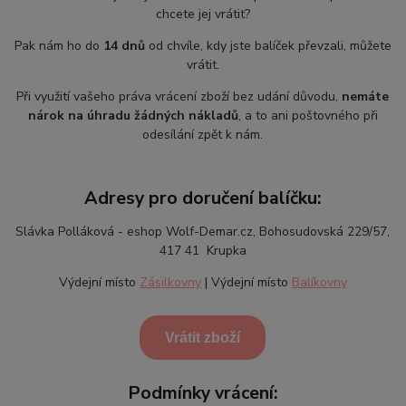
chcete jej vrátit?
Pak nám ho do
14 dnů
od chvíle, kdy jste balíček převzali, můžete
vrátit.
Při využití vašeho práva vrácení zboží bez udání důvodu,
nemáte
nárok na úhradu žádných nákladů
, a to ani poštovného při
odesílání zpět k nám.
Adresy pro doručení balíčku:
Slávka Polláková - eshop Wolf-Demar.cz, Bohosudovská 229/57,
417 41 Krupka
Výdejní místo
Zásilkovny
| Výdejní místo
Balíkovny
Vrátit zboží
Podmínky vrácení: