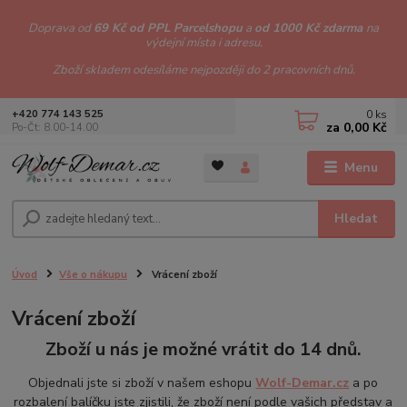
Doprava od
69 Kč od PPL Parcelshopu
a
od 1000 Kč zdarma
na
výdejní místa i adresu.
Zboží skladem odesíláme nejpozději do 2 pracovních dnů.
0
ks
+420 774 143 525
za
0,00 Kč
Po-Čt: 8.00-14.00
Menu
Hledat
Úvod
Vše o nákupu
Vrácení zboží
Vrácení zboží
Zboží u nás je možné vrátit do 14 dnů.
Objednali jste si zboží v našem eshopu
Wolf-Demar.cz
a po
rozbalení balíčku jste zjistili, že zboží není podle vašich představ a