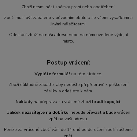
Zboží nesmí nést známky praní nebo opotřebení.
Zboží musí být zabaleno v původním obalu a se všemi vysačkami a
jinými náležitostmi.
Odeslání zboží na naši adresu nebo na námi uvedené výdejní
místo.
Postup vrácení:
Vyplňte formulář
na této stránce.
Zboží důkladně zabalte, aby nedošlo při přepravě k poškození
zásilky a odešlete k nám.
Náklady
na přepravu za vrácené zboží
hradí kupující
.
Balíček
nezasílejte na dobírku
, nebude převzat a bude vrácen
zpět na vaši adresu.
Peníze za vrácené zboží vám do 14 dnů od doručení zboží zašleme
zpět.