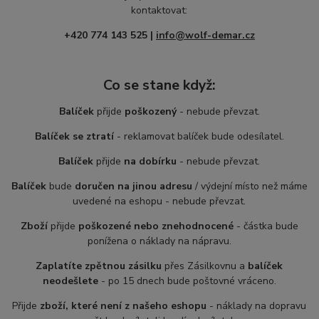
kontaktovat:
+420 774 143 525 |
info@wolf-demar.cz
Co se stane když:
Balíček
přijde
poškozený
- nebude převzat.
Balíček se ztratí
- reklamovat balíček bude odesílatel.
Balíček
přijde
na dobírku
- nebude převzat.
Balíček
bude
doručen na jinou adresu
/ výdejní místo než máme
uvedené na eshopu - nebude převzat.
Zboží
přijde
poškozené nebo znehodnocené
- částka bude
ponížena o náklady na nápravu.
Zaplatíte zpětnou zásilku
přes Zásilkovnu a
balíček
neodešlete
- po 15 dnech bude poštovné vráceno.
Přijde
zboží, které není z našeho eshopu
- náklady na dopravu