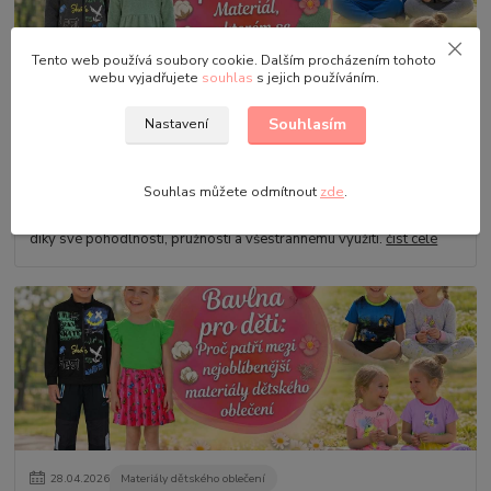
Tento web používá soubory cookie. Dalším procházením tohoto
webu vyjadřujete
souhlas
s jejich používáním.
Souhlasím
Nastavení
02
.
06
.
2026
Materiály dětského oblečení
Teplákovina pro děti: Materiál, ve kterém se děti cítí
opravdu dobře
Souhlas můžete odmítnout
zde
.
Teplákovina patří mezi nejoblíbenější materiály dětského oblečení
díky své pohodlnosti, pružnosti a všestrannému využití.
číst celé
28
.
04
.
2026
Materiály dětského oblečení