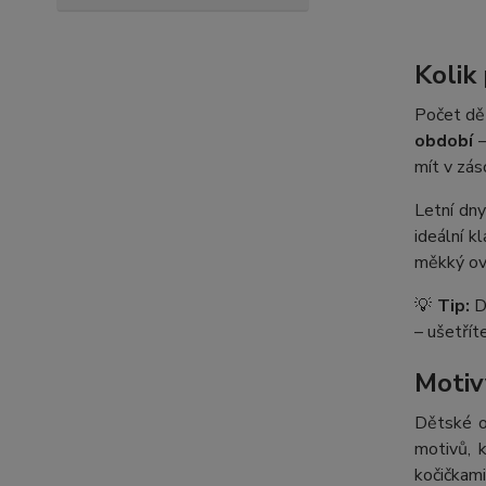
Kolik
Počet dět
období
–
mít v záso
Letní dny
ideální k
měkký ove
💡
Tip:
Dě
– ušetřít
Motivy
Dětské o
motivů, 
kočičkami