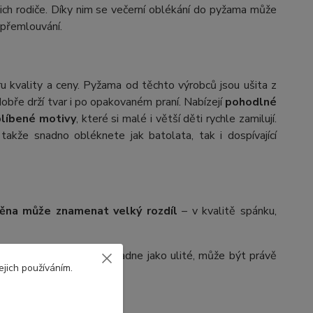
jejich rodiče. Díky nim se večerní oblékání do pyžama může
 přemlouvání.
u kvality a ceny. Pyžama od těchto výrobců jsou ušita z
obře drží tvar i po opakovaném praní. Nabízejí
pohodlné
blíbené motivy
, které si malé i větší děti rychle zamilují.
 takže snadno obléknete jak batolata, tak i dospívající
ěna může znamenat velký rozdíl
– v kvalitě spánku,
é je pohodlné, veselé a padne jako ulité, může být právě
ejich používáním.