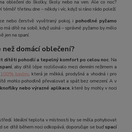
 na oblečení do školky, školy nebo na ven. Ale co noc?
téměř třetinu dne – někdy i víc, když si ráno rádo poleží.
ce nebo čerstvě vyvětraný pokoj, i
pohodlné pyžamo
 co má dítě na sobě, když usíná – správné pyžamo by mělo
ě jen na spaní.
é než domácí oblečení?
tit dítěti pohodlí a tepelný komfort po celou noc
. Na
spaní
, aby dítě lépe rozlišovalo mezi denním režimem a
e
100% bavlny
, která je měkká, prodyšná a vhodná i pro
dítě mohlo pohodlně převalovat a spát bez omezení. A v
, knoflíky nebo výrazné aplikace
, které by mohly v noci
středí. Ideální teplota v místnosti by se měla pohybovat
 se dítě během noci odkopává, doporučuje se buď
spací