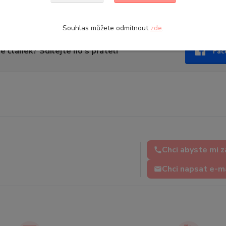
á pyžama
|
Dívčí pyžama
|
Chlapecká pyžama
|
Letní pyžama
|
Py
Souhlas můžete odmítnout
zde
.
se článek? Sdílejte ho s přáteli
Fac
Chci abyste mi z
Chci napsat e-m