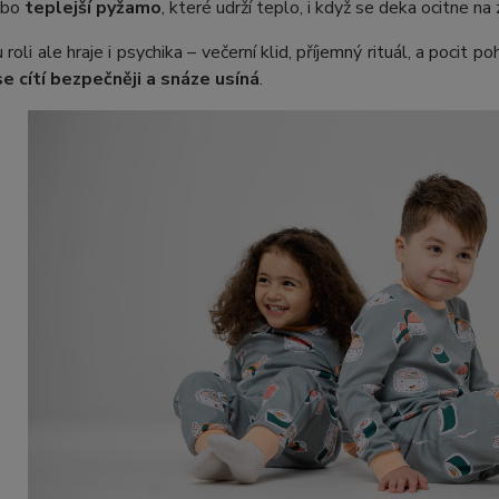
ebo
teplejší pyžamo
, které udrží teplo, i když se deka ocitne na
 roli ale hraje i psychika – večerní klid, příjemný rituál, a pocit
se cítí bezpečněji a snáze usíná
.