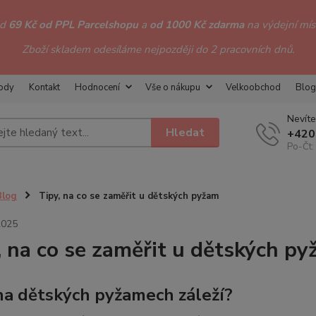
od
69 Kč od PPL Parcelshopu
a
od 1000 Kč zdarma
na výdejní míst
Zboží skladem odesíláme nejpozději do 2 pracovních dnů.
hody
Kontakt
Hodnocení
Vše o nákupu
Velkoobchod
Blog
Nevíte
Hledat
+420
Po-Čt:
Blog
Tipy, na co se zaměřit u dětských pyžam
2025
, na co se zaměřit u dětských p
na dětských pyžamech záleží?