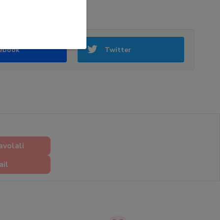
žama ze 100% bavlny
ebook
Twitter
avolali
ail