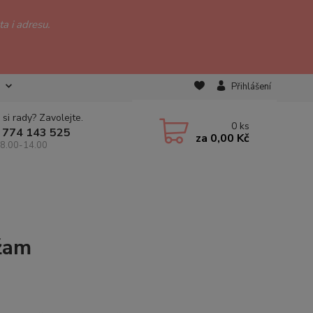
a i adresu.
Přihlášení
 si rady? Zavolejte.
0
ks
 774 143 525
za
0,00 Kč
 8.00-14.00
yžam