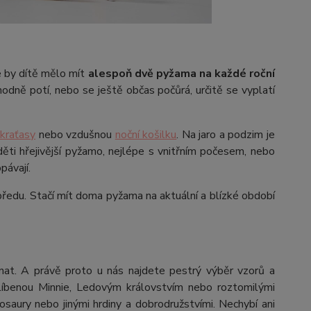
e by dítě mělo mít
alespoň dvě pyžama na každé roční
hodně potí, nebo se ještě občas počůrá, určitě se vyplatí
kraťasy
nebo vzdušnou
noční košilku
. Na jaro a podzim je
ěti hřejivější pyžamo, nejlépe s vnitřním počesem, nebo
pávají.
ředu. Stačí mít doma pyžama na aktuální a blízké období
nat. A právě proto u nás najdete pestrý výběr vzorů a
íbenou Minnie, Ledovým královstvím nebo roztomilými
saury nebo jinými hrdiny a dobrodružstvími. Nechybí ani