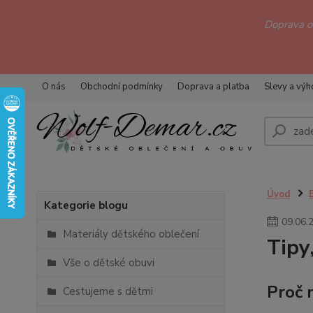
Doprava 
O nás
Obchodní podmínky
Doprava a platba
Slevy a vý
Úvod
Kategorie blogu
09
.
06
.
Materiály dětského oblečení
Tipy
Vše o dětské obuvi
Proč 
Cestujeme s dětmi