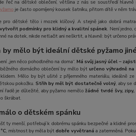
jde řeč na dětské oblečení, většina z nás se soustředí hlavně
pyžamo
je často opomíjený kousek šatníku, přitom dítě v něm tráví 
e pro dětské tělo i mozek klíčový. A stejně jako dobrá matra
ytvořit podmínky pro klidný a kvalitní spánek
. Není jedno,
mné na dotek, nikde netlačit ani neškrtit, a hlavně: být určeno práv
 by mělo být ideální dětské pyžamo jin
ení „jen něco pohodlného na doma“.
Má svůj jasný účel – zajis
d běžného domácího oblečení by mělo být
určeno výhradně na 
 klidem. Mělo by být ušité z příjemného materiálu, ideálně z
dětskou pokožku.
Střih by měl být dostatečně volný
, aby se 
ní řadě je důležité, aby pyžamo nemělo
žádné tvrdé švy, zipy
bo škrábat.
málo o dětském spánku
ášť ty menší, potřebují k dobrému spánku bezpečné a klidné pro
 °C
, místnost by měla být
dobře vyvětraná
a zatemněná. Pokud