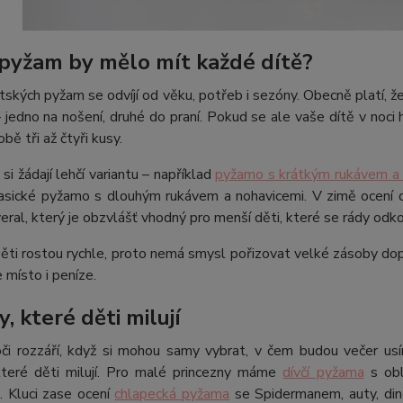
 pyžam by mělo mít každé dítě?
ských pyžam se odvíjí od věku, potřeb i sezóny. Obecně platí, ž
 jedno na nošení, druhé do praní. Pokud se ale vaše dítě v noci 
bě tři až čtyři kusy.
 si žádají lehčí variantu – například
pyžamo s krátkým rukávem a 
lasické pyžamo s dlouhým rukávem a nohavicemi. V zimě ocení d
ral, který je obzvlášť vhodný pro menší děti, které se rády odko
ti rostou rychle, proto nemá smysl pořizovat velké zásoby dop
e místo i peníze.
, které děti milují
či rozzáří, když si mohou samy vybrat, v čem budou večer usí
které děti milují. Pro malé princezny máme
dívčí pyžama
s obl
. Kluci zase ocení
chlapecká pyžama
se Spidermanem, auty, dino