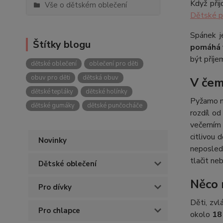
Když při
Vše o dětském oblečení
Dětské 
Spánek j
Štítky blogu
pomáhá v
být příje
dětské oblečení
oblečení pro děti
obuv pro děti
dětská obuv
V čem
dětské tepláky
dětské holínky
Pyžamo n
dětské gumáky
dětské punčocháče
rozdíl o
večerním
citlivou 
Novinky
neposled
tlačit ne
Dětské oblečení
Něco 
Pro dívky
Děti, zvl
Pro chlapce
okolo
18