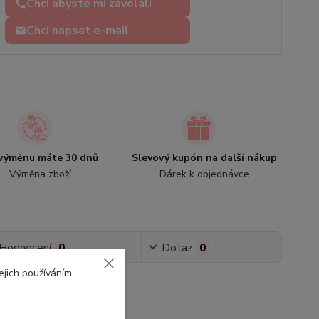
Chci abyste mi zavolali
Chci napsat e-mail
výměnu máte 30 dnů
Slevový kupón na další nákup
Výměna zboží
Dárek k objednávce
Hodnocení
0
Dotaz
0
ejich používáním.