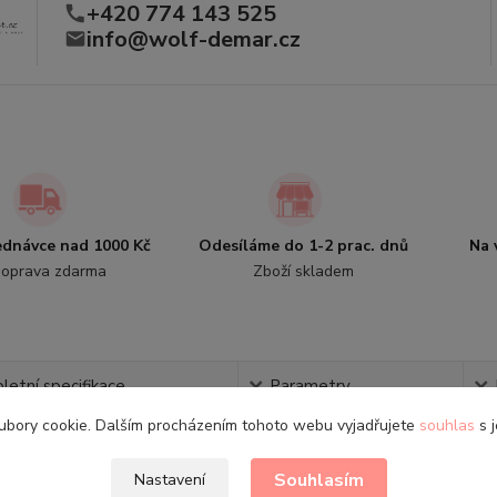
+420 774 143 525
info@wolf-demar.cz
jednávce nad 1000 Kč
Odesíláme do 1-2 prac. dnů
Na 
oprava zdarma
Zboží skladem
etní specifikace
Parametry
ubory cookie. Dalším procházením tohoto webu vyjadřujete
souhlas
s j
tní specifikace
Souhlasím
Nastavení