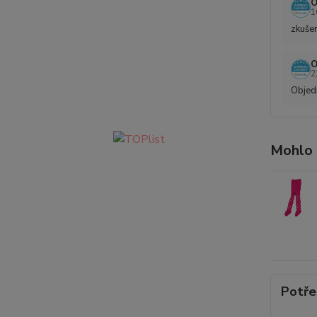
O
1
zkušen
O
2
Objedn
Mohlo 
Potře