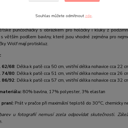
é punčocháče Wolf P2810 s protiskluz
Souhlas můžete odmítnout
zde
.
i:
62/68, 74/80, 86/92
ětské punčocháčky s obrázkem pro holčičky i kluky z podzim
 s větším podílem bavlny, které jsou vhodné zejména pro nejme
ky Wolf mají protiskluz.
:
. 62/68
: Délka k patě cca 50 cm, vnitřní délka nohavice cca 22 c
. 74/80
: Délka k patě cca 51 cm, vnitřní délka nohavice cca 26 c
. 86/92
: Délka k patě cca 57 cm, vnitřní délka nohavice cca 32 c
materiálu:
80% bavlna, 17% polyester, 3% elastan
o
 praní:
Prát v pračce při maximální teplotě do 30
C, chemicky ne
barev u fotografií nemusí zcela odpovídat skutečnosti. Zále
e.