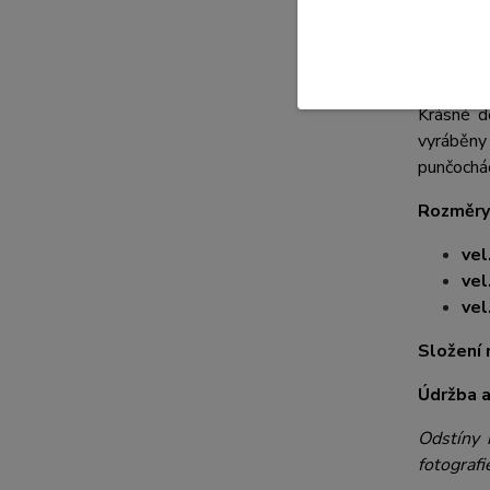
Dětsk
Velikost
Krásné d
vyráběny
punčocháč
Rozměry
vel
vel
vel
Složení 
Údržba a
Odstíny 
fotografi