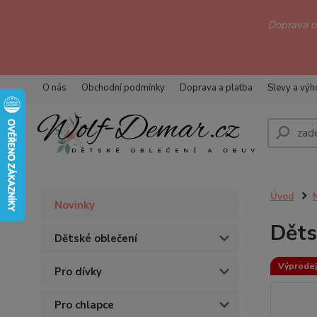
Doprava 
O nás
Obchodní podmínky
Doprava a platba
Slevy a vý
Úvod
Novinky
Děts
Dětské oblečení
Výprodej
Pro dívky
Pro chlapce