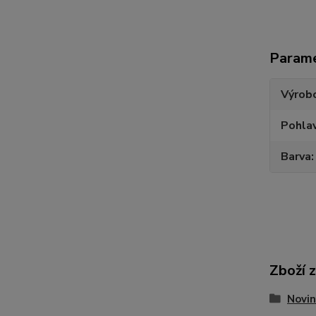
Param
Výrob
Pohlav
Barva
Zboží 
Novin