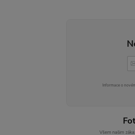
N
Informace o novém
Fo
Všem našim zákaz