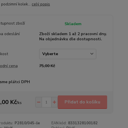
 podzimní kolek...
celý popis
tupnost zboží
Skladem
a odeslání
Zboží skladem 1 až 2 pracovní dny.
Na objednávku dle dostupnosti.
ikost
odní cena
75,00 Kč
sme plátci DPH
,00 Kč
Přidat do košíku
/
ks
roduktu:
P2810/045-še
EAN kód:
8331328100182