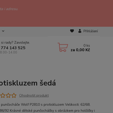
a i adresu.
Přihlášení
 si rady? Zavolejte.
0
ks
 774 143 525
za
0,00 Kč
 8.00-14.00
otiskluzem šedá
Ohodnotit produkt
 punčocháče Wolf P2810 s protiskluzem Velikosti: 62/68,
 86/92 Krásné dětské punčocháčky s obrázkem pro holčičky i