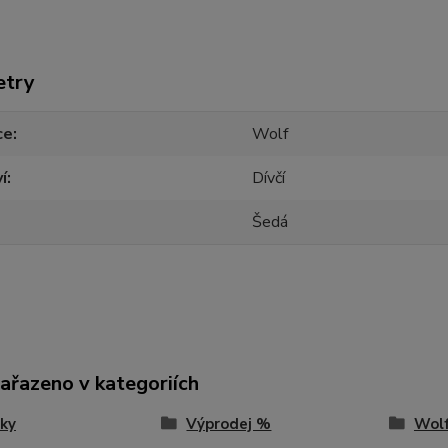
etry
ce
Wolf
í
Dívčí
Šedá
zařazeno v kategoriích
ky
Výprodej %
Wolf