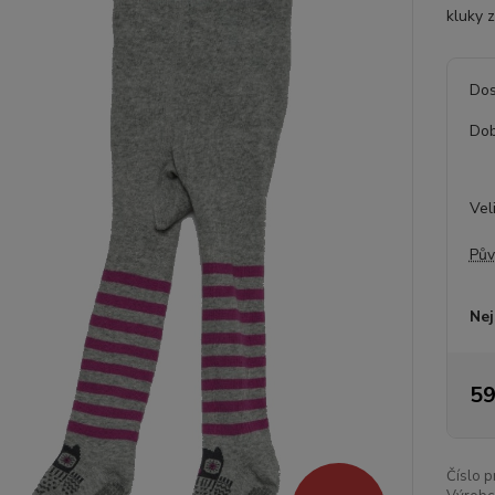
kluky z
Dos
Dob
Vel
Pův
Nej
59
Číslo p