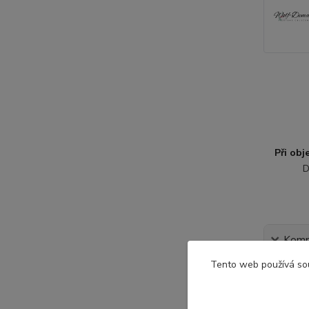
Při ob
D
Kompl
Tento web používá so
Komple