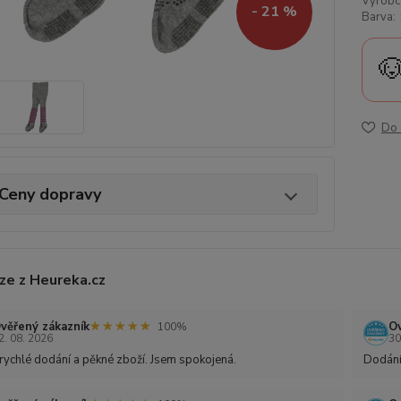
Výrobc
- 21 %
Barva:

Do 
Ceny dopravy
ze z Heureka.cz
★★★★★
★★★★★
věřený zákazník
Ov
100%
2. 08. 2026
30
rychlé dodání a pěkné zboží. Jsem spokojená.
Dodání