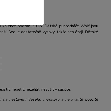
em
ní kolekce podzim 2018. Dětské punčocháče Wolf jsou
nší. Sed je dostatečně vysoký, takže neslézají. Dětské
m.
m.
m.
šistit, nebělit, nežehlit, nesušit v sušičce.
ží na nastavení Vašeho monitoru a na kvalitě použité