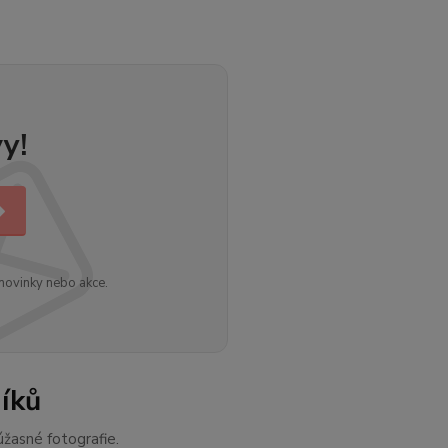
y!
novinky nebo akce.
íků
žasné fotografie.