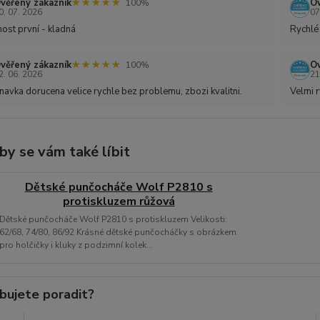
★★★★★
★★★★★
věřený zákazník
Ov
100%
0. 07. 2026
07
ost první - kladná
Rychlé
★★★★★
★★★★★
věřený zákazník
Ov
100%
2. 06. 2026
21
avka dorucena velice rychle bez problemu, zbozi kvalitni.
Velmi r
by se vám také líbit
Dětské punčocháče Wolf P2810 s
protiskluzem růžová
Dětské punčocháče Wolf P2810 s protiskluzem Velikosti:
62/68, 74/80, 86/92 Krásné dětské punčocháčky s obrázkem
pro holčičky i kluky z podzimní kolek...
bujete poradit?