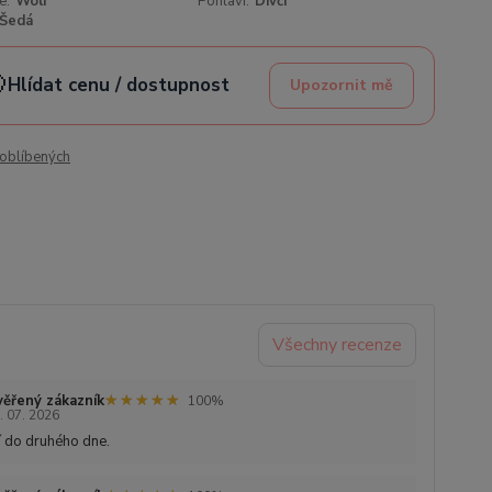
e:
Wolf
Pohlaví:
Dívčí
Šedá

Hlídat cenu / dostupnost
Upozornit mě
oblíbených
Všechny recenze
★★★★★
★★★★★
ěřený zákazník
100%
. 07. 2026
 do druhého dne.