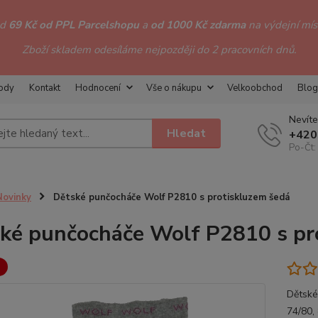
od
69 Kč od PPL Parcelshopu
a
od 1000 Kč zdarma
na výdejní míst
Zboží skladem odesíláme nejpozději do 2 pracovních dnů.
hody
Kontakt
Hodnocení
Vše o nákupu
Velkoobchod
Blog
Nevíte
Hledat
+420
Po-Čt:
Novinky
Dětské punčocháče Wolf P2810 s protiskluzem šedá
ké punčocháče Wolf P2810 s pr
Dětské
74/80,