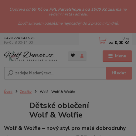
Doprava od
69 Kč od PPL Parcelshopu
a
od 1000 Kč zdarma
na
výdejní místa i adresu.
Zboží skladem odesíláme nejpozději do 2 pracovních dnů.
0
ks
+420 774 143 525
za
0,00 Kč
Po-Čt: 8.00-14.00
Menu
Hledat
Úvod
Značky
Wolf - Wolf & Wolfie
Dětské oblečení
Wolf & Wolfie
Wolf & Wolfie – nový styl pro malé dobrodruhy