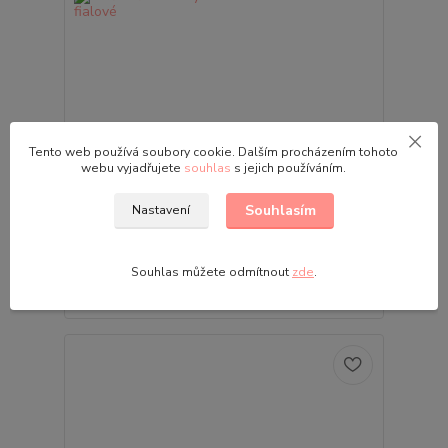
Tento web používá soubory cookie. Dalším procházením tohoto
Dívčí tričko krátký rukáv Wolf S2515B
webu vyjadřujete
souhlas
s jejich používáním.
fialové
• Dívčí tričko s květinami • Velikosti: 98 | 104 | 110 |
Souhlasím
Nastavení
116 | 122 | 128 • Bavlněný materiál s příměsí
elastanu • Kulatý výstřih • Krátký rukáv
219,00 Kč
Skladem
/
ks
Souhlas můžete odmítnout
zde
.
Zvolit variantu