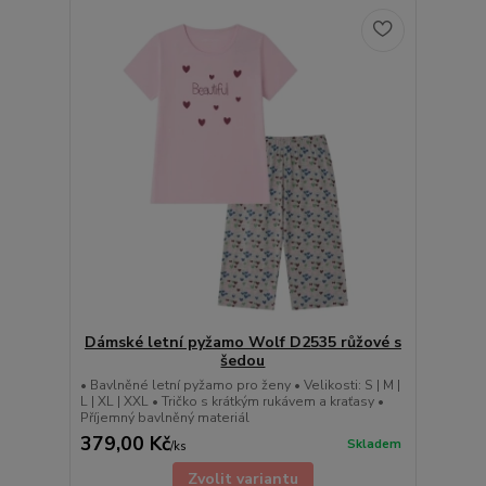
Dámské letní pyžamo Wolf D2535 růžové s
šedou
• Bavlněné letní pyžamo pro ženy • Velikosti: S | M |
L | XL | XXL • Tričko s krátkým rukávem a kraťasy •
Příjemný bavlněný materiál
379,00 Kč
Skladem
/
ks
Zvolit variantu