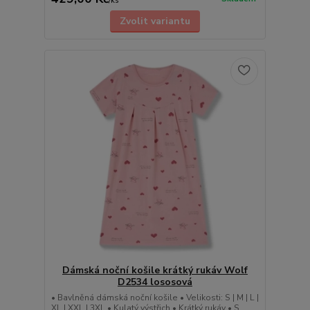
/
ks
Zvolit variantu
Dámská noční košile krátký rukáv Wolf
D2534 lososová
• Bavlněná dámská noční košile • Velikosti: S | M | L |
XL | XXL | 3XL • Kulatý výstřich • Krátký rukáv • S