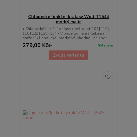
Chlapecké funkční kraťasy Wolf T2544
modrý melír
• Chlapecké funkční kraťasy • Velikosti: 104 | 110 |
116 | 122 | 128 | 134 • V pase guma a šňůrka na
stažení • Lehoučké, prodyšné, vhodné i na spor...
279,00 Kč
Skladem
/
ks
Zvolit variantu