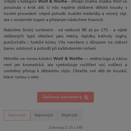
Vítejte v kategorii
Wolf & Wolfie
- dřívější známá značka Wolf se
posunula o krok dál. U nás najdete oblíbené dětské kousky v
novém provedení: stejné pohodlí, kvalitní materiály a veselý styl,
ale s moderním logem a přidaným nádechem hravosti.
Nabízíme široký sortiment - od velikostí 98 až po 170 - a výběr
oblíbených typů oblečení jako mikiny, tepláky, kalhoty, legíny,
punčocháče i funkční kúsky. Vše navrženo s důrazem na stálost
barev, odolnost a pohodlí při každodenním nošení.
Mrkněte na novou kolekci
Wolf & Wolfie
— změna loga a názvu
není jen kosmetická, ale symbolizuje rozšíření vizí, svěžest a
uvolněný přístup k dětskému stylu. Oblečte své děti do kousků,
které rostou s nimi.
Upřesnit parametry
Nejnovější
Nejlevnější
Nejdražší
Zobrazuji 1-15 z 245