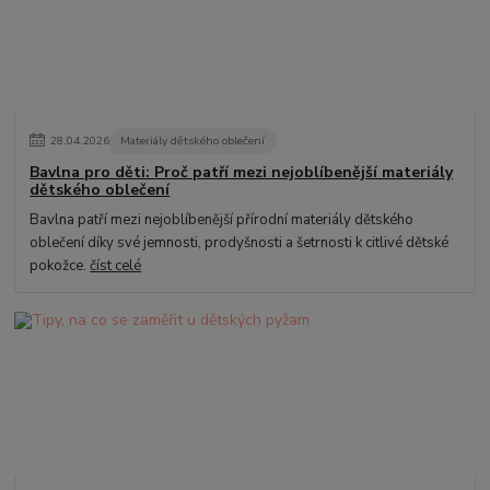
28
.
04
.
2026
Materiály dětského oblečení
Bavlna pro děti: Proč patří mezi nejoblíbenější materiály
dětského oblečení
Bavlna patří mezi nejoblíbenější přírodní materiály dětského
oblečení díky své jemnosti, prodyšnosti a šetrnosti k citlivé dětské
pokožce.
číst celé