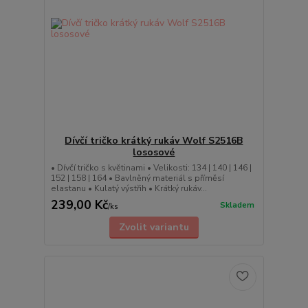
Dívčí tričko krátký rukáv Wolf S2516B
lososové
• Dívčí tričko s květinami • Velikosti: 134 | 140 | 146 |
152 | 158 | 164 • Bavlněný materiál s příměsí
elastanu • Kulatý výstřih • Krátký rukáv...
239,00 Kč
Skladem
/
ks
Zvolit variantu