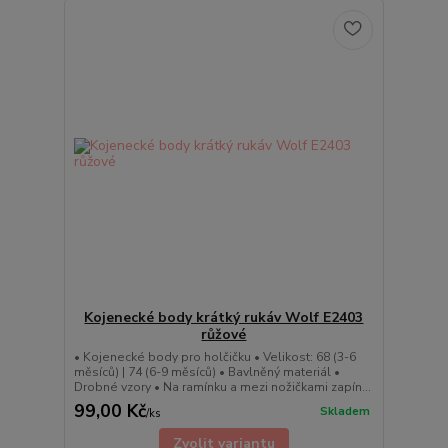
Kojenecké body krátký rukáv Wolf E2403
růžové
• Kojenecké body pro holčičku • Velikost: 68 (3-6
měsíců) | 74 (6-9 měsíců) • Bavlněný materiál •
Drobné vzory • Na ramínku a mezi nožičkami zapín...
99,00 Kč
Skladem
/
ks
Zvolit variantu