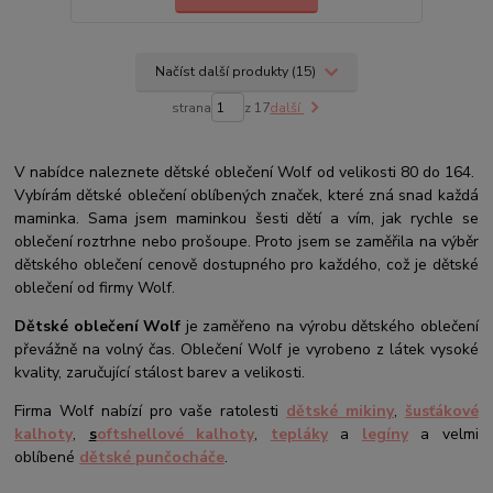
Načíst další produkty (15)
strana
z 17
další
V nabídce naleznete dětské oblečení Wolf od velikosti 80 do 164.
Vybírám dětské oblečení oblíbených značek, které zná snad každá
maminka. Sama jsem maminkou šesti dětí a vím, jak rychle se
oblečení roztrhne nebo prošoupe. Proto jsem se zaměřila na výběr
dětského oblečení cenově dostupného pro každého, což je dětské
oblečení od firmy Wolf.
Dětské oblečení
Wolf
je zaměřeno na výrobu dětského oblečení
převážně na volný čas. Oblečení Wolf je vyrobeno z látek vysoké
kvality, zaručující stálost barev a velikosti.
Firma Wolf nabízí pro vaše ratolesti
dětské mikiny
,
šusťákové
kalhoty
,
s
oftshellové kalhoty
,
tepláky
a
legíny
a velmi
oblíbené
dětské punčocháče
.