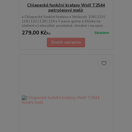
Chlapecké funkční kraťasy Wolf T2544
petrolejový melír
• Chlapecké funkční kraťasy • Velikosti: 104 | 110 |
116 | 122 | 128 | 134 • V pase guma a šňůrka na
stažení • Lehoučké, prodyšné, vhodné i na spor...
279,00 Kč
Skladem
/
ks
Zvolit variantu