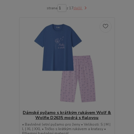
strana
z 17
další
Dámské pyžamo s krátkým rukávem Wolf &
Wolfie D2635 modrá s fialovou
• Bavlněné letní pyžamo pro ženy • Velikosti: S | M |
L | XL | XXL • Tričko s krátkým rukávem a kraťasy •
Příjemný bavlněný materiál