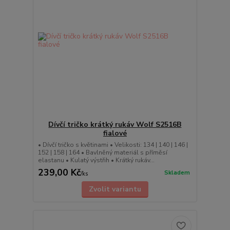
Dívčí tričko krátký rukáv Wolf S2516B
fialové
• Dívčí tričko s květinami • Velikosti: 134 | 140 | 146 |
152 | 158 | 164 • Bavlněný materiál s příměsí
elastanu • Kulatý výstřih • Krátký rukáv...
239,00 Kč
Skladem
/
ks
Zvolit variantu