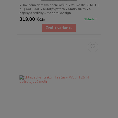
• Bavlněná dámská noční košile • Velikosti: S | M | L |
XL | XXL | 3XL • Kulatý výstřich • Krátký rukáv • S
nápisy a srdíčky • Moderní design
319,00 Kč
Skladem
/
ks
Zvolit variantu