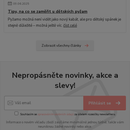
09
.
06
.
2025
Tipy, na co se zaměřit u dětských pyžam
Pyžamo možná není vidět jako nový kabát, ale pro dětský spánek je
stejně důležité – možná ještě víc.
číst celé
Zobrazit všechny články
Nepropásněte novinky, akce a
slevy!
Přihlásit se
Souhlasím se
zpracováním osobních údajů
za účelem rozesílky newsletteru.
Informace o novém vkladu zboží zasíláme minimálně jednou týdně, takže vám
neuniknou žádné novinky nebo akce.