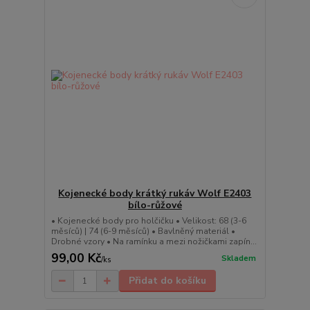
Kojenecké body krátký rukáv Wolf E2403
bílo-růžové
• Kojenecké body pro holčičku • Velikost: 68 (3-6
měsíců) | 74 (6-9 měsíců) • Bavlněný materiál •
Drobné vzory • Na ramínku a mezi nožičkami zapín...
99,00 Kč
Skladem
/
ks
Přidat do košíku