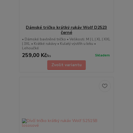
Dámské tričko krátký rukáv Wolf D2523
černé
• Dámské bavlněné tričko • Velikosti: M | L | XL | XXL
| 3XL • Krátké rukávy • Kulatý výstřih u krku •
Lehoučké
259,00 Kč
Skladem
/
ks
Zvolit variantu