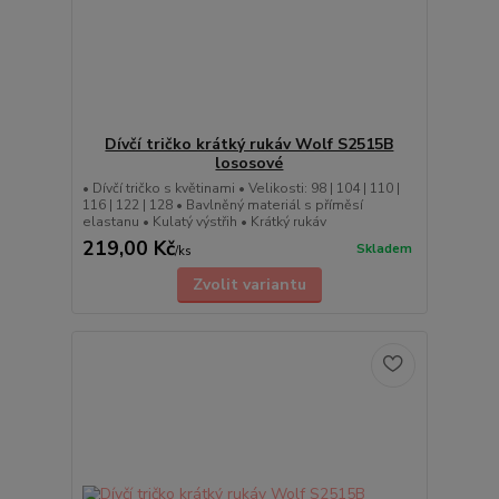
Dívčí tričko krátký rukáv Wolf S2515B
lososové
• Dívčí tričko s květinami • Velikosti: 98 | 104 | 110 |
116 | 122 | 128 • Bavlněný materiál s příměsí
elastanu • Kulatý výstřih • Krátký rukáv
219,00 Kč
Skladem
/
ks
Zvolit variantu