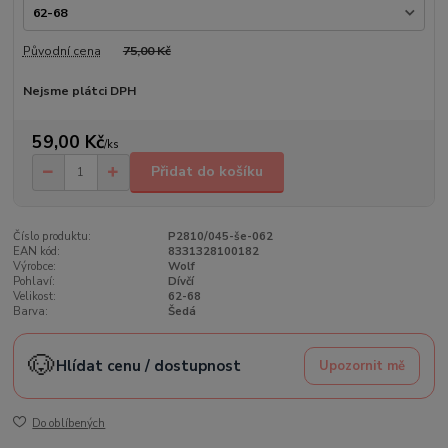
Původní cena
75,00 Kč
Nejsme plátci DPH
59,00 Kč
/
ks
Přidat do košíku
Číslo produktu:
P2810/045-še-062
EAN kód:
8331328100182
Výrobce:
Wolf
Pohlaví:
Dívčí
Velikost:
62-68
Barva:
Šedá
🐶
Hlídat cenu / dostupnost
Upozornit mě
Do oblíbených