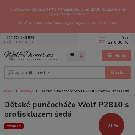
Doprava od
69 Kč od PPL Parcelshopu
a
od 1000 Kč zdarma
na
výdejní místa i adresu.
Zboží skladem odesíláme nejpozději do 2 pracovních dnů.
0
ks
+420 774 143 525
za
0,00 Kč
Po-Čt: 8.00-14.00
Menu
Hledat
Úvod
Novinky
Dětské punčocháče Wolf P2810 s protiskluzem šedá
Dětské punčocháče Wolf P2810 s
protiskluzem šedá
- 21 %
Výprodej