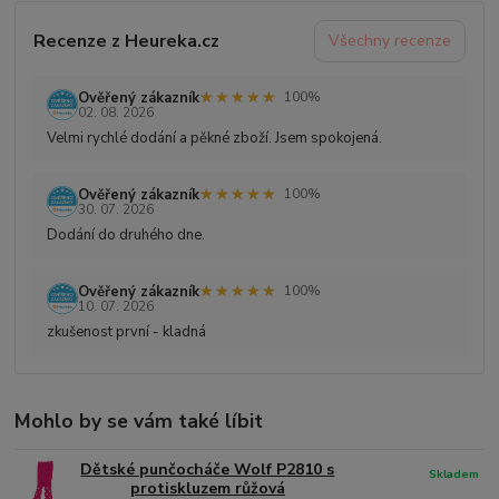
Recenze z Heureka.cz
Všechny recenze
★★★★★
★★★★★
Ověřený zákazník
100%
02. 08. 2026
Velmi rychlé dodání a pěkné zboží. Jsem spokojená.
★★★★★
★★★★★
Ověřený zákazník
100%
30. 07. 2026
Dodání do druhého dne.
★★★★★
★★★★★
Ověřený zákazník
100%
10. 07. 2026
zkušenost první - kladná
Mohlo by se vám také líbit
Dětské punčocháče Wolf P2810 s
Skladem
protiskluzem růžová