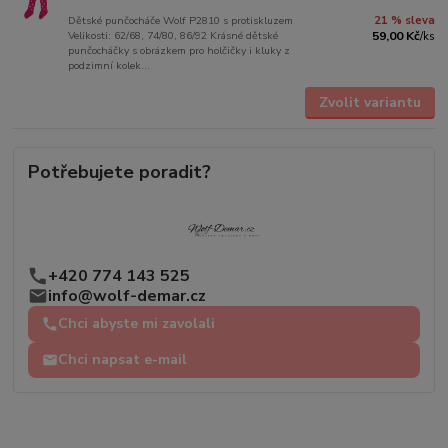
Dětské punčocháče Wolf P2810 s protiskluzem
21 % sleva
Velikosti: 62/68, 74/80, 86/92 Krásné dětské
59,00 Kč
/
ks
punčocháčky s obrázkem pro holčičky i kluky z
podzimní kolek...
Zvolit variantu
Potřebujete poradit?
+420 774 143 525
info@wolf-demar.cz
Chci abyste mi zavolali
Chci napsat e-mail