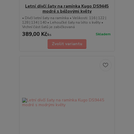
Letní dívčí šaty na ramínka Kugo DS9445
modré s béžovými květy
• Dívčí letní šaty na ramínka • Velikosti: 116 | 122 |
128 | 134 | 140 • Lehoučké šaty na léto s květy •
Vrchní část šatů je zabičkovaná
389,00 Kč
Skladem
/
ks
Zvolit variantu