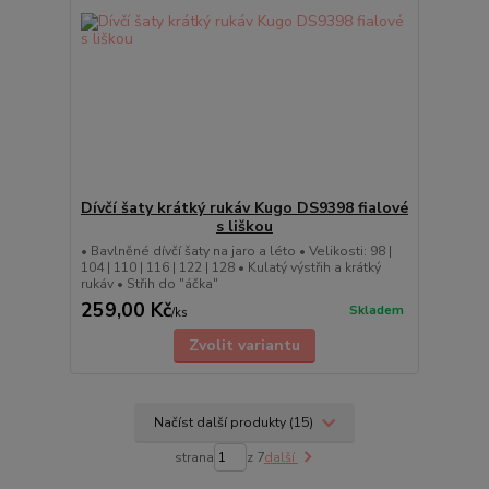
Dívčí šaty krátký rukáv Kugo DS9398 fialové
s liškou
• Bavlněné dívčí šaty na jaro a léto • Velikosti: 98 |
104 | 110 | 116 | 122 | 128 • Kulatý výstřih a krátký
rukáv • Střih do "áčka"
259,00 Kč
Skladem
/
ks
Zvolit variantu
Načíst další produkty (15)
strana
z 7
další