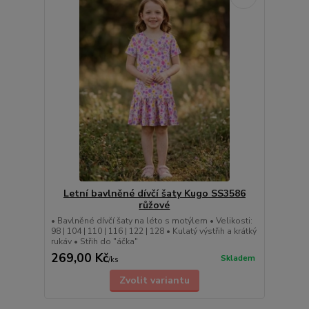
Letní bavlněné dívčí šaty Kugo SS3586
růžové
• Bavlněné dívčí šaty na léto s motýlem • Velikosti:
98 | 104 | 110 | 116 | 122 | 128 • Kulatý výstřih a krátký
rukáv • Střih do "áčka"
269,00 Kč
Skladem
/
ks
Zvolit variantu