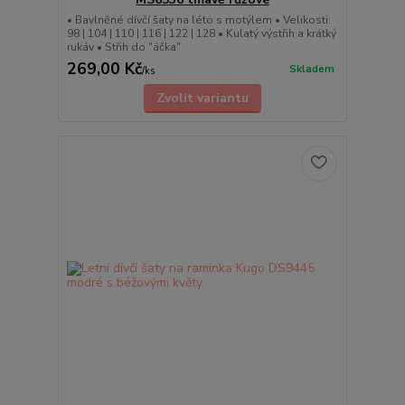
• Bavlněné dívčí šaty na léto s motýlem • Velikosti:
98 | 104 | 110 | 116 | 122 | 128 • Kulatý výstřih a krátký
rukáv • Střih do "áčka"
269,00 Kč
Skladem
/
ks
Zvolit variantu