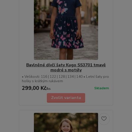
Bavlněné dívčí šaty Kugo SS3701 tmavě
modré s motýly
• Velikosti: 116 | 122 | 128 | 134 | 140 • Letní šaty pro
holky s krátkým rukávem
299,00 Kč
Skladem
/
ks
Zvolit variantu