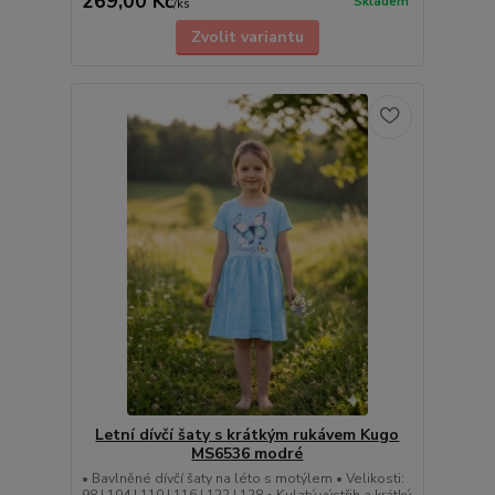
269,00 Kč
Skladem
/
ks
Zvolit variantu
Letní dívčí šaty s krátkým rukávem Kugo
MS6536 modré
• Bavlněné dívčí šaty na léto s motýlem • Velikosti:
98 | 104 | 110 | 116 | 122 | 128 • Kulatý výstřih a krátký