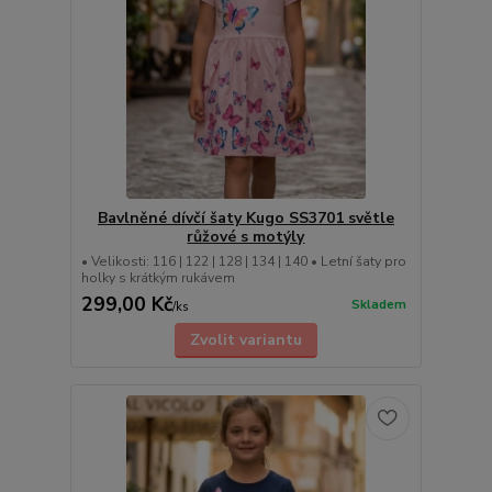
Bavlněné dívčí šaty Kugo SS3701 světle
růžové s motýly
• Velikosti: 116 | 122 | 128 | 134 | 140 • Letní šaty pro
holky s krátkým rukávem
299,00 Kč
Skladem
/
ks
Zvolit variantu