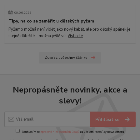
09
.
06
.
2025
Tipy, na co se zaměřit u dětských pyžam
Pyžamo možná není vidět jako nový kabát, ale pro dětský spánek je
stejně důležité – možná ještě víc.
číst celé
Zobrazit všechny články
Nepropásněte novinky, akce a
slevy!
Přihlásit se
Souhlasím se
zpracováním osobních údajů
za účelem rozesílky newsletteru.