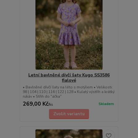
Letní bavlněné dívčí šaty Kugo SS3586
fialové
• Bavlněné dívčí šaty na léto s motýlem • Velikosti:
98 | 104 | 110 | 116 | 122 | 128 • Kulatý výstřih a krátký
rukáv • Střih do "áčka"
269,00 Kč
Skladem
/
ks
Zvolit variantu