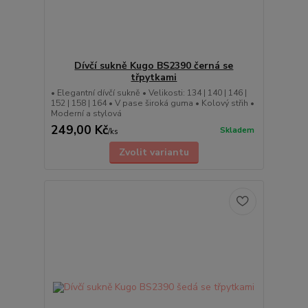
Dívčí sukně Kugo BS2390 černá se
třpytkami
• Elegantní dívčí sukně • Velikosti: 134 | 140 | 146 |
152 | 158 | 164 • V pase široká guma • Kolový střih •
Moderní a stylová
249,00 Kč
Skladem
/
ks
Zvolit variantu