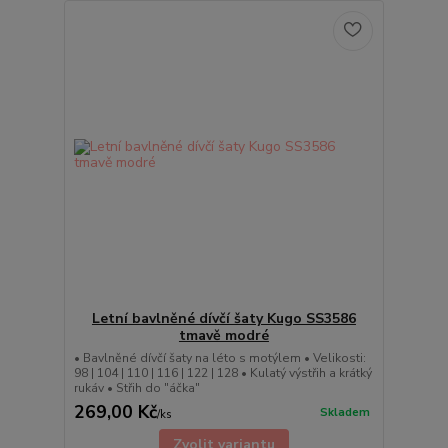
Letní bavlněné dívčí šaty Kugo SS3586
tmavě modré
• Bavlněné dívčí šaty na léto s motýlem • Velikosti:
98 | 104 | 110 | 116 | 122 | 128 • Kulatý výstřih a krátký
rukáv • Střih do "áčka"
269,00 Kč
Skladem
/
ks
Zvolit variantu