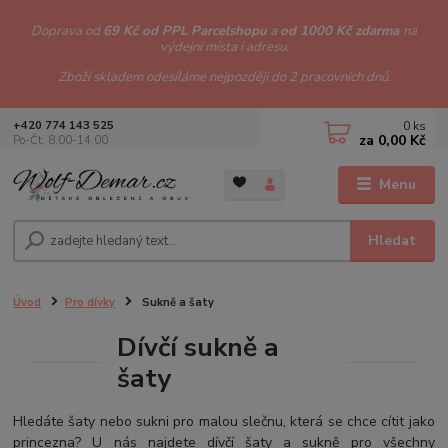
Doprava od
69 Kč od PPL Parcelshopu
a
od 1000 Kč zdarma
na
výdejní místa i adresu.
Zboží skladem odesíláme nejpozději do 2 pracovních dnů.
0
ks
+420 774 143 525
za
0,00 Kč
Po-Čt: 8.00-14.00
Menu
Hledat
Úvod
Pro dívky
Sukně a šaty
Dívčí sukně a
šaty
Hledáte šaty nebo sukni pro malou slečnu, která se chce cítit jako
princezna? U nás najdete dívčí šaty a sukně pro všechny