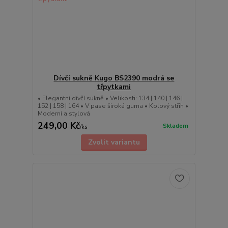
Dívčí sukně Kugo BS2390 modrá se
třpytkami
• Elegantní dívčí sukně • Velikosti: 134 | 140 | 146 |
152 | 158 | 164 • V pase široká guma • Kolový střih •
Moderní a stylová
249,00 Kč
Skladem
/
ks
Zvolit variantu