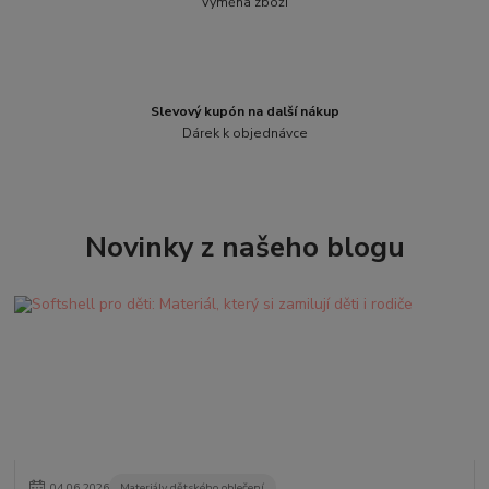
Výměna zboží
Slevový kupón na další nákup
Dárek k objednávce
Novinky z našeho blogu
04
.
06
.
2026
Materiály dětského oblečení