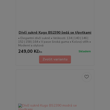
Dívčí sukně Kugo BS2390 šedá se třpytkami
• Elegantní dívčí sukně • Velikosti: 134 | 140 | 146 |
152 | 158 | 164 • V pase široká guma • Kolový střih •
Moderní a stylová
249,00 Kč
Skladem
/
ks
Zvolit variantu