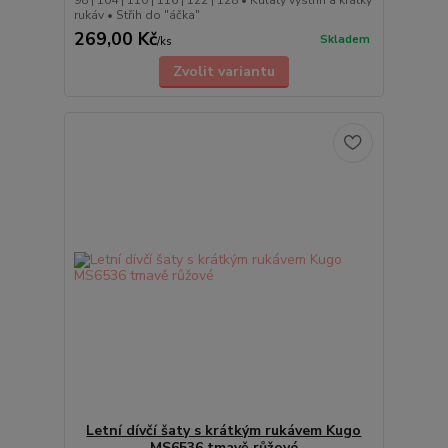
rukáv • Střih do "áčka"
269,00 Kč
Skladem
/
ks
Zvolit variantu
Letní dívčí šaty s krátkým rukávem Kugo
MS6536 tmavě růžové