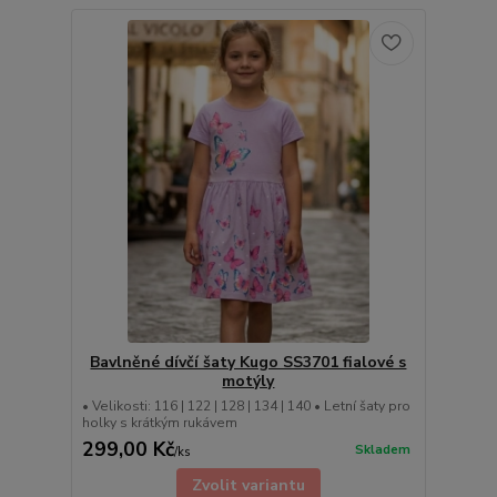
Bavlněné dívčí šaty Kugo SS3701 fialové s
motýly
• Velikosti: 116 | 122 | 128 | 134 | 140 • Letní šaty pro
holky s krátkým rukávem
299,00 Kč
Skladem
/
ks
Zvolit variantu