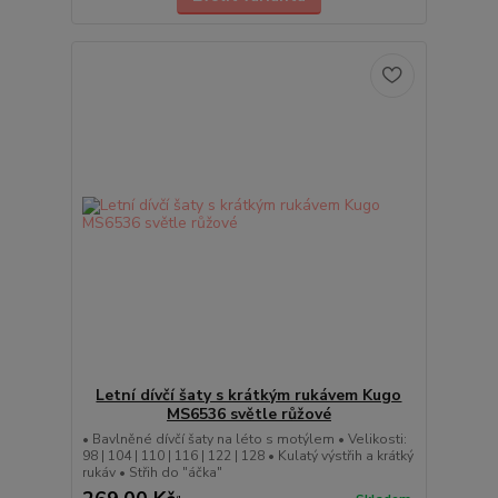
Letní dívčí šaty s krátkým rukávem Kugo
MS6536 světle růžové
• Bavlněné dívčí šaty na léto s motýlem • Velikosti:
98 | 104 | 110 | 116 | 122 | 128 • Kulatý výstřih a krátký
rukáv • Střih do "áčka"