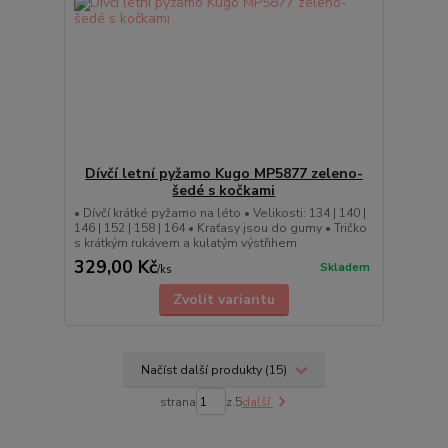
Dívčí letní pyžamo Kugo MP5877 zeleno-
šedé s kočkami
• Dívčí krátké pyžamo na léto • Velikosti: 134 | 140 |
146 | 152 | 158 | 164 • Kraťasy jsou do gumy • Tričko
s krátkým rukávem a kulatým výstřihem
329,00 Kč
Skladem
/
ks
Zvolit variantu
Načíst další produkty (15)
strana
z 5
další