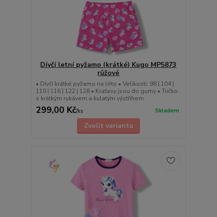
Dívčí letní pyžamo (krátké) Kugo MP5873
růžové
• Dívčí krátké pyžamo na léto • Velikosti: 98 | 104 |
110 | 116 | 122 | 128 • Kraťasy jsou do gumy • Tričko
s krátkým rukávem a kulatým výstřihem
299,00 Kč
Skladem
/
ks
Zvolit variantu