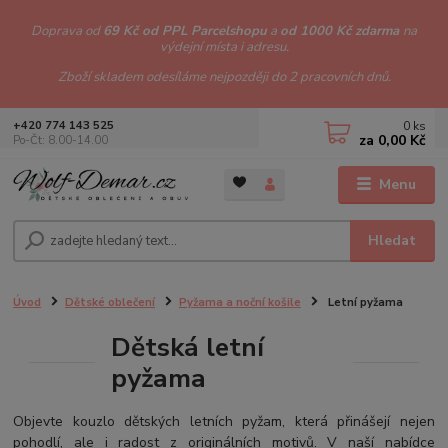
Doprava od
69 Kč od PPL Parcelshopu
a
od 1000 Kč zdarma
na
výdejní místa i adresu.
Zboží skladem odesíláme nejpozději do 2 pracovních dnů.
0
ks
+420 774 143 525
za
0,00 Kč
Po-Čt: 8.00-14.00
Menu
Hledat
Úvod
Dětské oblečení
Pyžama a noční košile
Letní pyžama
Dětská letní
pyžama
Objevte kouzlo dětských letních pyžam, která přinášejí nejen
pohodlí, ale i radost z originálních motivů. V naší nabídce