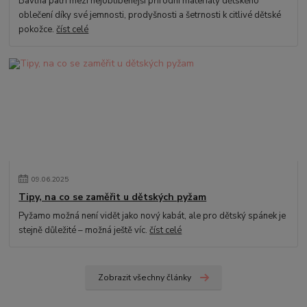
Bavlna patří mezi nejoblíbenější přírodní materiály dětského
oblečení díky své jemnosti, prodyšnosti a šetrnosti k citlivé dětské
pokožce.
číst celé
09
.
06
.
2025
Tipy, na co se zaměřit u dětských pyžam
Pyžamo možná není vidět jako nový kabát, ale pro dětský spánek je
stejně důležité – možná ještě víc.
číst celé
Zobrazit všechny články