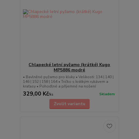
Chlapecké letní pyžamo (krátké) Kugo
MP5886 modré
• Bavlněné pyžamo pro kluky • Velikosti: 134 | 140 |
146 | 152 | 158 | 164 • Tričko s krátkým rukávem a
kraťasy • Pohodlné a příjemné na nošení
329,00 Kč
Skladem
/
ks
Zvolit variantu