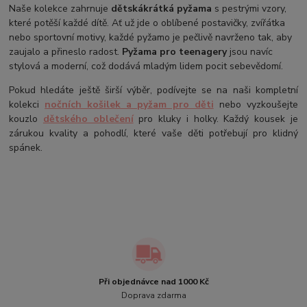
Naše kolekce zahrnuje
dětská
krátká pyžama
s pestrými vzory,
které potěší každé dítě. Ať už jde o oblíbené postavičky, zvířátka
nebo sportovní motivy, každé pyžamo je pečlivě navrženo tak, aby
zaujalo a přineslo radost.
Pyžama pro teenagery
jsou navíc
stylová a moderní, což dodává mladým lidem pocit sebevědomí.
Pokud hledáte ještě širší výběr, podívejte se na naši kompletní
kolekci
nočních košilek a pyžam pro děti
nebo vyzkoušejte
kouzlo
dětského oblečení
pro kluky i holky. Každý kousek je
zárukou kvality a pohodlí, které vaše děti potřebují pro klidný
spánek.
Při objednávce nad 1000 Kč
Doprava zdarma