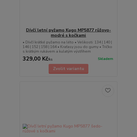
Dívčí letní pyžamo Kugo MP5877 růžovo-
modré s kočkami
• Dívčí krátké pyžamo na léto • Velikosti: 134 | 140 |
146 | 152 | 158 | 164 • Kraťasy jsou do gumy • Tričko
s krátkým rukávem a kulatým výstřihem
329,00 Kč
Skladem
/
ks
Zvolit variantu