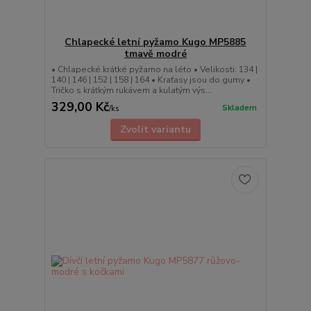
Chlapecké letní pyžamo Kugo MP5885
tmavě modré
• Chlapecké krátké pyžamo na léto • Velikosti: 134 |
140 | 146 | 152 | 158 | 164 • Kraťasy jsou do gumy •
Tričko s krátkým rukávem a kulatým výs...
329,00 Kč
Skladem
/
ks
Zvolit variantu