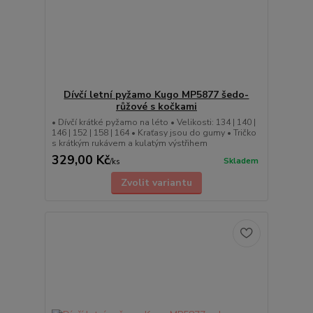
Dívčí letní pyžamo Kugo MP5877 šedo-
růžové s kočkami
• Dívčí krátké pyžamo na léto • Velikosti: 134 | 140 |
146 | 152 | 158 | 164 • Kraťasy jsou do gumy • Tričko
s krátkým rukávem a kulatým výstřihem
329,00 Kč
Skladem
/
ks
Zvolit variantu