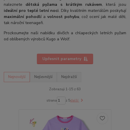
naleznete
dětská pyžama s krátkým rukávem
, která jsou
ideální pro teplé letní noci
. Díky kvalitním materiálům poskytují
maximální pohodlí
a
volnost pohybu
, což ocení jak malé děti,
tak nároční teenageři.
Prozkoumejte naši nabídku dívčích a chlapeckých letních pyžam
od oblíbených výrobců Kugo a Wolf.
Upřesnit parametry
Nejnovější
Nejlevnější
Nejdražší
Zobrazuji 1-15 z 63
strana
z 5
další