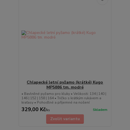
Chlapecké letní pyžamo (krátké) Kugo
MP5886 tm. modré
• Bavlněné pyžamo pro kluky • Velikosti: 134 | 140 |
146 | 152 | 158 | 164 • Tričko s krátkým rukávem a
kraťasy • Pohodlné a příjemné na nošení
329,00 Kč
Skladem
/
ks
Zvolit variantu