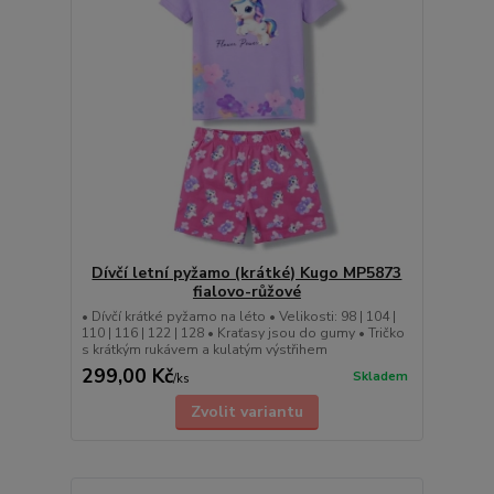
Dívčí letní pyžamo (krátké) Kugo MP5873
fialovo-růžové
• Dívčí krátké pyžamo na léto • Velikosti: 98 | 104 |
110 | 116 | 122 | 128 • Kraťasy jsou do gumy • Tričko
s krátkým rukávem a kulatým výstřihem
299,00 Kč
Skladem
/
ks
Zvolit variantu