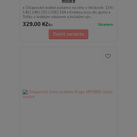
modré
• Chlapecké krátké pyžamo na léto • Velikosti: 134 |
140 | 146 | 152 | 158 | 164 • Kraťasy jsou do gumy •
Tričko s krátkým rukávem a kulatým výs...
329,00 Kč
Skladem
/
ks
Zvolit variantu