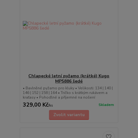
Chlapecké letní pyžamo (krátké) Kugo
MP5886 šedé
• Bavlněné pyžamo pro kluky • Velikosti: 134 | 140 |
146 | 152 | 158 | 164 • Tričko s krátkým rukávem a
kraťasy • Pohodlné a příjemné na nošení
329,00 Kč
Skladem
/
ks
Zvolit variantu