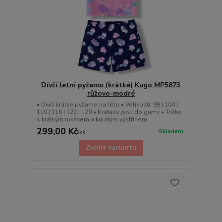
Dívčí letní pyžamo (krátké) Kugo MP5873
růžovo-modré
• Dívčí krátké pyžamo na léto • Velikosti: 98 | 104 |
110 | 116 | 122 | 128 • Kraťasy jsou do gumy • Tričko
s krátkým rukávem a kulatým výstřihem
299,00 Kč
Skladem
/
ks
Zvolit variantu