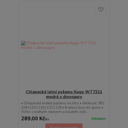
Chlapecké letní pyžamo Kugo WT7311
modré s dinosaury
• Chlapecké krátké pyžamo na léto • Velikosti: 98 |
104 | 110 | 116 | 122 | 128 • Kraťasy jsou do gumy •
Tričko s krátkým rukávem a kulatým výst...
289,00 Kč
Skladem
/
ks
Zvolit variantu