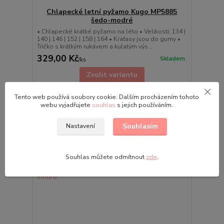
Chlapecké letní pyžamo Kugo MP5885
šedo-modré
• Chlapecké krátké pyžamo na léto • Velikosti: 134 |
140 | 146 | 152 | 158 | 164 • Kraťasy jsou do gumy •
Tričko s krátkým rukávem a kulatým výs...
329,00 Kč
Skladem
/
ks
Zvolit variantu
Tento web používá soubory cookie. Dalším procházením tohoto
webu vyjadřujete
souhlas
s jejich používáním.
Souhlasím
Nastavení
Souhlas můžete odmítnout
zde
.