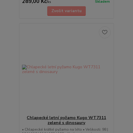
289,00 Kč
Skladem
/
ks
Zvolit variantu
Chlapecké letní pyžamo Kugo WT7311
zelené s dinosaury
• Chlapecké krátké pyžamo na léto • Velikosti: 98 |