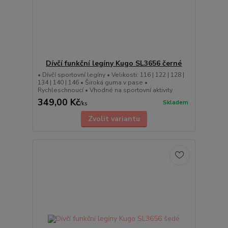
Dívčí funkční legíny Kugo SL3656 černé
• Dívčí sportovní legíny • Velikosti: 116 | 122 | 128 |
134 | 140 | 146 • Široká guma v pase •
Rychleschnoucí • Vhodné na sportovní aktivity
349,00 Kč
Skladem
/
ks
Zvolit variantu