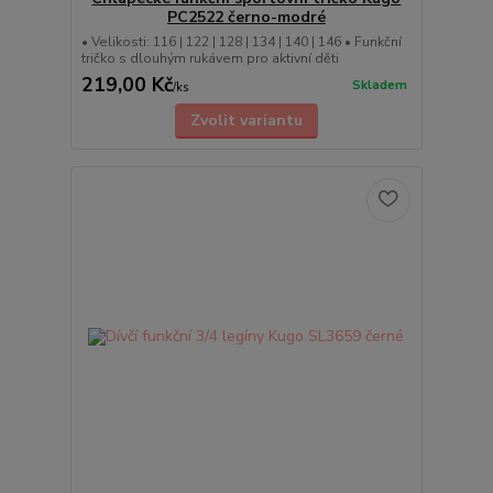
PC2522 černo-modré
• Velikosti: 116 | 122 | 128 | 134 | 140 | 146 • Funkční
tričko s dlouhým rukávem pro aktivní děti
219,00 Kč
Skladem
/
ks
Zvolit variantu