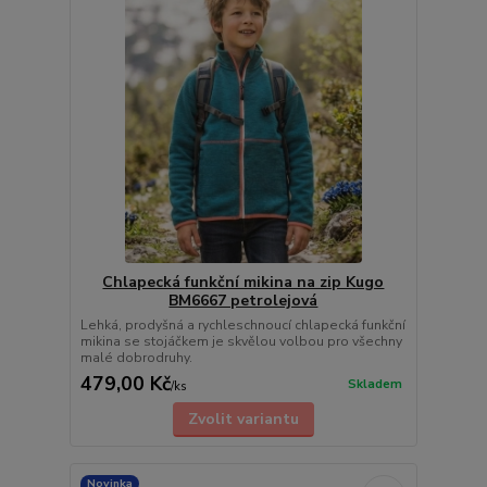
Chlapecká funkční mikina na zip Kugo
BM6667 petrolejová
Lehká, prodyšná a rychleschnoucí chlapecká funkční
mikina se stojáčkem je skvělou volbou pro všechny
malé dobrodruhy.
479,00 Kč
Skladem
/
ks
Zvolit variantu
Novinka