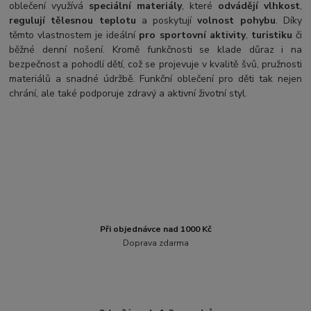
oblečení využívá
speciální materiály
, které
odvádějí vlhkost
,
regulují tělesnou teplotu
a poskytují
volnost pohybu
. Díky
těmto vlastnostem je ideální
pro sportovní aktivity
,
turistiku
či
běžné denní nošení. Kromě funkčnosti se klade důraz i na
bezpečnost a pohodlí dětí, což se projevuje v kvalitě švů, pružnosti
materiálů a snadné údržbě. Funkční oblečení pro děti tak nejen
chrání, ale také podporuje zdravý a aktivní životní styl.
Při objednávce nad 1000 Kč
Doprava zdarma