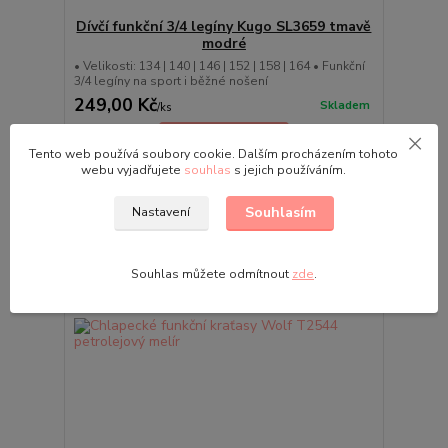
Dívčí funkční 3/4 legíny Kugo SL3659 tmavě
modré
• Velikosti: 134 | 140 | 146 | 152 | 158 | 164 • Funkční
3/4 legíny na sport i běžné nošení
249,00 Kč
Skladem
/
ks
Zvolit variantu
Tento web používá soubory cookie. Dalším procházením tohoto
webu vyjadřujete
souhlas
s jejich používáním.
Souhlasím
Nastavení
Souhlas můžete odmítnout
zde
.