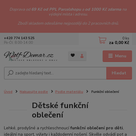
Doprava od
69 Kč od PPL Parcelshopu
a
od 1000 Kč zdarma
na
výdejní místa i adresu.
Zboží skladem odesíláme nejpozději do 2 pracovních dnů.
0
ks
+420 774 143 525
za
0,00 Kč
Po-Čt: 8.00-14.00
Menu
Hledat
Úvod
Nakupujte podle
Podle materiálu
Funkční oblečení
Dětské funkční
oblečení
Lehké, prodyšné a rychleschnoucí
funkční oblečení pro děti
,
ideální na sport, výlety i každodenní nošení. Skvěle odvádí pot a