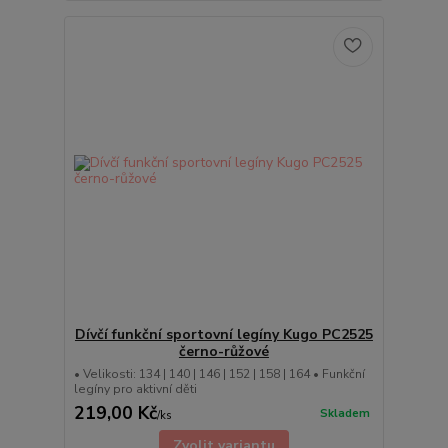
Dívčí funkční sportovní legíny Kugo PC2525
černo-růžové
• Velikosti: 134 | 140 | 146 | 152 | 158 | 164 • Funkční
legíny pro aktivní děti
219,00 Kč
Skladem
/
ks
Zvolit variantu