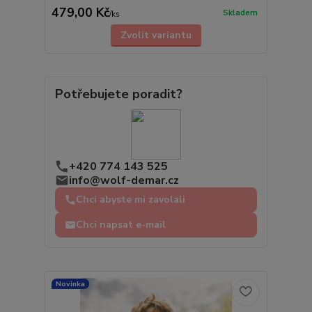
479,00 Kč
Skladem
/
ks
Zvolit variantu
Potřebujete poradit?
+420 774 143 525
info@wolf-demar.cz
Chci abyste mi zavolali
Chci napsat e-mail
Novinka