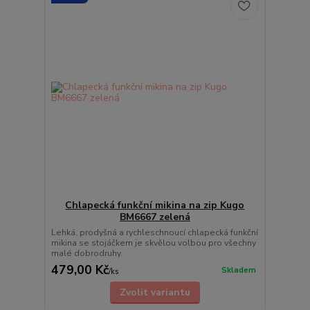
Chlapecká funkční mikina na zip Kugo
BM6667 zelená
Lehká, prodyšná a rychleschnoucí chlapecká funkční
mikina se stojáčkem je skvělou volbou pro všechny
malé dobrodruhy.
479,00 Kč
Skladem
/
ks
Zvolit variantu