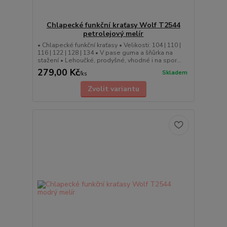
Chlapecké funkční kraťasy Wolf T2544
petrolejový melír
• Chlapecké funkční kraťasy • Velikosti: 104 | 110 |
116 | 122 | 128 | 134 • V pase guma a šňůrka na
stažení • Lehoučké, prodyšné, vhodné i na spor...
279,00 Kč
Skladem
/
ks
Zvolit variantu