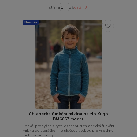
strana
z 6
další
Novinka
Chlapecká funkční mikina na zip Kugo
BM6667 modrá
Lehká, prodyšná a rychleschnoucí chlapecká funkční
mikina se stojáčkem je skvělou volbou pro všechny
malé dobrodruhy.