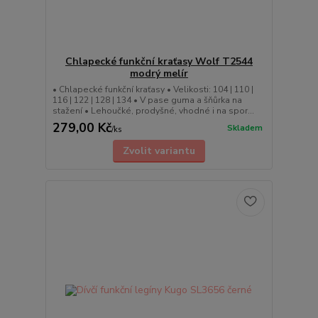
Chlapecké funkční kraťasy Wolf T2544
modrý melír
• Chlapecké funkční kraťasy • Velikosti: 104 | 110 |
116 | 122 | 128 | 134 • V pase guma a šňůrka na
stažení • Lehoučké, prodyšné, vhodné i na spor...
279,00 Kč
Skladem
/
ks
Zvolit variantu