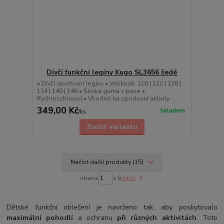
Dívčí funkční legíny Kugo SL3656 šedé
• Dívčí sportovní legíny • Velikosti: 116 | 122 | 128 |
134 | 140 | 146 • Široká guma v pase •
Rychleschnoucí • Vhodné na sportovní aktivity
349,00 Kč
Skladem
/
ks
Zvolit variantu
Načíst další produkty (15)
strana
z 6
další
Dětské funkční oblečení je navrženo tak, aby poskytovalo
maximální pohodlí
a ochranu
při různých aktivitách
. Toto