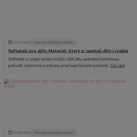
04
.
06
.
2026
Materiály dětského oblečení
Softshell pro děti: Materiál, který si zamilují děti i rodiče
Softshell si získal oblibu rodičů i dětí díky jedinečné kombinaci
pohodlí, odolnosti a ochrany před nepříznivým počasím.
číst celé
02
.
06
.
2026
Materiály dětského oblečení