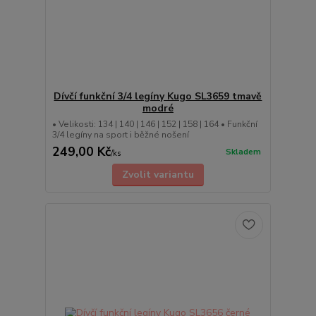
Dívčí funkční 3/4 legíny Kugo SL3659 tmavě
modré
• Velikosti: 134 | 140 | 146 | 152 | 158 | 164 • Funkční
3/4 legíny na sport i běžné nošení
249,00 Kč
Skladem
/
ks
Zvolit variantu