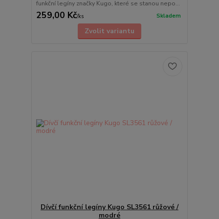
funkční legíny značky Kugo, které se stanou nepo...
259,00 Kč
Skladem
/
ks
Zvolit variantu
Dívčí funkční legíny Kugo SL3561 růžové /
modré