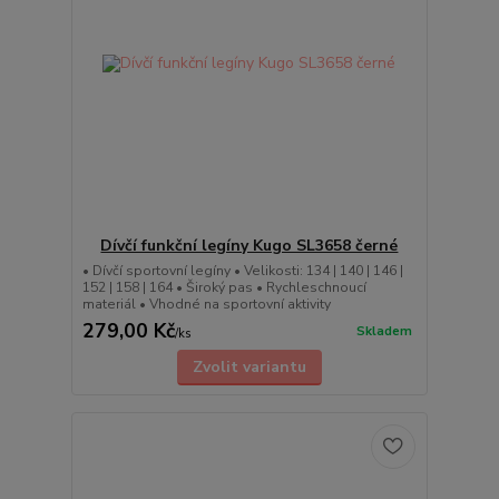
Dívčí funkční legíny Kugo SL3658 černé
• Dívčí sportovní legíny • Velikosti: 134 | 140 | 146 |
152 | 158 | 164 • Široký pas • Rychleschnoucí
materiál • Vhodné na sportovní aktivity
279,00 Kč
Skladem
/
ks
Zvolit variantu