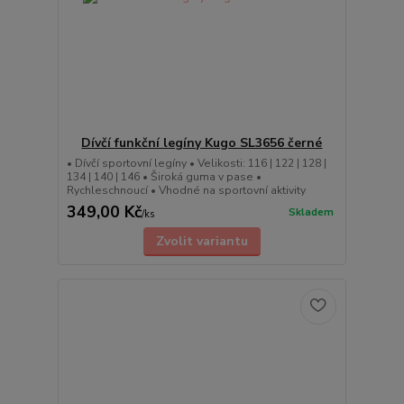
Dívčí funkční legíny Kugo SL3656 černé
• Dívčí sportovní legíny • Velikosti: 116 | 122 | 128 |
134 | 140 | 146 • Široká guma v pase •
Rychleschnoucí • Vhodné na sportovní aktivity
349,00 Kč
Skladem
/
ks
Zvolit variantu