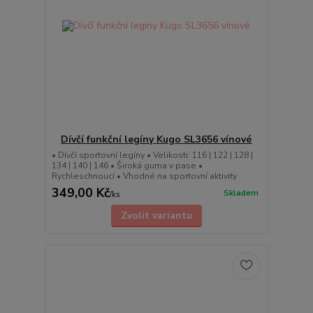
Dívčí funkční legíny Kugo SL3656 vínové
• Dívčí sportovní legíny • Velikosti: 116 | 122 | 128 |
134 | 140 | 146 • Široká guma v pase •
Rychleschnoucí • Vhodné na sportovní aktivity
349,00 Kč
Skladem
/
ks
Zvolit variantu