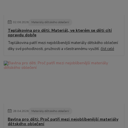
02
.
06
.
2026
Materiály dětského oblečení
Teplákovina pro děti: Materiál, ve kterém se děti cítí
opravdu dobře
Teplákovina patří mezi nejoblíbenější materiály dětského oblečení
díky své pohodlnosti, pružnosti a všestrannému využití.
číst celé
28
.
04
.
2026
Materiály dětského oblečení
Bavlna pro děti: Proč patří mezi nejoblíbenější materiály
dětského oblečení