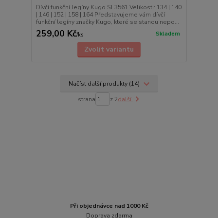
Dívčí funkční legíny Kugo SL3561 Velikosti: 134 | 140
| 146 | 152 | 158 | 164 Představujeme vám dívčí
funkční legíny značky Kugo, které se stanou nepo...
259,00 Kč
Skladem
/
ks
Zvolit variantu
Načíst další produkty (14)
strana
z 2
další
Při objednávce nad 1000 Kč
Doprava zdarma