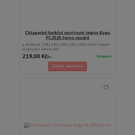
Chlapecké funkční sportovní legíny Kugo
PC2525 černo-modré
• Velikosti: 134 | 140 | 146 | 152 | 158 | 164 • Funkční
legíny pro aktivní děti
219,00 Kč
Skladem
/
ks
Zvolit variantu