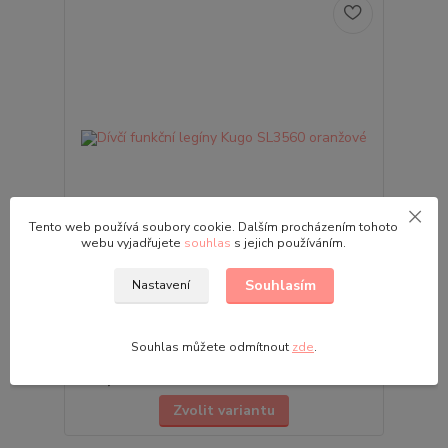
Tento web používá soubory cookie. Dalším procházením tohoto
webu vyjadřujete
souhlas
s jejich používáním.
Souhlasím
Nastavení
Dívčí funkční legíny Kugo SL3560 oranžové
Dívčí funkční legíny Kugo SL3560 Velikosti: 116 | 122
| 128 | 134 | 140 | 146 Představujeme vám dívčí
Souhlas můžete odmítnout
zde
.
funkční legíny značky Kugo, které se stanou nepo...
249,00 Kč
Skladem
/
ks
Zvolit variantu