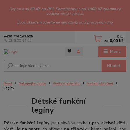
Doprava od
69 Kč od PPL Parcelshopu
a
od 1000 Kč zdarma
na
výdejní místa i adresu.
Zboží skladem odesíláme nejpozději do 2 pracovních dnů.
0
ks
+420 774 143 525
za
0,00 Kč
Po-Čt: 8.00-14.00
Menu
Hledat
Úvod
Nakupujte podle
Podle materiálu
Funkční oblečení
Legíny
Dětské funkční
legíny
Dětské funkční legíny
jsou skvělou volbou
pro aktivní děti
.
Využijí je
na sport
, do přírody,
na tělocvik
i běžné nošení. Jsou