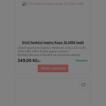
Dívčí funkční legíny Kugo SL3656 šedé
• Dívčí sportovní legíny • Velikosti: 116 | 122 | 128 |
134 | 140 | 146 • Široká guma v pase •
Rychleschnoucí • Vhodné na sportovní aktivity
349,00 Kč
Skladem
/
ks
Zvolit variantu