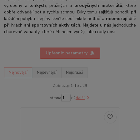
vyrobeny
z lehkých
, pružných a
prodyšných materiálů
, které
dobře odvádějí pot a rychle schnou. Díky tomu zajišťují pohodlí při
každém pohybu. Legíny skvěle sedí, nikde netlačí a
neomezují
dítě
při
hrách ani
sportovních aktivitách
. Najdete u nás jednoduché
i barevné varianty, které děti nejen využijí, ale i rády nosí.
Upřesnit parametry
Nejnovější
Nejlevnější
Nejdražší
Zobrazuji 1-15 z 29
strana
z 2
další