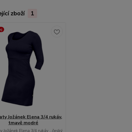
jící zboží
1
ej
šaty Jožánek Elena 3/4 rukáv,
tmavě modré
ty Jožánek Elena 3/4 rukáv ...český