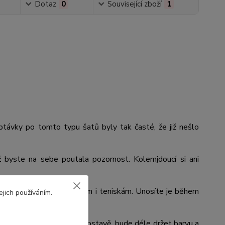
Dotaz
0
Související zboží
1
. Poptávky po tomto typu šatů byly tak časté, že již nešlo
ž byste na sebe poutala pozornost. Kolemjdoucí si ani
 krásné k lodičkám, kozačkám i teniskám. Unosíte je během
ejich používáním.
a krásně přizpůsobí Vaší postavě, bude déle držet barvu a