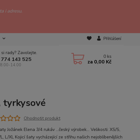
a i adresu.
Přihlášení
 si rady? Zavolejte.
0
ks
 774 143 525
za
0,00 Kč
 8.00-14.00
, tyrkysové
Ohodnotit produkt
šaty Jožánek Elena 3/4 rukáv ...český výrobek... Velikosti: XS/S,
L, L/XL Kojicí šaty vycházející ze střihu našich nejoblíbenějších