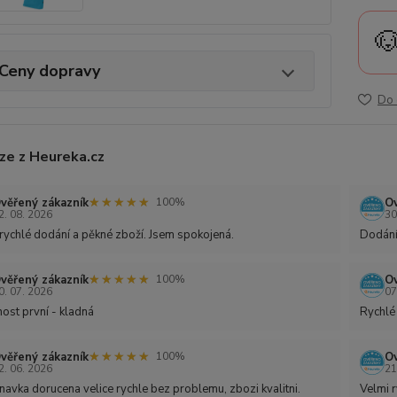

Ceny dopravy
Do 
ze z Heureka.cz
★★★★★
★★★★★
věřený zákazník
Ov
100%
2. 08. 2026
30
rychlé dodání a pěkné zboží. Jsem spokojená.
Dodání
★★★★★
★★★★★
věřený zákazník
Ov
100%
0. 07. 2026
07
ost první - kladná
Rychlé
★★★★★
★★★★★
věřený zákazník
Ov
100%
2. 06. 2026
21
avka dorucena velice rychle bez problemu, zbozi kvalitni.
Velmi r