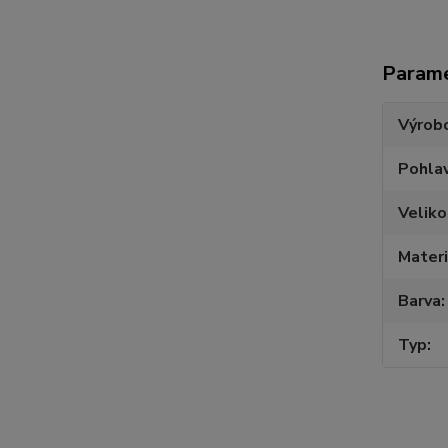
Param
Výrob
Pohlav
Veliko
Materi
Barva
Typ