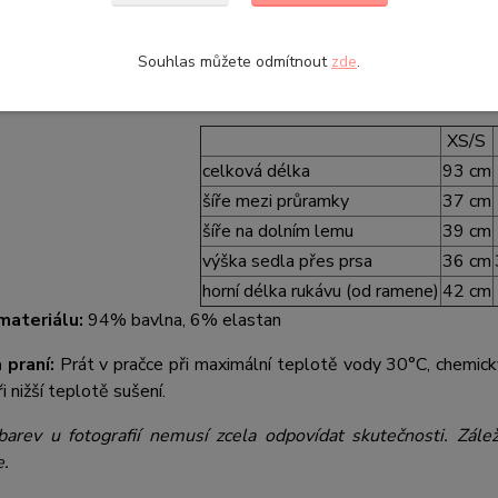
m žmolkovat. Šaty jsou připravené sloužit Vám roky, pokud se r
ěťátka.
Souhlas můžete odmítnout
zde
.
A ROZMĚRŮ:
XS/S
celková délka
93 cm
šíře mezi průramky
37 cm
šíře na dolním lemu
39 cm
výška sedla přes prsa
36 cm
horní délka rukávu (od ramene)
42 cm
materiálu:
94% bavlna, 6% elastan
 praní:
Prát v pračce při maximální teplotě vody 30°C, chemicky 
i nižší teplotě sušení.
barev u fotografií nemusí zcela odpovídat skutečnosti. Zále
e.