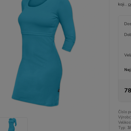
koji...
c
Dos
Dob
Vel
Nej
78
Číslo p
Výrobc
Velikos
Typ:
3