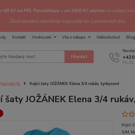
od
69 Kč od PPL Parcelshopu
a
od 1000 Kč zdarma
na výdejní míst
Zboží skladem odesíláme nejpozději do 2 pracovních dnů.
hody
Kontakt
Hodnocení
Vše o nákupu
Velkoobchod
Blog
Nevíte
Hledat
+420
Po-Čt:
Výprodej %
Kojicí šaty JOŽÁNEK Elena 3/4 rukáv, tyrkysové
cí šaty JOŽÁNEK Elena 3/4 rukáv
Kojicí 
S/M, M/