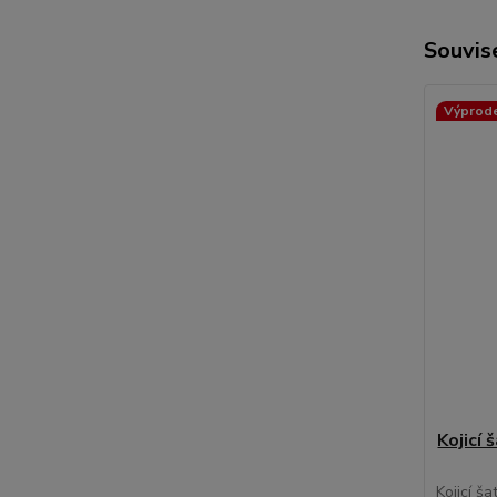
Souvise
Výprod
Kojicí 
Kojicí ša