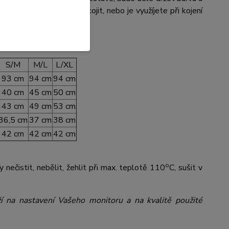
ozhodnete tak dlouho kojit, nebo je využíjete při kojení
S/M
M/L
L/XL
93 cm
94 cm
94 cm
40 cm
45 cm
50 cm
43 cm
49 cm
53 cm
36,5 cm
37 cm
38 cm
42 cm
42 cm
42 cm
o
nečistit, nebělit, žehlit při max. teplotě 110
C, sušit v
ží na nastavení Vašeho monitoru a na kvalitě použité