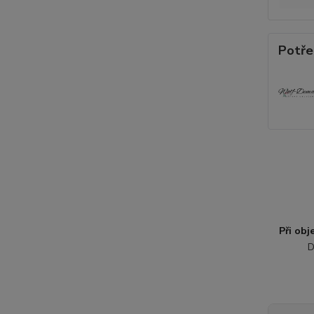
Potře
Při ob
D