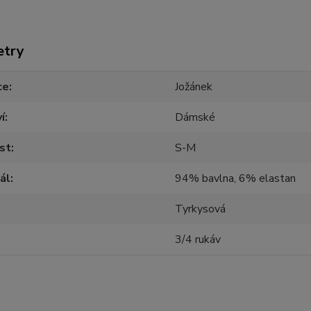
etry
ce
Jožánek
í
Dámské
st
S-M
ál
94% bavlna, 6% elastan
Tyrkysová
3/4 rukáv