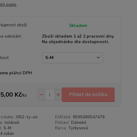
elý popis
tupnost zboží
Skladem
a odeslání
Zboží skladem 1 až 2 pracovní dny.
Na objednávku dle dostupnosti.
ikost
sme plátci DPH
5,00 Kč
Přidat do košíku
/
ks
roduktu:
J052-ty-s/s
EAN kód:
8595680547478
e:
Jožánek
Pohlaví:
Dámské
t:
S-M
Barva:
Tyrkysová
/4 rukáv