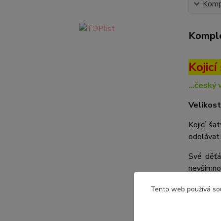
Kompl
Komple
Kojic
...český 
Velikost
Kojicí ša
odolávat. 
Své děťá
nevšimnou
Šaty mají
Tento web používá so
celého ro
Jsou ušit