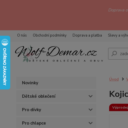
Doprava 
O nás
Obchodní podmínky
Doprava a platba
Slevy a vý
Úvod
Novinky
Koji
Dětské oblečení
Výprodej
Pro dívky
Pro chlapce