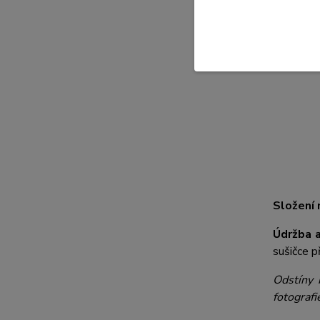
nebude Vá
dalšího d
TABULK
Složení 
Údržba a
sušičce př
Odstíny 
fotografi