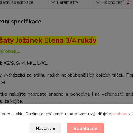
etní specifikace
Parametry
Hodnocení
0
tní specifikace
í šaty Jožánek Elena 3/4 rukáv
výrobek...
i:
XS/S, S/M, M/L, L/XL
ty vycházející ze střihu našich nejoblíbenějších kojicích triček
:-)
tko nakojíte naprosto snadno a pohodlně i na veřejnosti, ani
, že kojíte.
 univerzální střih, který se hodí pro všechny příležitosti. Jsou
ubory cookie. Dalším procházením tohoto webu vyjadřujete
souhlas
s j
ku.
Souhlasím
Nastavení
é z bavlněného úpletu s příměsí elastanu. Díky elastanu se látk