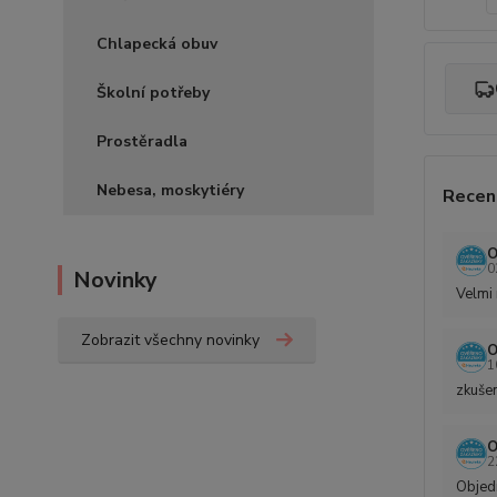
Chlapecká obuv
Školní potřeby
Prostěradla
Nebesa, moskytiéry
Recen
O
0
Novinky
Velmi 
Zobrazit všechny novinky
O
1
zkušen
O
2
Objedn