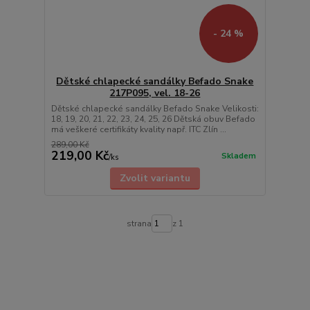
- 24 %
Dětské chlapecké sandálky Befado Snake
217P095, vel. 18-26
Dětské chlapecké sandálky Befado Snake Velikosti:
18, 19, 20, 21, 22, 23, 24, 25, 26 Dětská obuv Befado
má veškeré certifikáty kvality např. ITC Zlín ...
289,00 Kč
219,00 Kč
Skladem
/
ks
Zvolit variantu
strana
z 1