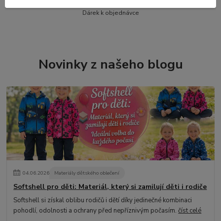
Slevový kupón na další nákup
Dárek k objednávce
Novinky z našeho blogu
04
.
06
.
2026
Materiály dětského oblečení
Softshell pro děti: Materiál, který si zamilují děti i rodiče
Softshell si získal oblibu rodičů i dětí díky jedinečné kombinaci
pohodlí, odolnosti a ochrany před nepříznivým počasím.
číst celé