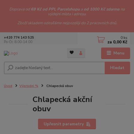
Doprava od
69 Kč od PPL Parcelshopu
a
od 1000 Kč zdarma
na
výdejní místa i adresu.
Zboží skladem odesíláme nejpozději do 2 pracovních dnů.
0
ks
+420 774 143 525
za
0,00 Kč
Po-Čt: 8.00-14.00
Menu
Hledat
Úvod
Výprodej %
Chlapecká obuv
Chlapecká akční
obuv
Upřesnit parametry