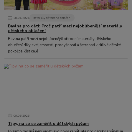
28
.
04
.
2026
Materiály dětského oblečení
Bavlna pro děti: Proč patří mezi nejoblíbenější materiály
dětského oblečení
Bavlna patří mezi nejoblíbenější přírodní materiály dětského
oblečení díky své jemnosti, prodyšnosti a šetrnosti k citlivé dětské
pokožce.
číst celé
09
.
06
.
2025
Tipy, na co se zaměřit u dětských pyžam
Pyžamo možná není vidět jako nový kabát, ale pro dětský spánek je