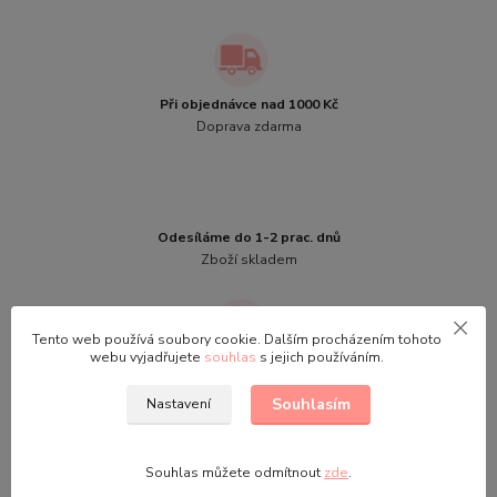
Při objednávce nad 1000 Kč
Doprava zdarma
Odesíláme do 1-2 prac. dnů
Zboží skladem
Tento web používá soubory cookie. Dalším procházením tohoto
webu vyjadřujete
souhlas
s jejich používáním.
Na výměnu máte 30 dnů
Výměna zboží
Souhlasím
Nastavení
Souhlas můžete odmítnout
zde
.