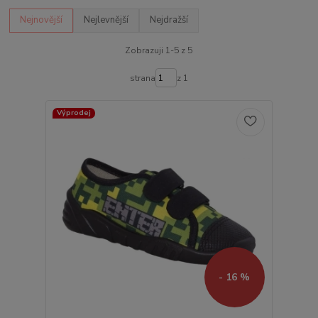
Nejnovější
Nejlevnější
Nejdražší
Zobrazuji 1-5 z 5
strana
z 1
Výprodej
- 16 %