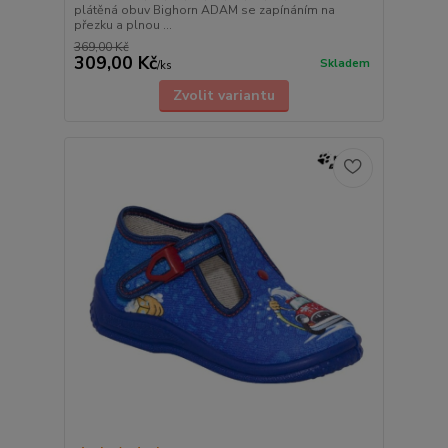
plátěná obuv Bighorn ADAM se zapínáním na
přezku a plnou ...
369,00 Kč
309,00 Kč
Skladem
/
ks
Zvolit variantu