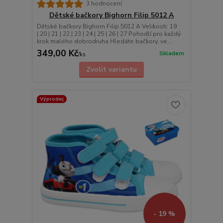
3 hodnocení
Dětské bačkory Bighorn Filip 5012 A
Dětské bačkory Bighorn Filip 5012 A Velikosti: 19
| 20 | 21 | 22 | 23 | 24 | 25 | 26 | 27 Pohodlí pro každý
krok malého dobrodruha Hledáte bačkory, ve...
349,00 Kč
Skladem
/
ks
Zvolit variantu
Výprodej
- 19 %