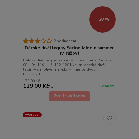
- 28 %
2 hodnocení
Dětské dívčí legíny Setino Minnie summer
sv. růžová
Dětské dívčí legíny Setino Minnie summer Velikosti:
98, 104, 110, 116, 122, 128 Kvalitní dětské dívčí
legínky s motivem myšky Minnie ve dvou
barevných...
179,00 Kč
129,00 Kč
Skladem
/
ks
Zvolit variantu
Výprodej