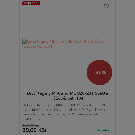
Výprodej
- 41 %
Dívčí legíny MIA and ME 920-281 Světle
růžové, vel. 104
Dětské dívčí legíny MIA and ME Velikost 98 - 128
Kvalitní dětské legínky s motivem MIA and ME s
vysokým podílem bavlny (91% bavlna + 9%
elastan), ve...
169,00 Kč
99,00 Kč
Skladem
/
ks