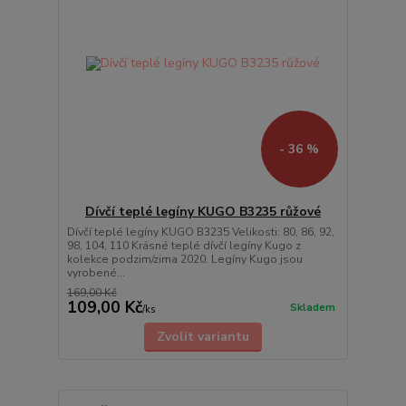
- 36 %
Dívčí teplé legíny KUGO B3235 růžové
Dívčí teplé legíny KUGO B3235 Velikosti: 80, 86, 92,
98, 104, 110 Krásné teplé dívčí legíny Kugo z
kolekce podzim/zima 2020. Legíny Kugo jsou
vyrobené...
169,00 Kč
109,00 Kč
Skladem
/
ks
Zvolit variantu