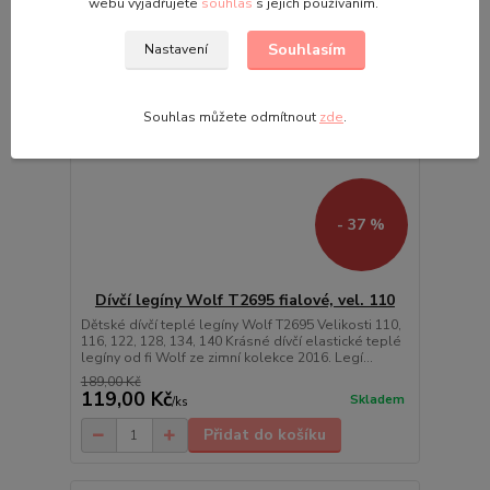
webu vyjadřujete
souhlas
s jejich používáním.
Souhlasím
Nastavení
Souhlas můžete odmítnout
zde
.
- 37 %
Dívčí legíny Wolf T2695 fialové, vel. 110
Dětské dívčí teplé legíny Wolf T2695 Velikosti 110,
116, 122, 128, 134, 140 Krásné dívčí elastické teplé
legíny od fi Wolf ze zimní kolekce 2016. Legí...
189,00 Kč
119,00 Kč
Skladem
/
ks
Přidat do košíku