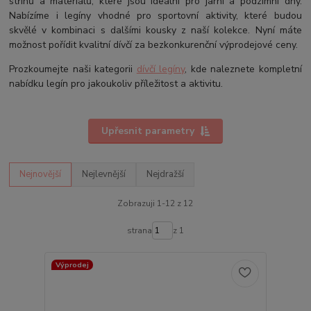
střihů a materiálů, které jsou ideální pro jarní a podzimní dny.
Nabízíme i legíny vhodné pro sportovní aktivity, které budou
skvělé v kombinaci s dalšími kousky z naší kolekce. Nyní máte
možnost pořídit kvalitní dívčí za bezkonkurenční výprodejové ceny.
Prozkoumejte naši kategorii
dívčí legíny
, kde naleznete kompletní
nabídku legín pro jakoukoliv příležitost a aktivitu.
Upřesnit parametry
Nejnovější
Nejlevnější
Nejdražší
Zobrazuji 1-12 z 12
strana
z 1
Výprodej