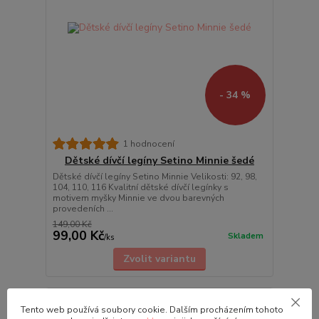
- 34 %
1 hodnocení
Dětské dívčí legíny Setino Minnie šedé
Dětské dívčí legíny Setino Minnie Velikosti: 92, 98,
104, 110, 116 Kvalitní dětské dívčí legínky s
motivem myšky Minnie ve dvou barevných
provedeních ...
149,00 Kč
99,00 Kč
Skladem
/
ks
Zvolit variantu
Výprodej
Tento web používá soubory cookie. Dalším procházením tohoto