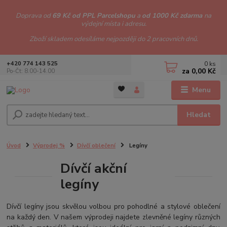
Doprava od
69 Kč od PPL Parcelshopu
a
od 1000 Kč zdarma
na
výdejní místa i adresu.
Zboží skladem odesíláme nejpozději do 2 pracovních dnů.
0
ks
+420 774 143 525
za
0,00 Kč
Po-Čt: 8.00-14.00
Menu
Hledat
Úvod
Výprodej %
Dívčí oblečení
Legíny
Dívčí akční
legíny
Dívčí legíny jsou skvělou volbou pro pohodlné a stylové oblečení
na každý den. V našem výprodeji najdete zlevněné legíny různých