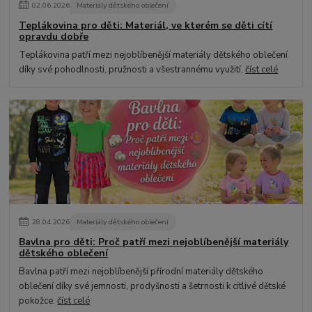
02
.
06
.
2026
Materiály dětského oblečení
Teplákovina pro děti: Materiál, ve kterém se děti cítí
opravdu dobře
Teplákovina patří mezi nejoblíbenější materiály dětského oblečení
díky své pohodlnosti, pružnosti a všestrannému využití.
číst celé
28
.
04
.
2026
Materiály dětského oblečení
Bavlna pro děti: Proč patří mezi nejoblíbenější materiály
dětského oblečení
Bavlna patří mezi nejoblíbenější přírodní materiály dětského
oblečení díky své jemnosti, prodyšnosti a šetrnosti k citlivé dětské
pokožce.
číst celé