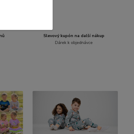
nů
Slevový kupón na další nákup
Dárek k objednávce