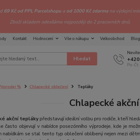
od
69 Kč od PPL Parcelshopu
a
od 1000 Kč zdarma
na výdejní míst
Zboží skladem odesíláme nejpozději do 2 pracovních dnů.
hody
Kontakt
Hodnocení
Vše o nákupu
Velkoobchod
Blog
Nevíte
Hledat
+420
Po-Čt:
Výprodej %
Chlapecké oblečení
Tepláky
Chlapecké akční
é akční tepláky
představují ideální volbu pro rodiče, kteří hle
se často objevují v nabídce posezónního výprodeje, kde je mož
nabídkám se stal tento typ oblečení oblíbený nejen mezi dětmi, a