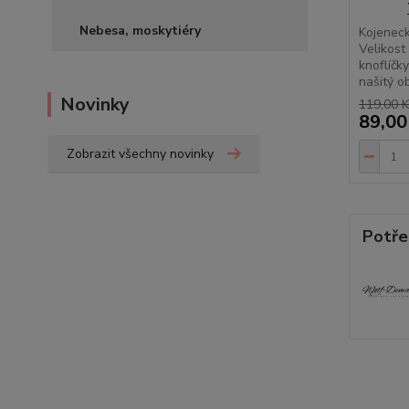
Nebesa, moskytiéry
Kojeneck
Velikost
knoflíčk
našitý ob
Novinky
119,00 K
89,00
Zobrazit všechny novinky
Potře