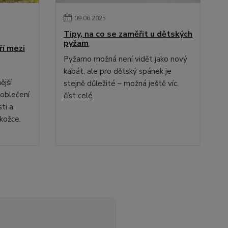
09
.
06
.
2025
Tipy, na co se zaměřit u dětských
pyžam
ří mezi
Pyžamo možná není vidět jako nový
kabát, ale pro dětský spánek je
ější
stejně důležité – možná ještě víc.
 oblečení
číst celé
ti a
okožce.