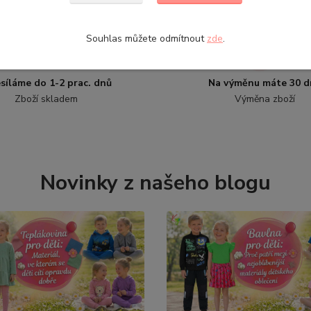
Souhlas můžete odmítnout
zde
.
síláme do 1-2 prac. dnů
Na výměnu máte 30 d
Zboží skladem
Výměna zboží
Novinky z našeho blogu