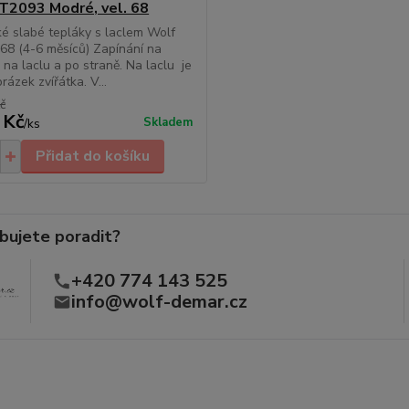
T2093 Modré, vel. 68
é slabé tepláky s laclem Wolf
 68 (4-6 měsíců) Zapínání na
y na laclu a po straně. Na laclu je
rázek zvířátka. V...
č
 Kč
Skladem
/
ks
Přidat do košíku
bujete poradit?
+420 774 143 525
info@wolf-demar.cz