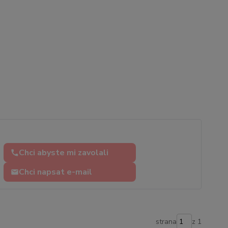
Chci abyste mi zavolali
Chci napsat e-mail
strana
z 1