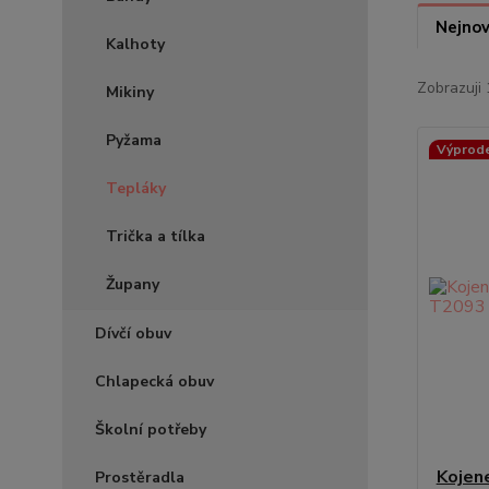
Nejnov
Kalhoty
Zobrazuji 
Mikiny
Pyžama
Výprod
Tepláky
Trička a tílka
Župany
Dívčí obuv
Chlapecká obuv
Školní potřeby
Kojen
Prostěradla