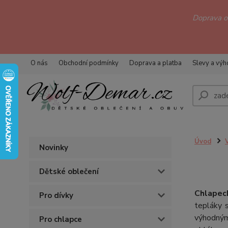
Doprava 
O nás
Obchodní podmínky
Doprava a platba
Slevy a vý
Úvod
Novinky
Dětské oblečení
Chlapeck
Pro dívky
tepláky 
výhodným 
Pro chlapce