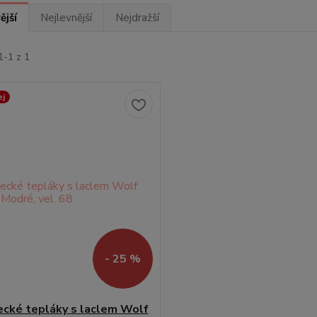
ější
Nejlevnější
Nejdražší
1-1 z 1
ej
- 25 %
ecké tepláky s laclem Wolf