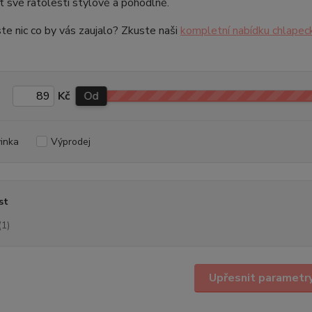
 své ratolesti stylově a pohodlně.
ste nic co by vás zaujalo? Zkuste naši
kompletní nabídku chlapec
Kč
Od
inka
Výprodej
st
(1)
Upřesnit parametr