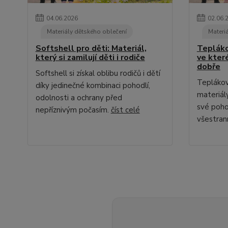
04
.
06
.
2026
02
.
06
.
Materiály dětského oblečení
Materi
Softshell pro děti: Materiál,
Teplákov
který si zamilují děti i rodiče
ve kter
dobře
Softshell si získal oblibu rodičů i dětí
Teplákovi
díky jedinečné kombinaci pohodlí,
materiál
odolnosti a ochrany před
své poho
nepříznivým počasím.
číst celé
všestran