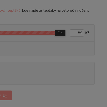
kých tepláků
, kde najdete tepláky na celoroční nošení.
Do
Kč
y