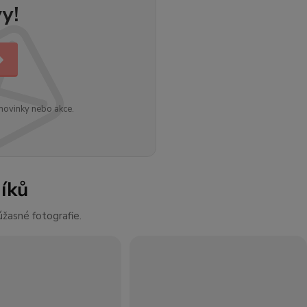
y!
novinky nebo akce.
íků
žasné fotografie.