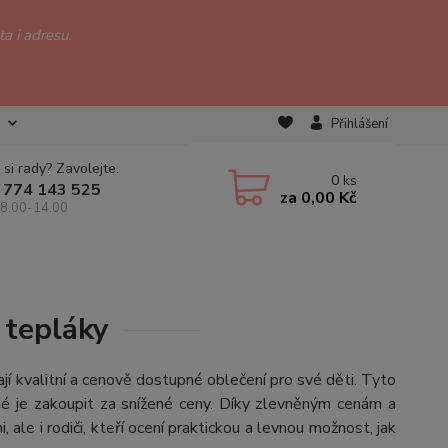
a i adresu.
Přihlášení
 si rady? Zavolejte.
0
ks
 774 143 525
za
0,00 Kč
 8.00-14.00
 tepláky
dají kvalitní a cenově dostupné oblečení pro své děti. Tyto
né je zakoupit za snížené ceny. Díky zlevněným cenám a
le i rodiči, kteří ocení praktickou a levnou možnost, jak