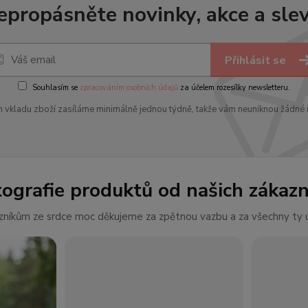
epropásněte novinky, akce a slev
Přihlásit se
Souhlasím se
zpracováním osobních údajů
za účelem rozesílky newsletteru.
 vkladu zboží zasíláme minimálně jednou týdně, takže vám neuniknou žádné 
tografie produktů od našich zákazn
níkům ze srdce moc děkujeme za zpětnou vazbu a za všechny ty ú