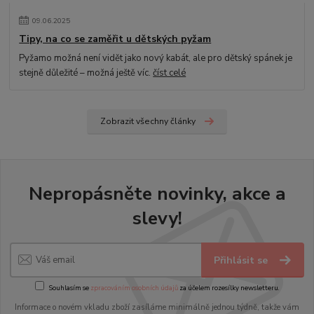
09
.
06
.
2025
Tipy, na co se zaměřit u dětských pyžam
Pyžamo možná není vidět jako nový kabát, ale pro dětský spánek je
stejně důležité – možná ještě víc.
číst celé
Zobrazit všechny články
Nepropásněte novinky, akce a
slevy!
Přihlásit se
Souhlasím se
zpracováním osobních údajů
za účelem rozesílky newsletteru.
Informace o novém vkladu zboží zasíláme minimálně jednou týdně, takže vám