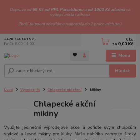
Doprava od
69 Kč od PPL Parcelshopu
a
od 1000 Kč zdarma
na
výdejní místa i adresu.
Zboží skladem odesíláme nejpozději do 2 pracovních dnů.
0
ks
+420 774 143 525
za
0,00 Kč
Po-Čt: 8.00-14.00
Menu
Hledat
Úvod
Výprodej %
Chlapecké oblečení
Mikiny
Chlapecké akční
mikiny
Využijte jedinečné výprodejové akce a pořiďte svým chlapcům
stylové a levné mikiny pro kluky! Naše nabídka zahrnuje široký