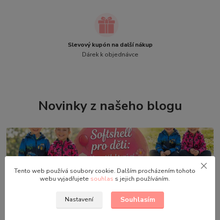
Slevový kupón na další nákup
Dárek k objednávce
Novinky z našeho blogu
Tento web používá soubory cookie. Dalším procházením tohoto
webu vyjadřujete
souhlas
s jejich používáním.
Souhlasím
Nastavení
04
.
06
.
2026
Materiály dětského oblečení