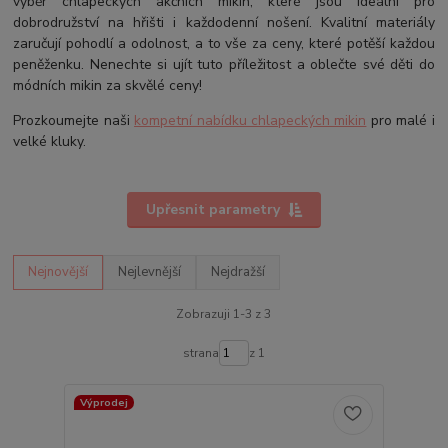
výběr chlapeckých akčních mikin, které jsou ideální pro
dobrodružství na hřišti i každodenní nošení. Kvalitní materiály
zaručují pohodlí a odolnost, a to vše za ceny, které potěší každou
peněženku. Nenechte si ujít tuto příležitost a oblečte své děti do
módních mikin za skvělé ceny!
Prozkoumejte naši
kompetní nabídku chlapeckých mikin
pro malé i
velké kluky.
Upřesnit parametry
Nejnovější
Nejlevnější
Nejdražší
Zobrazuji 1-3 z 3
strana
z 1
Výprodej