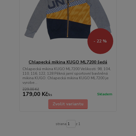
- 22 %
Chlapecká mikina KUGO ML7200 šedá
Chlapecká mikina KUGO ML7200 Velikosti: 98, 104,
110, 116, 122, 128 Pěkná jarní sportovní bavlněná
mikina KUGO. Chlapecká mikina KUGO ML7200 je
vyrobe...
229,00 Kč
179,00 Kč
Skladem
/
ks
Zvolit variantu
strana
z 1