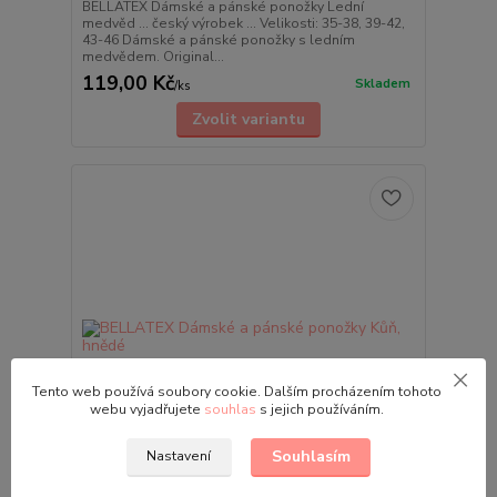
BELLATEX Dámské a pánské ponožky Lední
medvěd ... český výrobek ... Velikosti: 35-38, 39-42,
43-46 Dámské a pánské ponožky s ledním
medvědem. Original...
119,00 Kč
Skladem
/
ks
Zvolit variantu
Tento web používá soubory cookie. Dalším procházením tohoto
webu vyjadřujete
souhlas
s jejich používáním.
Souhlasím
Nastavení