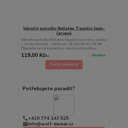
Vánoční ponožky Bellatex Trpaslíci šedo-
červené
Vánoční ponožky Bellatex Trpaslíci pro celou rodinu
... český výrobek ... Velikosti: 35-38 | 39-42 | 43-46
Připravte se na kouzelnou vánoční atmosféru...
119,00 Kč
Skladem
/
ks
Zvolit variantu
Potřebujete poradit?
+420 774 143 525
info@wolf-demar.cz