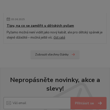
09
.
06
.
2025
Tipy, na co se zaměřit u dětských pyžam
Pyžamo možná není vidět jako nový kabát, ale pro dětský spánek je
stejně důležité – možná ještě víc.
číst celé
Zobrazit všechny články
Nepropásněte novinky, akce a
slevy!
Přihlásit se