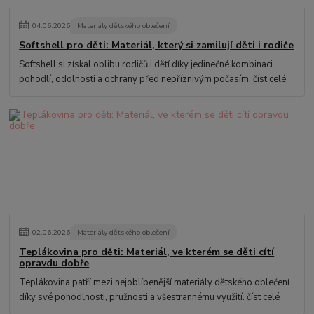
04
.
06
.
2026
Materiály dětského oblečení
Softshell pro děti: Materiál, který si zamilují děti i rodiče
Softshell si získal oblibu rodičů i dětí díky jedinečné kombinaci
pohodlí, odolnosti a ochrany před nepříznivým počasím.
číst celé
02
.
06
.
2026
Materiály dětského oblečení
Teplákovina pro děti: Materiál, ve kterém se děti cítí
opravdu dobře
Teplákovina patří mezi nejoblíbenější materiály dětského oblečení
díky své pohodlnosti, pružnosti a všestrannému využití.
číst celé