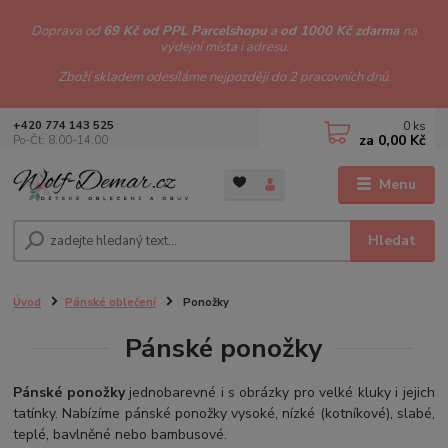
Doprava od
69 Kč od PPL Parcelshopu
a
od 1000 Kč zdarma
na
výdejní místa i adresu.
Zboží skladem odesíláme nejpozději do 2 pracovních dnů.
0
ks
+420 774 143 525
za
0,00 Kč
Po-Čt: 8.00-14.00
Menu
Hledat
Úvod
Pánské oblečení
Ponožky
Pánské ponožky
Pánské ponožky
jednobarevné i s obrázky pro velké kluky i jejich
tatínky. Nabízíme pánské ponožky vysoké, nízké (kotníkové), slabé,
teplé, bavlněné nebo bambusové.