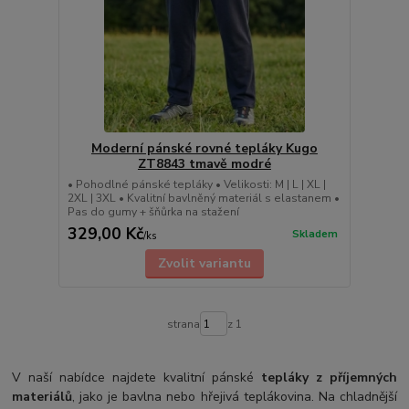
Moderní pánské rovné tepláky Kugo
ZT8843 tmavě modré
• Pohodlné pánské tepláky • Velikosti: M | L | XL |
2XL | 3XL • Kvalitní bavlněný materiál s elastanem •
Pas do gumy + šňůrka na stažení
329,00 Kč
Skladem
/
ks
Zvolit variantu
strana
z 1
V naší nabídce najdete kvalitní pánské
tepláky z příjemných
materiálů
, jako je bavlna nebo hřejivá teplákovina. Na chladnější