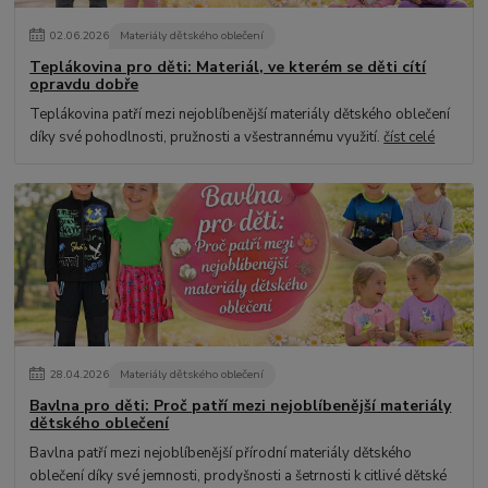
02
.
06
.
2026
Materiály dětského oblečení
Teplákovina pro děti: Materiál, ve kterém se děti cítí
opravdu dobře
Teplákovina patří mezi nejoblíbenější materiály dětského oblečení
díky své pohodlnosti, pružnosti a všestrannému využití.
číst celé
28
.
04
.
2026
Materiály dětského oblečení
Bavlna pro děti: Proč patří mezi nejoblíbenější materiály
dětského oblečení
Bavlna patří mezi nejoblíbenější přírodní materiály dětského
oblečení díky své jemnosti, prodyšnosti a šetrnosti k citlivé dětské