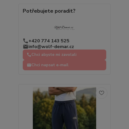
Potřebujete poradit?
+420 774 143 525
info@wolf-demar.cz
Chci abyste mi zavolali
Chci napsat e-mail