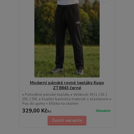
Moderní pánské rovné tepláky Kugo
ZT8843 černé
• Pohodlné pánské tepláky • Velikosti: M | L | XL |
2XL | 3XL • Kvalitní bavlněný materiál s elastanem •
Pas do gumy + šňůrka na stažení
329,00 Kč
Skladem
/
ks
Zvolit variantu