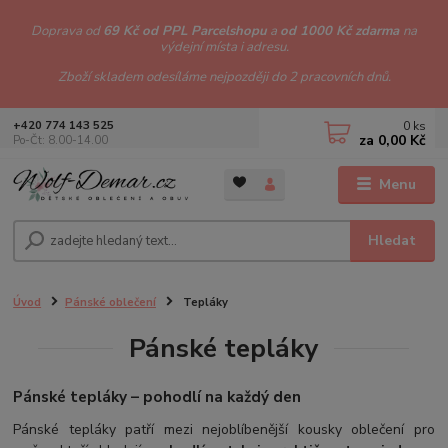
Doprava od
69 Kč od PPL Parcelshopu
a
od 1000 Kč zdarma
na
výdejní místa i adresu.
Zboží skladem odesíláme nejpozději do 2 pracovních dnů.
0
ks
+420 774 143 525
za
0,00 Kč
Po-Čt: 8.00-14.00
Menu
Hledat
Úvod
Pánské oblečení
Tepláky
Pánské tepláky
Pánské tepláky – pohodlí na každý den
Pánské tepláky patří mezi nejoblíbenější kousky oblečení pro