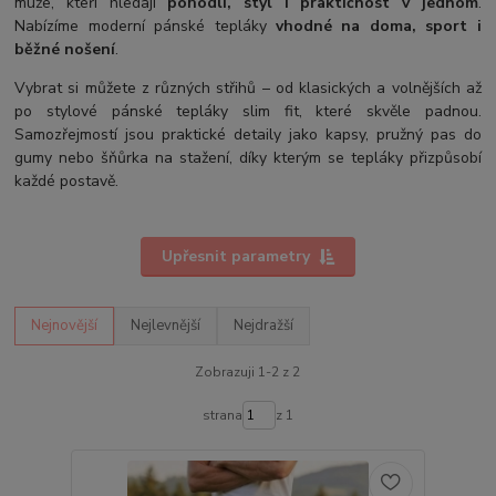
muže, kteří hledají
pohodlí, styl i praktičnost v jednom
.
Nabízíme moderní pánské tepláky
vhodné na doma, sport i
běžné nošení
.
Vybrat si můžete z různých střihů – od klasických a volnějších až
po stylové pánské tepláky slim fit, které skvěle padnou.
Samozřejmostí jsou praktické detaily jako kapsy, pružný pas do
gumy nebo šňůrka na stažení, díky kterým se tepláky přizpůsobí
každé postavě.
Upřesnit parametry
Nejnovější
Nejlevnější
Nejdražší
Zobrazuji 1-2 z 2
strana
z 1