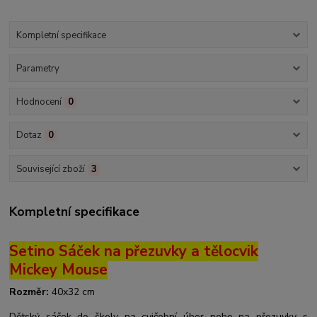
Kompletní specifikace
Parametry
Hodnocení
0
Dotaz
0
Související zboží
3
Kompletní specifikace
Setino Sáček na přezuvky a tělocvik
Mickey Mouse
Rozměr:
40x32 cm
Dětský sáček do školy na cvičební úbor nebo na přezuvky s