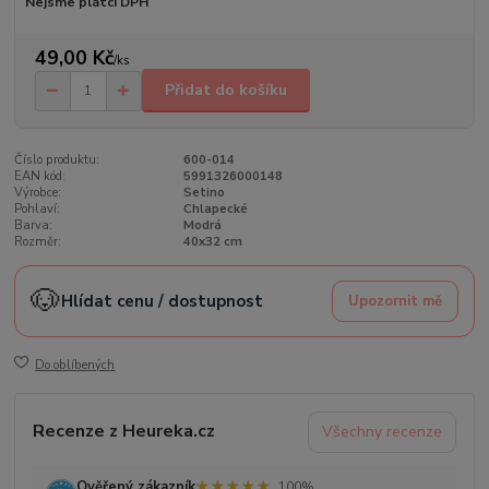
Nejsme plátci DPH
49,00 Kč
/
ks
Přidat do košíku
Číslo produktu:
600-014
EAN kód:
5991326000148
Výrobce:
Setino
Pohlaví:
Chlapecké
Barva:
Modrá
Rozměr:
40x32 cm
🐶
Hlídat cenu / dostupnost
Upozornit mě
Do oblíbených
Recenze z Heureka.cz
Všechny recenze
★★★★★
★★★★★
Ověřený zákazník
100%