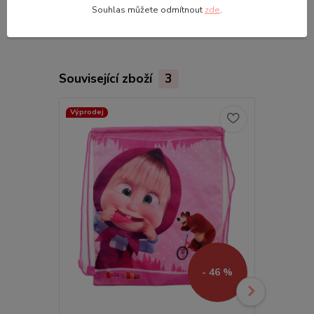
Souhlas můžete odmítnout
zde
.
Související zboží
3
Výprodej
Výprodej
- 46 %