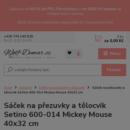
Doprava od
69 Kč od PPL Parcelshopu
a
od 1000 Kč zdarma
na
výdejní místa i adresu.
Zboží skladem odesíláme nejpozději do 2 pracovních dnů.
0
ks
+420 774 143 525
za
0,00 Kč
Po-Čt: 8.00-14.00
Menu
Hledat
Úvod
Ostatní
Sáčky na přezůvky a tělocvik
Sáček na přezuvky a
tělocvik Setino 600-014 Mickey Mouse 40x32 cm
Sáček na přezuvky a tělocvik
Setino 600-014 Mickey Mouse
40x32 cm