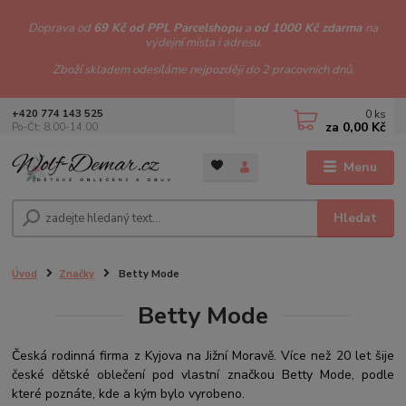
Doprava od
69 Kč od PPL Parcelshopu
a
od 1000 Kč zdarma
na
výdejní místa i adresu.
Zboží skladem odesíláme nejpozději do 2 pracovních dnů.
0
ks
+420 774 143 525
za
0,00 Kč
Po-Čt: 8.00-14.00
Menu
Hledat
Úvod
Značky
Betty Mode
Betty Mode
Česká rodinná firma z Kyjova na Jižní Moravě. Více než 20 let šije
české dětské oblečení pod vlastní značkou Betty Mode, podle
které poznáte, kde a kým bylo vyrobeno.