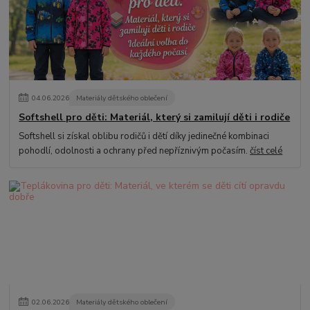
04
.
06
.
2026
Materiály dětského oblečení
Softshell pro děti: Materiál, který si zamilují děti i rodiče
Softshell si získal oblibu rodičů i dětí díky jedinečné kombinaci
pohodlí, odolnosti a ochrany před nepříznivým počasím.
číst celé
02
.
06
.
2026
Materiály dětského oblečení