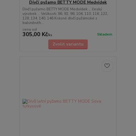
Dívčí pyžamo BETTY MODE Medvídek
Dívčí pyžamo BETTY MODE Medvídek ... český
výrobek ... Velikosti: 86, 92, 98, 104, 110, 116, 122,
128, 134, 140, 146 Krásné dívčí pyžámské z
balvněnéh...
cena od
305,00 Kč
Skladem
/
ks
Zvolit variantu