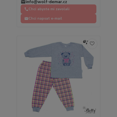
info@wolf-demar.cz
Chci abyste mi zavolali
Chci napsat e-mail