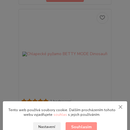
1 hodnocení
Chlapecké pyžamo BETTY MODE Dinosauři
Tento web používá soubory cookie. Dalším procházením tohoto
Chlapecké pyžamo BETTY MODE Dinosauři ... český
webu vyjadřujete
souhlas
s jejich používáním.
výrobek ... Velikosti: 86, 92, 98, 104, 110, 116, 122,
128 Krásné chlapecké pyžámské z balvněného
Souhlasím
Nastavení
úple...