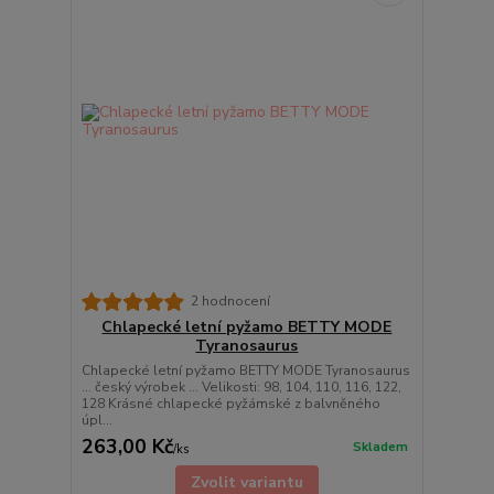
2 hodnocení
Chlapecké letní pyžamo BETTY MODE
Tyranosaurus
Chlapecké letní pyžamo BETTY MODE Tyranosaurus
... český výrobek ... Velikosti: 98, 104, 110, 116, 122,
128 Krásné chlapecké pyžámské z balvněného
úpl...
263,00 Kč
Skladem
/
ks
Zvolit variantu