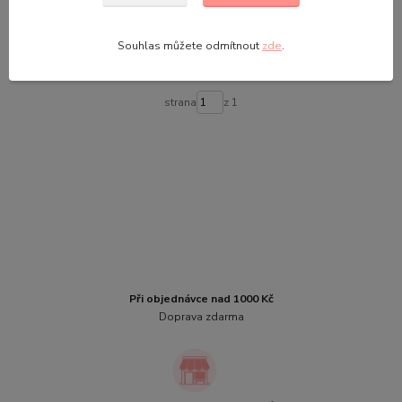
419,00 Kč
Skladem
/
ks
Zvolit variantu
Souhlas můžete odmítnout
zde
.
strana
z 1
Při objednávce nad 1000 Kč
Doprava zdarma