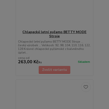
Chlapecké letní pyžamo BETTY MODE
Stroje
Chlapecké letní pyžamo BETTY MODE Stroje ...
český výrobek ... Velikosti: 92, 98, 104, 110, 116, 122,
128 Krásné chlapecké pyžámské z balvněného
úplet...
cena od
263,00 Kč
Skladem
/
ks
Zvolit variantu