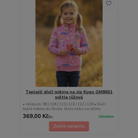
Teplejší dívčí mikina na zip Kugo GM8661
světle růžová
• Velikosti: 98 | 104 | 110 | 116 | 122 | 128 • Dívčí
teplá mikina do školky, školy nebo na výlety
369,00 Kč
Skladem
/
ks
Zvolit variantu