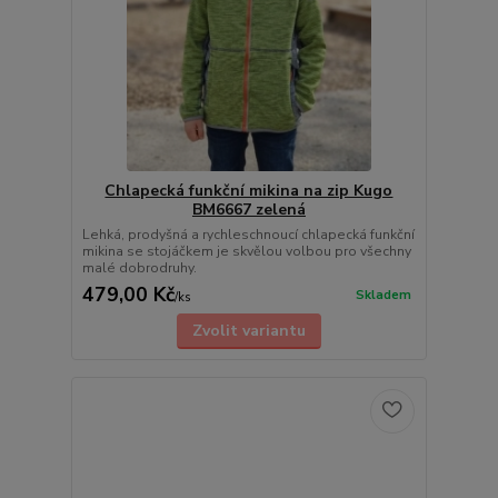
Chlapecká funkční mikina na zip Kugo
BM6667 zelená
Lehká, prodyšná a rychleschnoucí chlapecká funkční
mikina se stojáčkem je skvělou volbou pro všechny
malé dobrodruhy.
479,00 Kč
Skladem
/
ks
Zvolit variantu