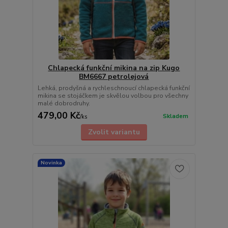
Chlapecká funkční mikina na zip Kugo
BM6667 petrolejová
Lehká, prodyšná a rychleschnoucí chlapecká funkční
mikina se stojáčkem je skvělou volbou pro všechny
malé dobrodruhy.
479,00 Kč
Skladem
/
ks
Zvolit variantu
Novinka