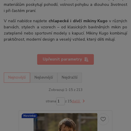
materiálům poskytují pohodlí, volnost pohybu a dlouhou životnost
i při častém praní.
V naší nabídce najdete
chlapecké i dívčí mikiny Kugo
v různých
barvách, stylech a vzorech – od klasických bavlněných mikin po
zateplené nebo sportovní modely s kapucí. Mikiny Kugo kombinují
praktičnost, moderní design a veselý vzhled, který děti milují.
Upřesnit parametry
Nejnovější
Nejlevnější
Nejdražší
Zobrazuji 1-15 z 213
strana
z 15
další
Novinka