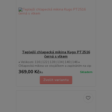
Teplejší chlapecká mikina Kugo PT2516
černá s vlkem
• Velikosti: 116 | 122 | 128 | 134 | 140 | 146 •
Chlapecká mikina se stojáčkem a zapínáním na zip
369,00 Kč
Skladem
/
ks
Zvolit variantu