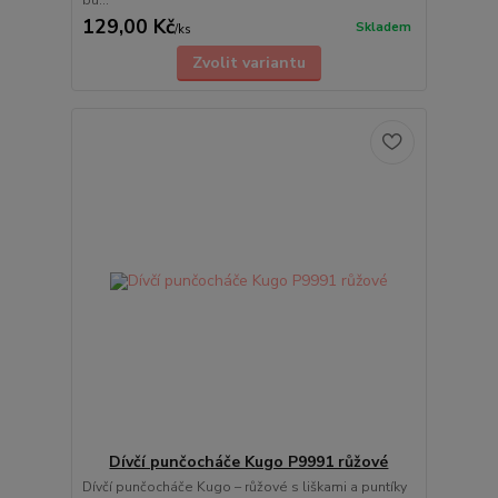
129,00 Kč
Skladem
/
ks
Zvolit variantu
Dívčí punčocháče Kugo P9991 růžové
Dívčí punčocháče Kugo – růžové s liškami a puntíky