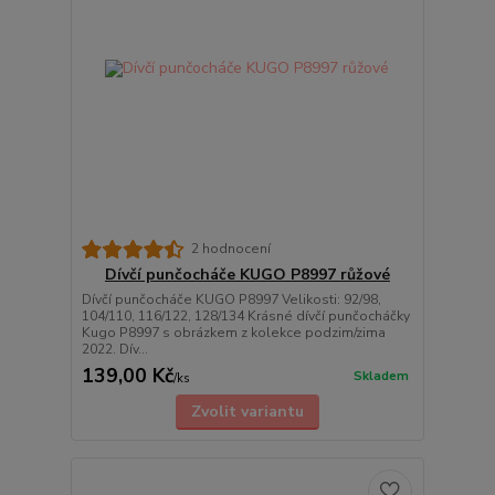
2 hodnocení
Dívčí punčocháče KUGO P8997 růžové
Dívčí punčocháče KUGO P8997 Velikosti: 92/98,
104/110, 116/122, 128/134 Krásné dívčí punčocháčky
Kugo P8997 s obrázkem z kolekce podzim/zima
2022. Dív...
139,00 Kč
Skladem
/
ks
Zvolit variantu