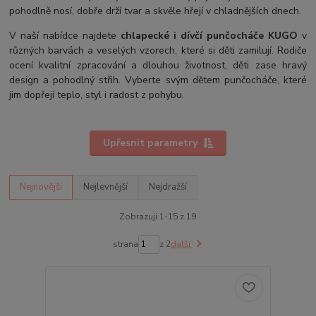
pohodlně nosí, dobře drží tvar a skvěle hřejí v chladnějších dnech.
V naší nabídce najdete
chlapecké i dívčí punčocháče KUGO
v
různých barvách a veselých vzorech, které si děti zamilují. Rodiče
ocení kvalitní zpracování a dlouhou životnost, děti zase hravý
design a pohodlný střih. Vyberte svým dětem punčocháče, které
jim dopřejí teplo, styl i radost z pohybu.
Upřesnit parametry
Nejnovější
Nejlevnější
Nejdražší
Zobrazuji 1-15 z 19
strana
z 2
další