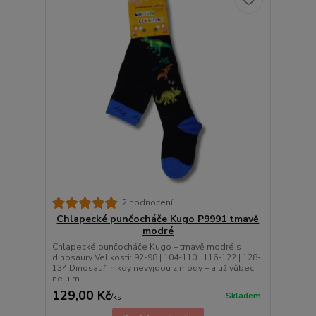
2 hodnocení
Chlapecké punčocháče Kugo P9991 tmavě
modré
Chlapecké punčocháče Kugo – tmavě modré s
dinosaury Velikosti: 92-98 | 104-110 | 116-122 | 128-
134 Dinosauři nikdy nevyjdou z módy – a už vůbec
ne u m...
129,00 Kč
Skladem
/
ks