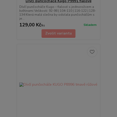
Dívčí punčocháče Kugo P9991 fialové
Dívčí punčocháče Kugo – fialové s jednorožcem a
květinami Velikosti: 92-98 | 104-110 | 116-122 | 128-
134 Která malá slečna by odolala punčocháčům s
je...
129,00 Kč
Skladem
/
ks
Zvolit variantu