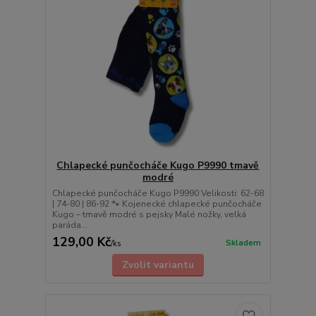
Chlapecké punčocháče Kugo P9990 tmavě
modré
Chlapecké punčocháče Kugo P9990 Velikosti: 62-68
| 74-80 | 86-92 🐾 Kojenecké chlapecké punčocháče
Kugo – tmavě modré s pejsky Malé nožky, velká
paráda...
129,00 Kč
Skladem
/
ks
Zvolit variantu