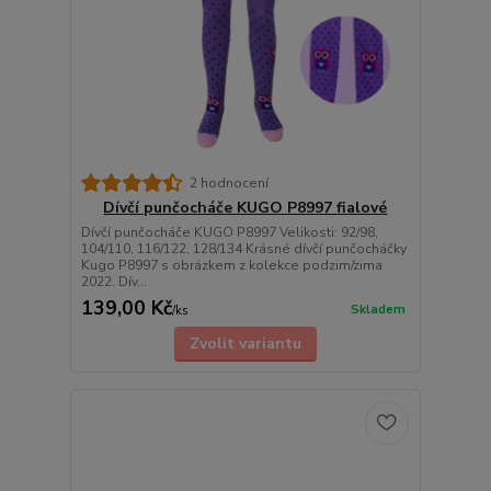
2 hodnocení
Dívčí punčocháče KUGO P8997 fialové
Dívčí punčocháče KUGO P8997 Velikosti: 92/98,
104/110, 116/122, 128/134 Krásné dívčí punčocháčky
Kugo P8997 s obrázkem z kolekce podzim/zima
2022. Dív...
139,00 Kč
Skladem
/
ks
Zvolit variantu