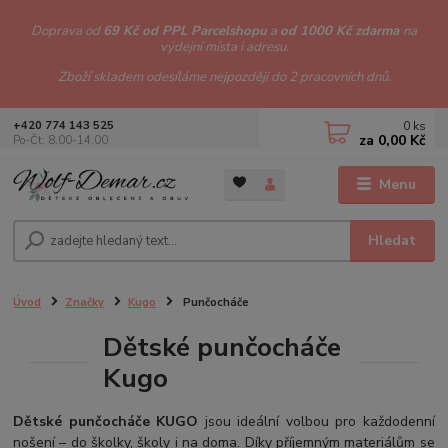
Doprava od
69 Kč od PPL Parcelshopu
a
od 1000 Kč zdarma
na
výdejní místa i adresu.
Zboží skladem odesíláme nejpozději do 2 pracovních dnů.
0
ks
+420 774 143 525
za
0,00 Kč
Po-Čt: 8.00-14.00
Menu
Hledat
Úvod
Značky
Kugo
Punčocháče
Dětské punčocháče
Kugo
Dětské punčocháče KUGO
jsou ideální volbou pro každodenní
nošení – do školky, školy i na doma. Díky příjemným materiálům se