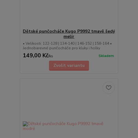
Dětské punčocháče Kugo P9992 tmavě šedý
melír
• Velikosti: 122-128 | 134-140 | 146-152 | 158-164 •
Jednobarevné punčocháče pro kluky i holky
149,00 Kč
Skladem
/
ks
Zvolit variantu