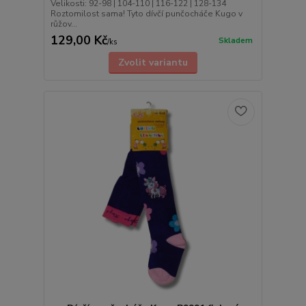
Velikosti: 92-98 | 104-110 | 116-122 | 128-134
Roztomilost sama! Tyto dívčí punčocháče Kugo v
růžov...
129,00 Kč
Skladem
/
ks
Zvolit variantu