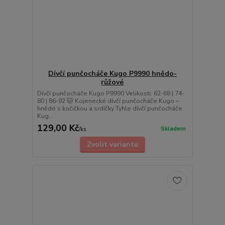
Dívčí punčocháče Kugo P9990 hnědo-
růžové
Dívčí punčocháče Kugo P9990 Velikosti: 62-68 | 74-
80 | 86-92 🐱 Kojenecké dívčí punčocháče Kugo –
hnědé s kočičkou a srdíčky Tyhle dívčí punčocháče
Kug...
129,00 Kč
Skladem
/
ks
Zvolit variantu