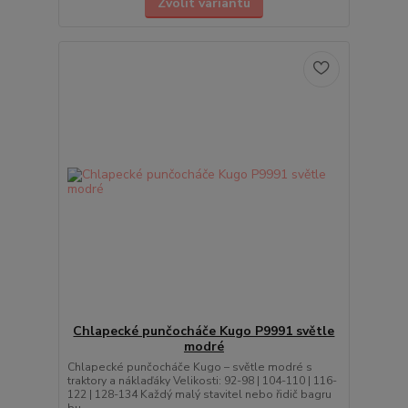
Zvolit variantu
Chlapecké punčocháče Kugo P9991 světle
modré
Chlapecké punčocháče Kugo – světle modré s
traktory a náklaďáky Velikosti: 92-98 | 104-110 | 116-
122 | 128-134 Každý malý stavitel nebo řidič bagru
bu...