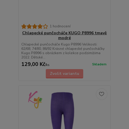
1 hodnocení
Chlapecké punčocháče KUGO P8996 tmavě
modré
Chlapecké punčocháče Kugo P8996 Velikosti:
62/68, 74/80, 86/92 Krásné chlapecké punčocháčky
Kugo P8996 s obrázkem z kolekce podzim/zima
2022. Dětské...
129,00 Kč
Skladem
/
ks
Zvolit variantu