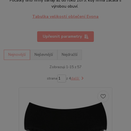
Počátky této firmy sahají až do roku 1879, kdy firma začala s
výrobou obuví.
Tabulka velikostí oblečení Evona
Upřesnit parametry
Nejnovější
Nejlevnější
Nejdražší
Zobrazuji 1-15 z 57
strana
z 4
další