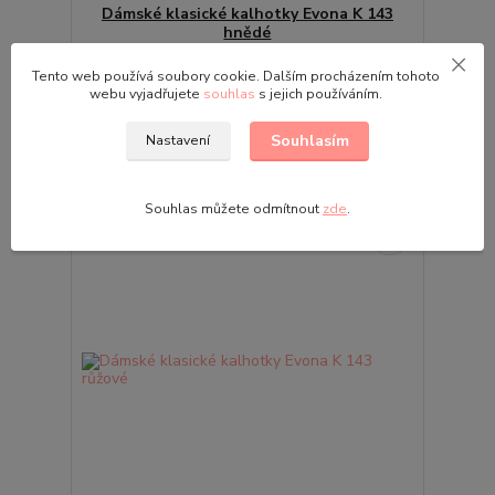
Dámské klasické kalhotky Evona K 143
hnědé
Dámské klasické kalhotky Evona K 143 ... český
výrobek ... Velikosti: M, L, XL, XXL Dámské kalhotky
Tento web používá soubory cookie. Dalším procházením tohoto
klasického střihu s krajkovými detaily. Kalhotky ...
webu vyjadřujete
souhlas
s jejich používáním.
109,00 Kč
Skladem
/
ks
Souhlasím
Nastavení
Zvolit variantu
Souhlas můžete odmítnout
zde
.