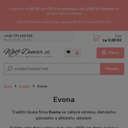
Doprava od
69 Kč od PPL Parcelshopu
a
od 1000 Kč zdarma
na
výdejní místa i adresu.
Zboží skladem odesíláme nejpozději do 2 pracovních dnů.
0
ks
+420 774 143 525
za
0,00 Kč
Po-Čt: 8.00-14.00
Menu
Hledat
Úvod
Značky
Evona
Evona
Tradiční česká firma
Evona
se zabývá výrobou dámského,
pánského a dětského oblečení.