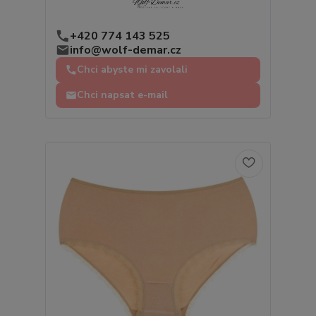
+420 774 143 525
info@wolf-demar.cz
Chci abyste mi zavolali
Chci napsat e-mail