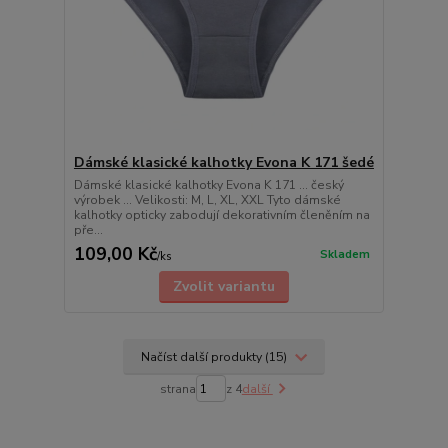
Dámské klasické kalhotky Evona K 171 šedé
Dámské klasické kalhotky Evona K 171 ... český
výrobek ... Velikosti: M, L, XL, XXL Tyto dámské
kalhotky opticky zabodují dekorativním členěním na
pře...
109,00 Kč
Skladem
/
ks
Zvolit variantu
Načíst další produkty (15)
strana
z 4
další