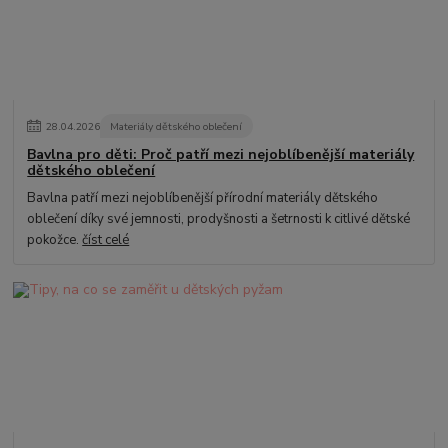
28
.
04
.
2026
Materiály dětského oblečení
Bavlna pro děti: Proč patří mezi nejoblíbenější materiály
dětského oblečení
Bavlna patří mezi nejoblíbenější přírodní materiály dětského
oblečení díky své jemnosti, prodyšnosti a šetrnosti k citlivé dětské
pokožce.
číst celé