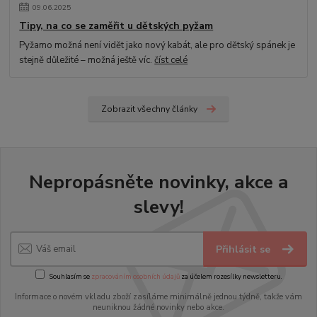
09
.
06
.
2025
Tipy, na co se zaměřit u dětských pyžam
Pyžamo možná není vidět jako nový kabát, ale pro dětský spánek je
stejně důležité – možná ještě víc.
číst celé
Zobrazit všechny články
Nepropásněte novinky, akce a
slevy!
Přihlásit se
Souhlasím se
zpracováním osobních údajů
za účelem rozesílky newsletteru.
Informace o novém vkladu zboží zasíláme minimálně jednou týdně, takže vám
neuniknou žádné novinky nebo akce.