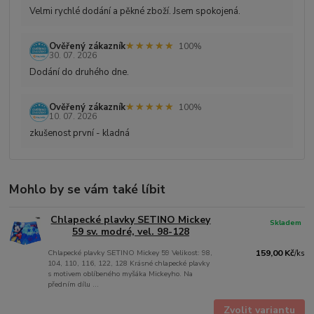
Velmi rychlé dodání a pěkné zboží. Jsem spokojená.
★★★★★
★★★★★
Ověřený zákazník
100%
30. 07. 2026
Dodání do druhého dne.
★★★★★
★★★★★
Ověřený zákazník
100%
10. 07. 2026
zkušenost první - kladná
Mohlo by se vám také líbit
Chlapecké plavky SETINO Mickey
Skladem
59 sv. modré, vel. 98-128
Chlapecké plavky SETINO Mickey 59 Velikost: 98,
159,00 Kč
/
ks
104, 110, 116, 122, 128 Krásné chlapecké plavky
s motivem oblíbeného myšáka Mickeyho. Na
předním dílu ...
Zvolit variantu