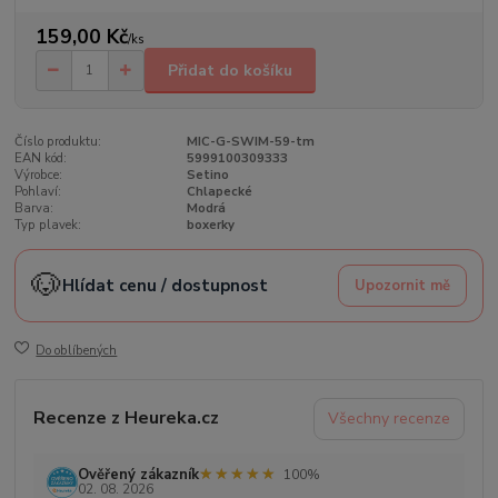
159,00 Kč
/
ks
Přidat do košíku
Číslo produktu:
MIC-G-SWIM-59-tm
EAN kód:
5999100309333
Výrobce:
Setino
Pohlaví:
Chlapecké
Barva:
Modrá
Typ plavek:
boxerky
🐶
Hlídat cenu / dostupnost
Upozornit mě
Do oblíbených
Recenze z Heureka.cz
Všechny recenze
★★★★★
★★★★★
Ověřený zákazník
100%
02. 08. 2026