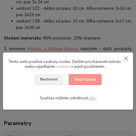
cm, pas 2x 24 cm
velikost 122 - délka od pasu 20 cm, šířka nohavice 2x16 cm,
pas 2x25 cm
velikost 128 - délka od pasu 20 cm, šířka nohavice 2x17 cm,
pas 2x26 cm
Složení materiálu:
80% polyester, 20% elastane
S motivem
Mickey a Minnie Mous
e
nabízíme i další produkty,
které se budou líbit vám i vašim dětem.
Tento web používá soubory cookie. Dalším procházením tohoto
Údržba a praní:
Prát v pračce při maximální teplotě vody do
webu vyjadřujete
souhlas
s jejich používáním.
30oC, snížené mechanické činnosti a omezené ždímání, nežehlit,
nebělit, chemicky nečistit, nesušit v sušičce.
Souhlasím
Nastavení
Odstíny barev u fotografií nemusí zcela odpovídat skutečnosti.
Záleží na nastavení Vašeho monitoru a na kvalitě použité fotografie.
Souhlas můžete odmítnout
zde
.
Parametry