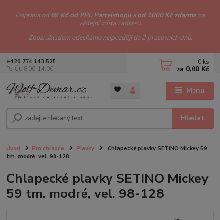
Doprava od
69 Kč od PPL Parcelshopu
a
od 1000 Kč zdarma
na
výdejní místa i adresu.
Zboží skladem odesíláme nejpozději do 2 pracovních dnů.
0
ks
+420 774 143 525
za
0,00 Kč
Po-Čt: 8.00-14.00
Menu
Hledat
Úvod
Pro chlapce
Plavky
Chlapecké plavky SETINO Mickey 59
tm. modré, vel. 98-128
Chlapecké plavky SETINO Mickey
59 tm. modré, vel. 98-128