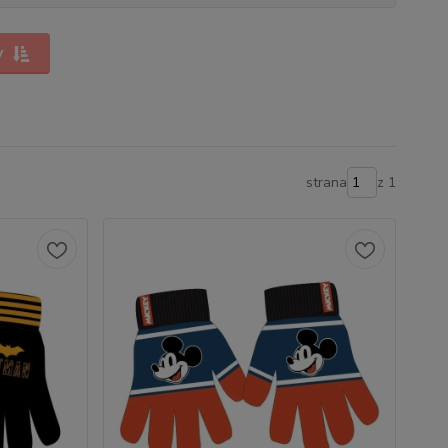
y
strana
z 1