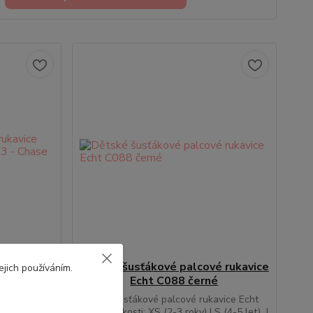
 rukavice
Dětské šusťákové palcové rukavice
ejich používáním.
22833 -
Echt C088 černé
ré
Dětské šusťákové palcové rukavice Echt
C088 Velikosti: XS (2-3 roky) | S (4-5 let) |