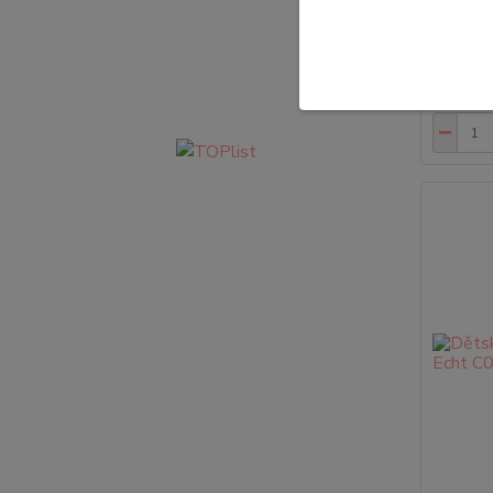
rukavice
jsou ide
89,00