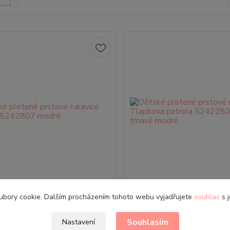
é pletené prstové rukavice
Dětské pletené prstové
ubory cookie. Dalším procházením tohoto webu vyjadřujete
souhlas
s j
imoni 5242807 modré
Tlapková patrola 524
Chase tmavě mod
é pletené prstové rukavice
Souhlasím
Nastavení
elikost: 3+ Tyto chlapecké