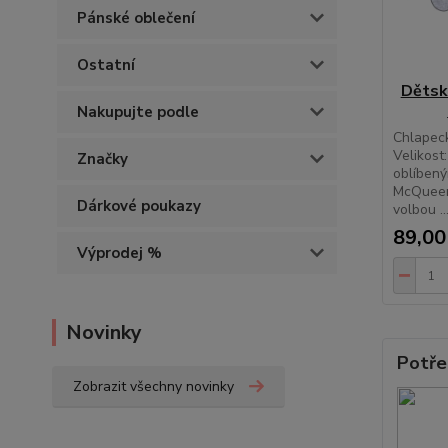
Pánské oblečení
Ostatní
Dětsk
Nakupujte podle
Chlapeck
Velikost
Značky
oblíben
McQueen
Dárkové poukazy
volbou ..
89,00
Výprodej %
Novinky
Potře
Zobrazit všechny novinky