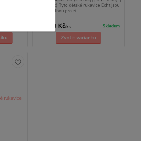
kavice
M (6-7 let) Tyto dětské rukavice Echt jsou
 Tyto
ideální volbou pro zi...
 Paw Patrol
í volbou ...
219,00 Kč
Skladem
Skladem
/
ks
šíku
Zvolit variantu