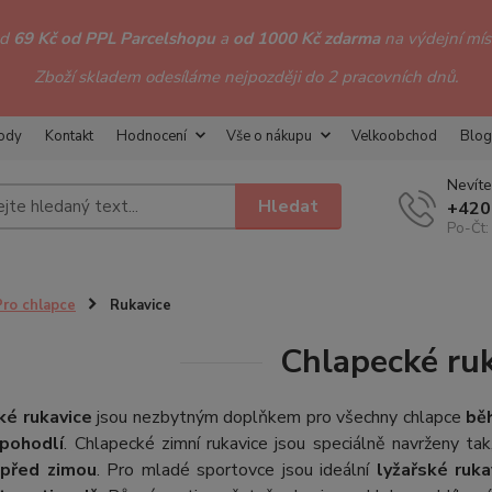
od
69 Kč od PPL Parcelshopu
a
od 1000 Kč zdarma
na výdejní míst
Zboží skladem odesíláme nejpozději do 2 pracovních dnů.
hody
Kontakt
Hodnocení
Vše o nákupu
Velkoobchod
Blog
Nevíte
Hledat
+420
Po-Čt:
Pro chlapce
Rukavice
Chlapecké ru
ké rukavice
jsou nezbytným doplňkem pro všechny chlapce
bě
 pohodlí
.
Chlapecké zimní rukavice
jsou speciálně navrženy ta
 před zimou
. Pro mladé sportovce jsou ideální
lyžařské ruka