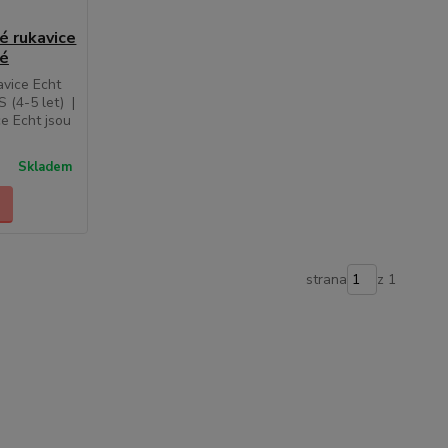
é rukavice
né
avice Echt
S (4-5 let) |
ce Echt jsou
Skladem
strana
z 1