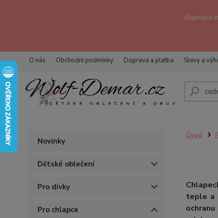
Doprava 
O nás
Obchodní podmínky
Doprava a platba
Slevy a vý
Úvod
Novinky
Dětské oblečení
Chlapec
Pro dívky
teple a
ochranu
Pro chlapce