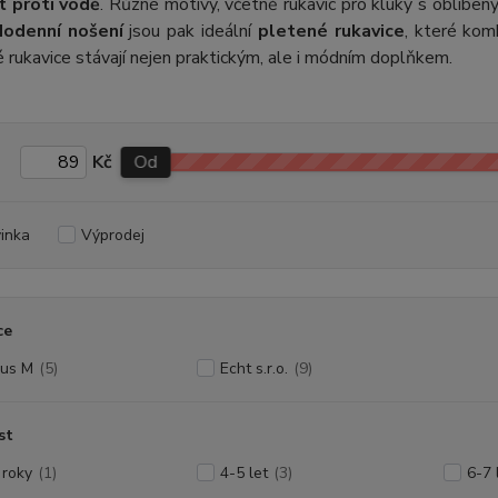
 proti vodě
. Různé motivy, včetně
rukavic pro kluky
s oblíbeným
dodenní nošení
jsou pak ideální
pletené rukavice
, které kom
 rukavice stávají nejen praktickým, ale i módním doplňkem.
Kč
Od
inka
Výprodej
ce
lus M
(5)
Echt s.r.o.
(9)
st
 roky
(1)
4-5 let
(3)
6-7 