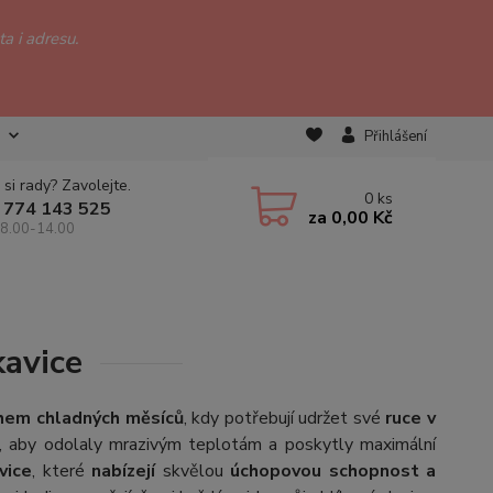
a i adresu.
Přihlášení
 si rady? Zavolejte.
0
ks
 774 143 525
za
0,00 Kč
 8.00-14.00
kavice
hem chladných měsíců
, kdy potřebují udržet své
ruce v
k, aby odolaly mrazivým teplotám a poskytly maximální
vice
, které
nabízejí
skvělou
úchopovou schopnost a