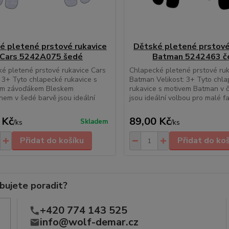
é pletené prstové rukavice
Dětské pletené prstové
Cars 5242A075 šedé
Batman 5242463 č
é pletené prstové rukavice Cars
Chlapecké pletené prstové ru
: 3+ Tyto chlapecké rukavice s
Batman Velikost: 3+ Tyto chl
ým závoďákem Bleskem
rukavice s motivem Batman v 
em v šedé barvě jsou ideální
jsou ideální volbou pro malé fa
.
 Kč
89,00 Kč
Skladem
/
ks
/
ks
Přidat do košíku
Přidat do ko
bujete poradit?
+420 774 143 525
info@wolf-demar.cz