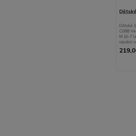
Dětské
Dětské š
C088 Veli
M (6-7 l
ideální v
219,0