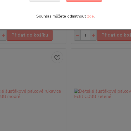
Chlapecké pletené prstové ru
 s motivem Mimoni v modré barvě
Tlapková patrola Velikost: 3+
ální volbou pro malé fanoušky se...
chlapecké rukavice s motivem
v tmavě modré barvě jsou ideáln
Souhlas můžete odmítnout
zde
.
 Kč
89,00 Kč
Skladem
/
ks
/
ks
Přidat do košíku
Přidat do ko