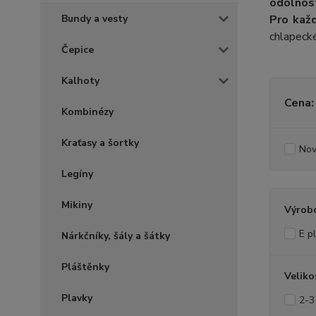
odolnost
Bundy a vesty
Pro kaž
chlapecké
Čepice
Kalhoty
Cena:
Kombinézy
Kraťasy a šortky
Nov
Legíny
Mikiny
Výrob
E p
Nárkčníky, šály a šátky
Pláštěnky
Veliko
Plavky
2-3