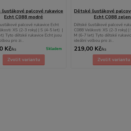
 šusťákové palcové rukavice
Dětské šusťákové palcov
Echt C088 modré
Echt C088 zele
usťákové palcové rukavice Echt
Dětské šusťákové palcové ruk
kosti: XS (2-3 roky) | S (4-5 let) |
C088 Velikosti: XS (2-3 roky) | 
et) Tyto dětské rukavice Echt jsou
M (6-7 let) Tyto dětské rukavi
olbou pro zi...
ideální volbou pro zi...
0 Kč
219,00 Kč
Skladem
/
ks
/
ks
Zvolit variantu
Zvolit variantu