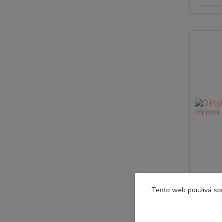
Dětsk
Tento web používá so
M
Chlapeck
Mimoni V