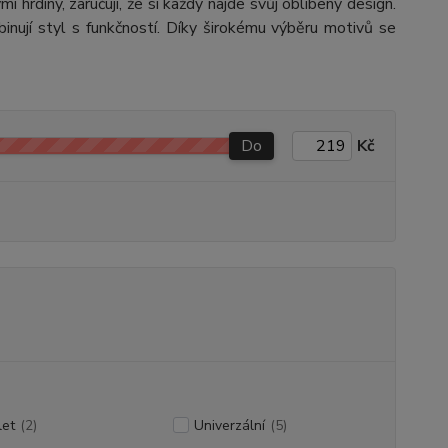
i hrdiny, zaručují, že si každý najde svůj oblíbený design.
binují styl s funkčností. Díky širokému
výběru motivů
se
Do
Kč
let
(2)
Univerzální
(5)