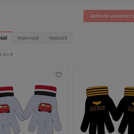
Upřesnit parametr
ější
Nejlevnější
Nejdražší
1-8 z 8