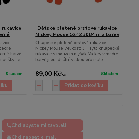
 rukavice
Dětské pletené prstové rukavice
erné
Mickey Mouse 5242B084 mix barev
kavice
Chlapecké pletené prstové rukavice
apecké
Mickey Mouse Velikost: 3+ Tyto chlapecké
černé barvě
rukavice s motivem myšák Mickey v modré
noušky se...
barvě jsou ideální volbou pro malé...
89,00 Kč
Skladem
Skladem
/
ks
šíku
Přidat do košíku
Chci abyste mi zavolali
Chci napsat e-mail