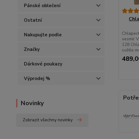
Pánské oblečení
Chl
Ostatní
Chlapec
Nakupujte podle
vesmír V
128 Chl
Značky
světle m
489,0
Dárkové poukazy
Výprodej %
Potře
Novinky
Zobrazit všechny novinky