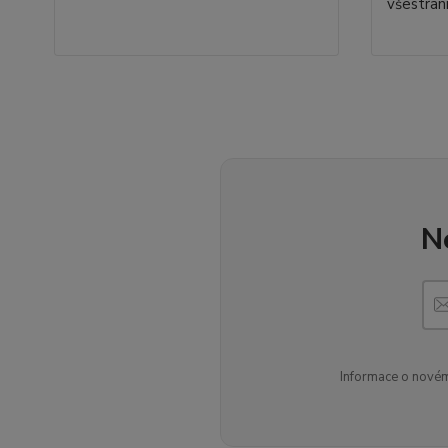
všestran
N
Informace o novém