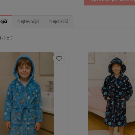
ější
Nejlevnější
Nejdražší
1-3 z 3