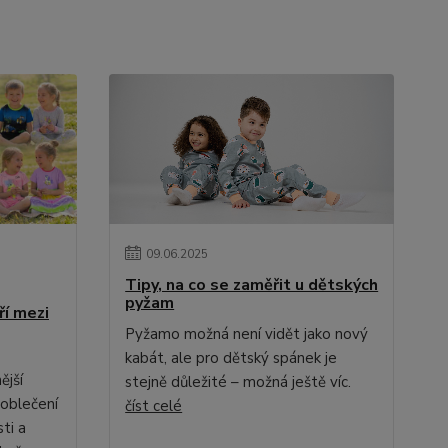
09
.
06
.
2025
Tipy, na co se zaměřit u dětských
pyžam
ří mezi
Pyžamo možná není vidět jako nový
kabát, ale pro dětský spánek je
ější
stejně důležité – možná ještě víc.
 oblečení
číst celé
ti a