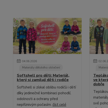
04
.
06
.
2026
02
.
06
.
Materiály dětského oblečení
Materi
Softshell pro děti: Materiál,
Teplákov
který si zamilují děti i rodiče
ve kter
dobře
Softshell si získal oblibu rodičů i dětí
Teplákovi
díky jedinečné kombinaci pohodlí,
materiál
odolnosti a ochrany před
své poho
nepříznivým počasím.
číst celé