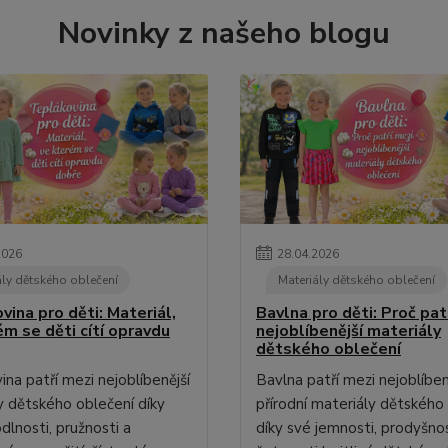
Novinky z našeho blogu
2026
28
.
04
.
2026
ály dětského oblečení
Materiály dětského oblečení
ina pro děti: Materiál,
Bavlna pro děti: Proč pat
ém se děti cítí opravdu
nejoblíbenější materiály
dětského oblečení
na patří mezi nejoblíbenější
Bavlna patří mezi nejoblíben
y dětského oblečení díky
přírodní materiály dětského
dlnosti, pružnosti a
díky své jemnosti, prodyšnos