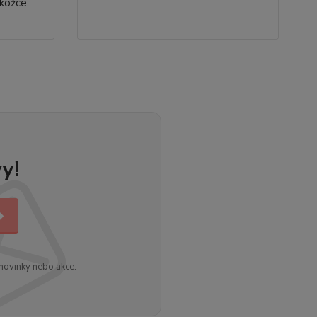
okožce.
y!
novinky nebo akce.