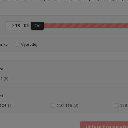
Kč
Od
inka
Výprodej
ce
f
(8)
st
104
(2)
110-116
(2)
128
Upřesnit parametr