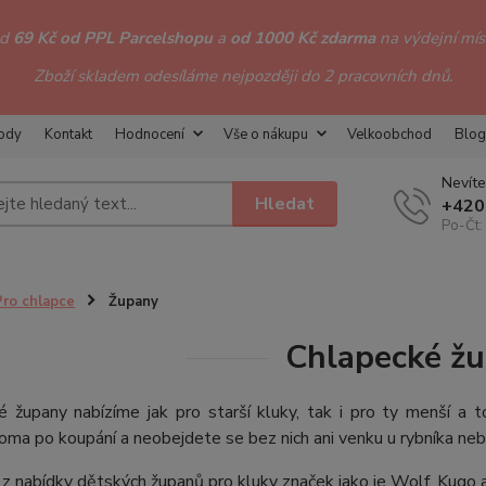
od
69 Kč od PPL Parcelshopu
a
od 1000 Kč zdarma
na výdejní míst
Zboží skladem odesíláme nejpozději do 2 pracovních dnů.
hody
Kontakt
Hodnocení
Vše o nákupu
Velkoobchod
Blog
Nevíte
Hledat
+420
Po-Čt:
Pro chlapce
Župany
Chlapecké ž
é župany nabízíme jak pro starší kluky, tak i pro ty menší a
ma po koupání a neobejdete se bez nich ani venku u rybníka ne
 z nabídky dětských županů pro kluky značek jako je Wolf, Kugo a