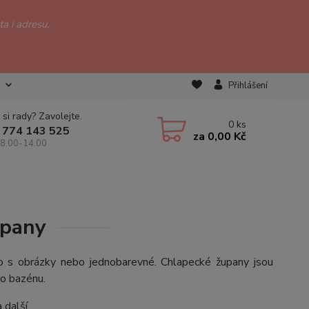
a i adresu.
Přihlášení
 si rady? Zavolejte.
0
ks
 774 143 525
za
0,00 Kč
 8.00-14.00
upany
 to s obrázky nebo jednobarevné. Chlapecké župany jsou
bo bazénu.
 další.