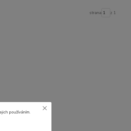
strana
z 1
ejich používáním.