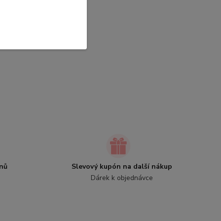
nů
Slevový kupón na další nákup
Dárek k objednávce