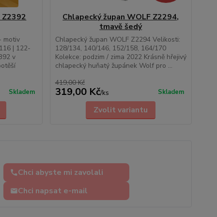
f Z2392
Chlapecký župan WOLF Z2294,
tmavě šedý
 motiv
Chlapecký župan WOLF Z2294 Velikosti:
-116 | 122-
128/134, 140/146, 152/158, 164/170
392 v
Kolekce: podzim / zima 2022 Krásně hřejivý
otěší
chlapecký huňatý župánek Wolf pro ...
419,00 Kč
319,00 Kč
Skladem
Skladem
/
ks
Zvolit variantu
Chci abyste mi zavolali
Chci napsat e-mail