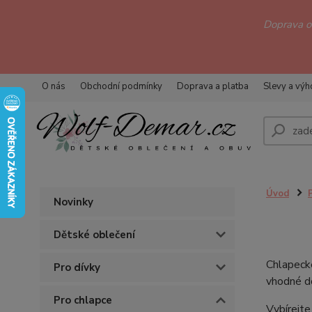
Doprava 
O nás
Obchodní podmínky
Doprava a platba
Slevy a vý
Úvod
Novinky
Dětské oblečení
Chlapeck
Pro dívky
vhodné do
Pro chlapce
Vybírejte