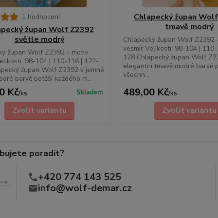
Chlapecký župan Wol
1 hodnocení
tmavě modrý
apecký župan Wolf Z2392
světle modrý
Chlapecký župan Wolf Z2392 -
vesmír Velikosti: 98-104 | 110
ký župan Wolf Z2392 - motiv
128 Chlapecký župan Wolf Z2
elikosti: 98-104 | 110-116 | 122-
elegantní tmavě modré barvě p
apecký župan Wolf Z2392 v jemné
všechn...
odré barvě potěší každého m...
0 Kč
489,00 Kč
Skladem
/
ks
/
ks
Zvolit variantu
Zvolit variantu
bujete poradit?
+420 774 143 525
info@wolf-demar.cz