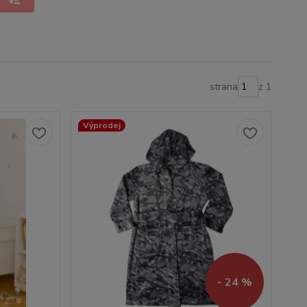
strana
z 1
Výprodej
- 24 %