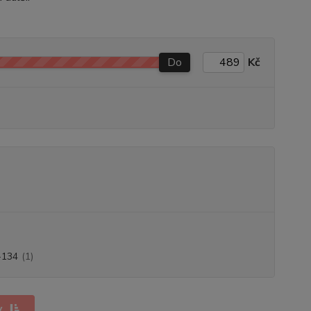
Do
Kč
-134
(1)
y