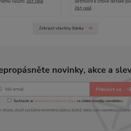
nému využití.
číst celé
šetrnosti k citlivé dětské p
číst celé
Zobrazit všechny články
epropásněte novinky, akce a slev
Přihlásit se
Souhlasím se
zpracováním osobních údajů
za účelem rozesílky newsletteru.
 vkladu zboží zasíláme minimálně jednou týdně, takže vám neuniknou žádné 