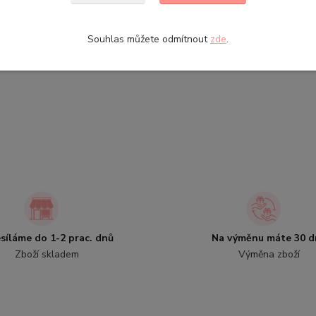
Souhlas můžete odmítnout
zde
.
síláme do 1-2 prac. dnů
Na výměnu máte 30 d
Zboží skladem
Výměna zboží