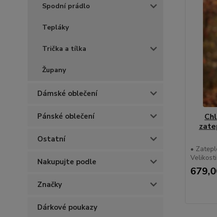
Spodní prádlo
Tepláky
Trička a tílka
Župany
Dámské oblečení
Pánské oblečení
Chl
zate
Ostatní
• Zatepl
Velikosti
Nakupujte podle
679,0
Značky
Dárkové poukazy