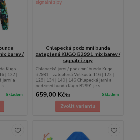
 bunda
Chlapecká podzimní bunda
ix barev /
zateplená KUGO B2991 mix barev /
signální zipy
nda Kugo
Chlapecká jarní / podzimní bunda Kugo
6 | 122 |
B2991 - zateplená Velikosti: 116 | 122 |
 jarní a
128 | 134 | 140 | 146 Chlap­ecká jarní a
s...
podzimní bunda Kugo B2991 je s...
659,00 Kč
Skladem
Skladem
/
ks
Zvolit variantu