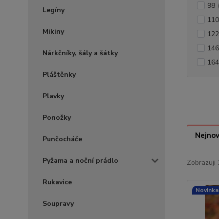
98
Legíny
110
Mikiny
122
146
Nárkčníky, šály a šátky
164
Pláštěnky
Plavky
Ponožky
Nejnov
Punčocháče
Pyžama a noční prádlo
Zobrazuji 
Rukavice
Novinka
Soupravy