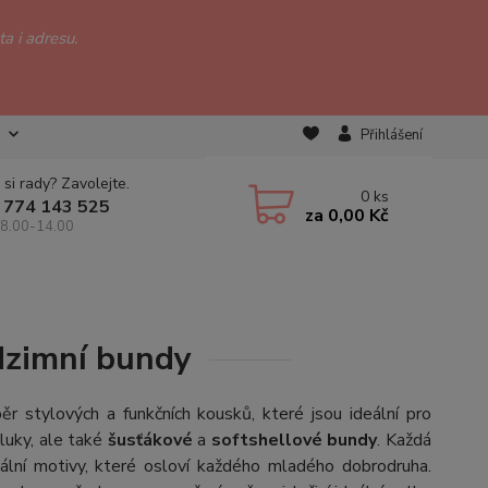
a i adresu.
Přihlášení
 si rady? Zavolejte.
0
ks
 774 143 525
za
0,00 Kč
 8.00-14.00
dzimní bundy
ěr stylových a funkčních kousků, které jsou ideální pro
luky, ale také
šusťákové
a
softshellové bundy
. Každá
nální motivy, které osloví každého mladého dobrodruha.