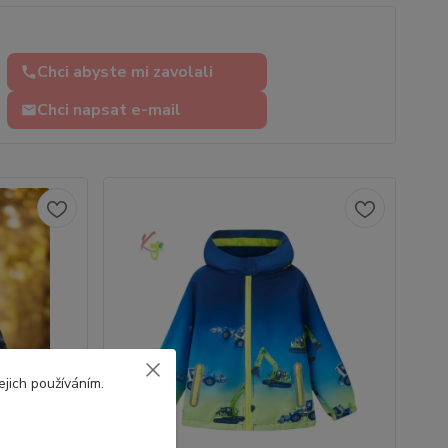
Chci abyste mi zavolali
Chci napsat e-mail
ejich používáním.