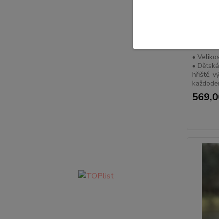
M
zate
• Velikos
• Dětská
hřiště, v
každode
569,0