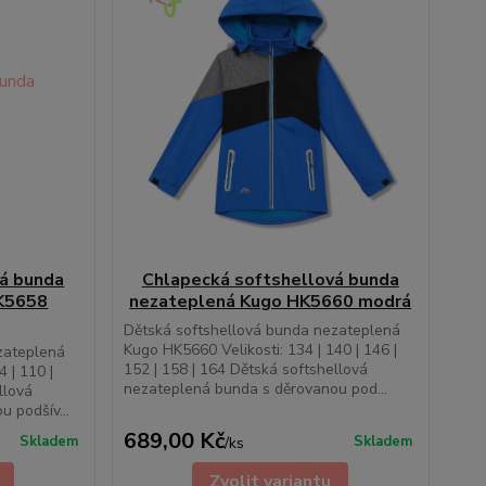
vá bunda
Chlapecká softshellová bunda
K5658
nezateplená Kugo HK5660 modrá
Dětská softshellová bunda nezateplená
Kugo HK5660 Velikosti: 134 | 140 | 146 |
zateplená
152 | 158 | 164 Dětská softshellová
 | 110 |
nezateplená bunda s děrovanou pod...
llová
 podšív...
689,00 Kč
Skladem
Skladem
/
ks
Zvolit variantu