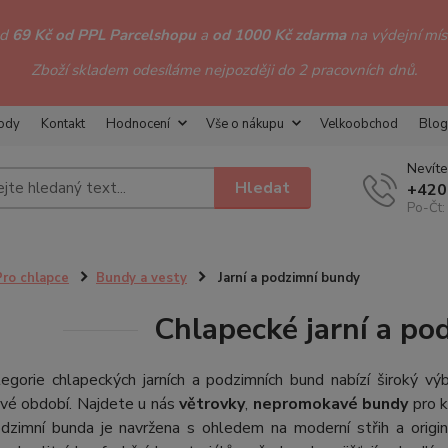
od
69 Kč od PPL Parcelshopu
a
od 1000 Kč zdarma
na výdejní míst
Zboží skladem odesíláme nejpozději do 2 pracovních dnů.
hody
Kontakt
Hodnocení
Vše o nákupu
Velkoobchod
Blog
Nevíte
Hledat
+420
Po-Čt:
Pro chlapce
Bundy a vesty
Jarní a podzimní bundy
Chlapecké jarní a po
gorie chlapeckých jarních a podzimních bund nabízí široký výb
vé období. Najdete u nás
větrovky
,
nepromokavé bundy
pro k
podzimní bunda je navržena s ohledem na moderní střih a origi