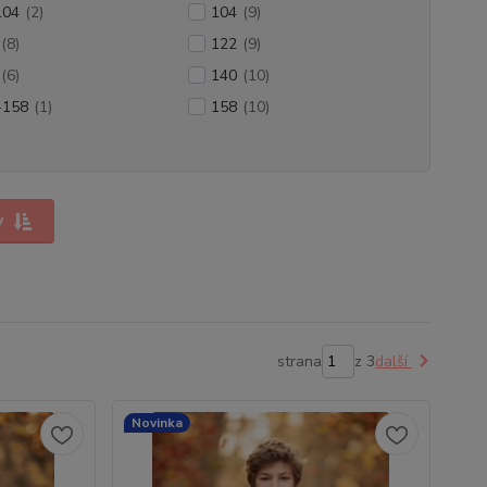
104
(2)
104
(9)
(8)
122
(9)
(6)
140
(10)
-158
(1)
158
(10)
y
strana
z 3
další
Novinka