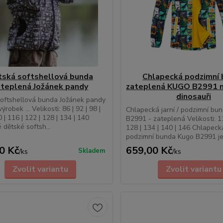
tská softshellová bunda
Chlapecká podzimní
ateplená Jožánek pandy
zateplená KUGO B2991 m
dinosauři
oftshellová bunda Jožánek pandy
výrobek ... Velikosti: 86 | 92 | 98 |
Chlapecká jarní / podzimní bu
 | 116 | 122 | 128 | 134 | 140
B2991 - zateplená Velikosti: 11
 dětské softsh...
128 | 134 | 140 | 146 Chlap­ecká
podzimní bunda Kugo B2991 je 
0 Kč
659,00 Kč
Skladem
/
ks
/
ks
Zvolit variantu
Zvolit variantu