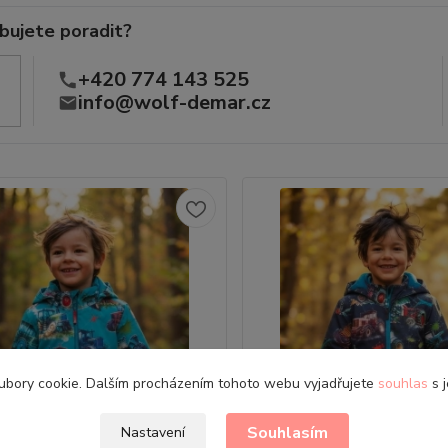
bujete poradit?
+420 774 143 525
info@wolf-demar.cz
ubory cookie. Dalším procházením tohoto webu vyjadřujete
souhlas
s j
Souhlasím
Nastavení