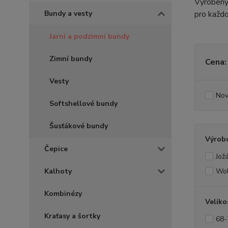
Vyrobeny 
Bundy a vesty
pro každo
Jarní a podzimní bundy
Zimní bundy
Cena:
Vesty
Nov
Softshellové bundy
Šusťákové bundy
Výrob
Čepice
Jož
Kalhoty
Wol
Kombinézy
Veliko
Kraťasy a šortky
68-