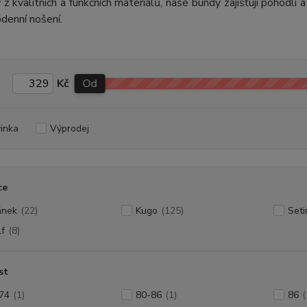
z kvalitních a funkčních materiálů, naše bundy zajišťují pohodlí a
denní nošení.
Kč
Od
inka
Výprodej
ce
ánek
(22)
Kugo
(125)
Seti
f
(8)
st
74
(1)
80-86
(1)
86
(