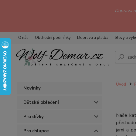
Doprava 
O nás
Obchodní podmínky
Doprava a platba
Slevy a vý
Úvod
Novinky
Dětské oblečení
Naše kate
Pro dívky
přechodo
jarní a 
Pro chlapce