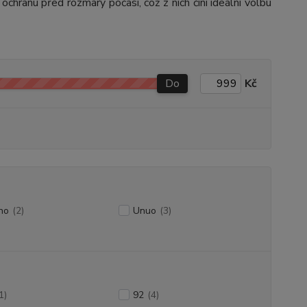
 ochranu před rozmary počasí, což z nich činí ideální volbu
Do
Kč
no
(2)
Unuo
(3)
1)
92
(4)