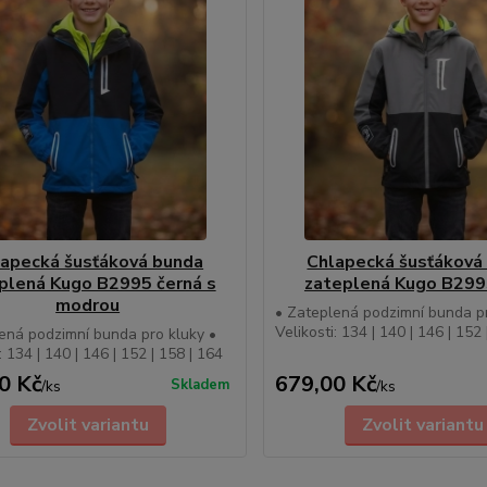
apecká šusťáková bunda
Chlapecká šusťáková
plená Kugo B2995 černá s
zateplená Kugo B299
modrou
• Zateplená podzimní bunda pr
Velikosti: 134 | 140 | 146 | 152
ená podzimní bunda pro kluky •
: 134 | 140 | 146 | 152 | 158 | 164
0 Kč
679,00 Kč
Skladem
/
ks
/
ks
Zvolit variantu
Zvolit variantu