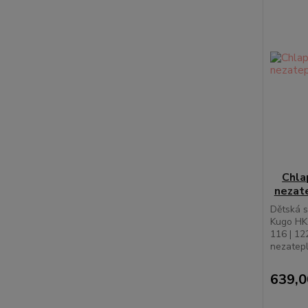
Chla
nezat
Dětská 
Kugo HK5
116 | 12
nezatepl
639,0