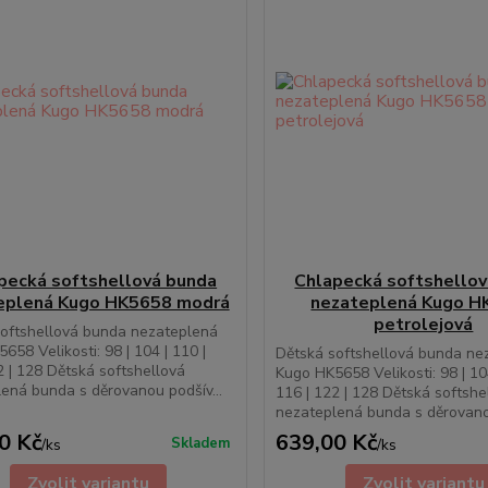
pecká softshellová bunda
Chlapecká softshello
eplená Kugo HK5658 modrá
nezateplená Kugo H
petrolejová
softshellová bunda nezateplená
658 Velikosti: 98 | 104 | 110 |
Dětská softshellová bunda ne
2 | 128 Dětská softshellová
Kugo HK5658 Velikosti: 98 | 104
ená bunda s děrovanou podšív...
116 | 122 | 128 Dětská softshe
nezateplená bunda s děrovanou
0 Kč
639,00 Kč
Skladem
/
ks
/
ks
Zvolit variantu
Zvolit variantu