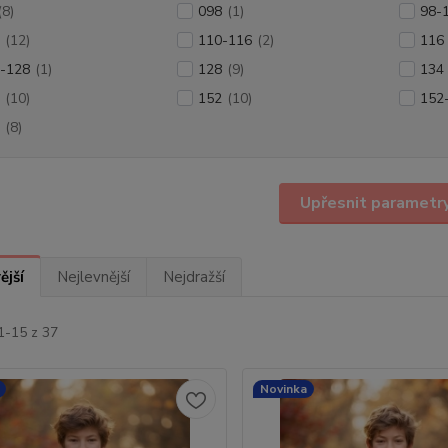
(8)
098
(1)
98-
(12)
110-116
(2)
116
-128
(1)
128
(9)
134
(10)
152
(10)
152
(8)
Upřesnit parametr
ější
Nejlevnější
Nejdražší
1-15 z 37
Novinka