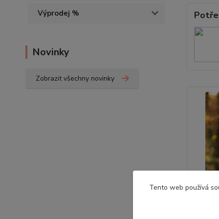
Výprodej %
Potře
Novinky
Zobrazit všechny novinky
Tento web používá so