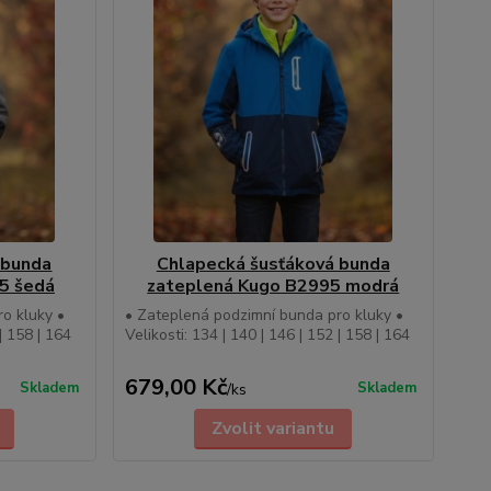
 bunda
Chlapecká šusťáková bunda
5 šedá
zateplená Kugo B2995 modrá
o kluky •
• Zateplená podzimní bunda pro kluky •
 | 158 | 164
Velikosti: 134 | 140 | 146 | 152 | 158 | 164
679,00 Kč
Skladem
Skladem
/
ks
Zvolit variantu