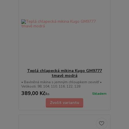
Teplá chlapecká mikina Kugo GM9777
tmavě modrá
• Bavlněná mikina s jemným chloupkem zevnitř •
Velikosti: 98, 104, 110, 116, 122, 128
389,00 Kč
Skladem
/
ks
Zvolit variantu