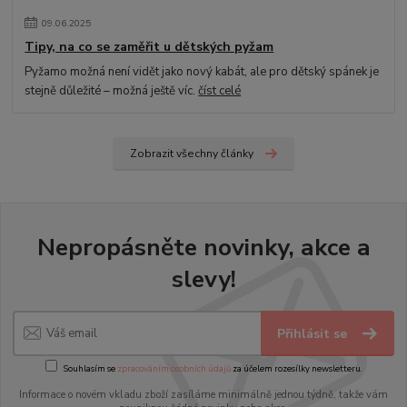
09
.
06
.
2025
Tipy, na co se zaměřit u dětských pyžam
Pyžamo možná není vidět jako nový kabát, ale pro dětský spánek je
stejně důležité – možná ještě víc.
číst celé
Zobrazit všechny články
Nepropásněte novinky, akce a
slevy!
Přihlásit se
Souhlasím se
zpracováním osobních údajů
za účelem rozesílky newsletteru.
Informace o novém vkladu zboží zasíláme minimálně jednou týdně, takže vám