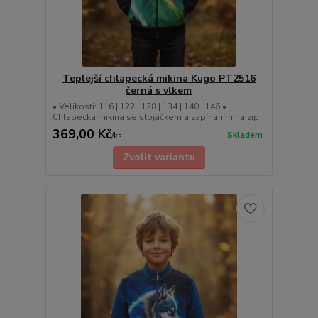
Teplejší chlapecká mikina Kugo PT2516
černá s vlkem
• Velikosti: 116 | 122 | 128 | 134 | 140 | 146 •
Chlapecká mikina se stojáčkem a zapínáním na zip
369,00 Kč
Skladem
/
ks
Zvolit variantu