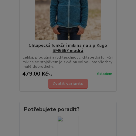
Chlapecká funkční mikina na zip Kugo
BM6667 modrá
Lehká, prodyšná a rychleschnoucí chlapecká funkční
mikina se stojáčkem je skvělou volbou pro všechny
malé dobrodruhy.
479,00 Kč
Skladem
/
ks
Zvolit variantu
Potřebujete poradit?