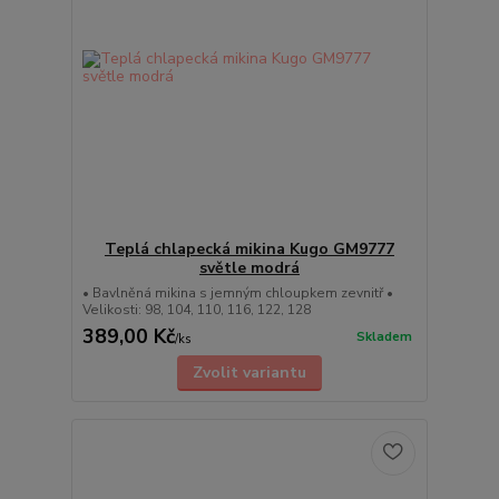
Teplá chlapecká mikina Kugo GM9777
světle modrá
• Bavlněná mikina s jemným chloupkem zevnitř •
Velikosti: 98, 104, 110, 116, 122, 128
389,00 Kč
Skladem
/
ks
Zvolit variantu