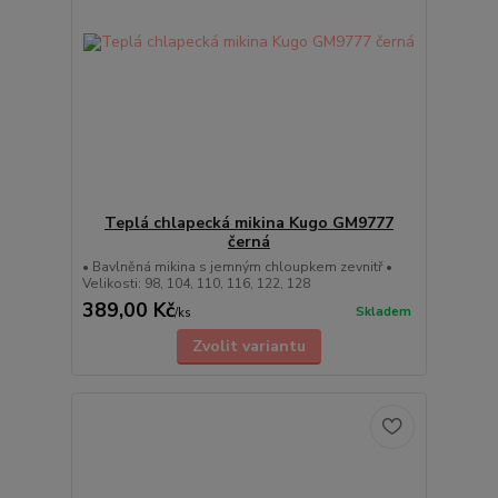
Teplá chlapecká mikina Kugo GM9777
černá
• Bavlněná mikina s jemným chloupkem zevnitř •
Velikosti: 98, 104, 110, 116, 122, 128
389,00 Kč
Skladem
/
ks
Zvolit variantu