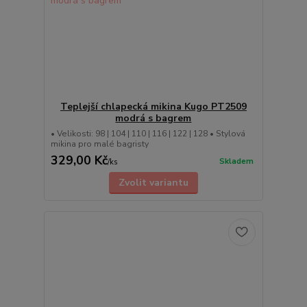
Teplejší chlapecká mikina Kugo PT2509
modrá s bagrem
• Velikosti: 98 | 104 | 110 | 116 | 122 | 128 • Stylová
mikina pro malé bagristy
329,00 Kč
Skladem
/
ks
Zvolit variantu