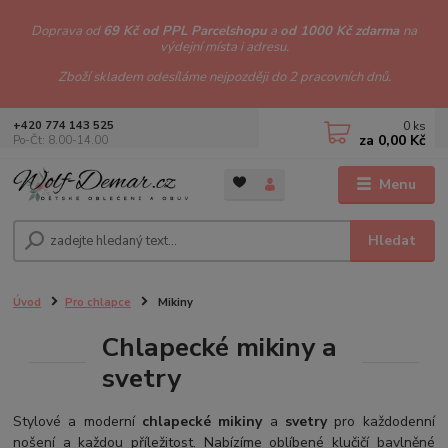
Doprava od
69 Kč od PPL Parcelshopu
a
od 1000 Kč zdarma
na
výdejní místa i adresu.
Zboží skladem odesíláme nejpozději do 2 pracovních dnů.
0
ks
+420 774 143 525
za
0,00 Kč
Po-Čt: 8.00-14.00
Menu
Hledat
Úvod
Pro chlapce
Mikiny
Chlapecké mikiny a
svetry
Stylové a moderní
chlapecké mikiny
a
svetry
pro každodenní
nošení a každou příležitost. Nabízíme oblíbené klučičí bavlněné