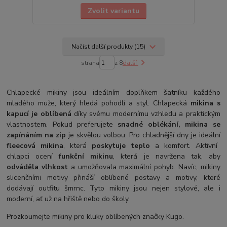
Zvolit variantu
Načíst další produkty (15)
strana
z 8
další
Chlapecké mikiny jsou ideálním doplňkem šatníku každého
mladého muže, který hledá pohodlí a styl. Chlapecká
mikina s
kapucí je oblíbená
díky svému modernímu vzhledu a praktickým
vlastnostem. Pokud preferujete
snadné oblékání, mikina se
zapínáním na zip
je skvělou volbou. Pro chladnější dny je ideální
fleecová mikina
, která
poskytuje teplo
a komfort. Aktivní
chlapci ocení
funkční mikinu
, která je navržena tak, aby
odváděla vlhkost
a umožňovala maximální pohyb. Navíc, mikiny
s
licenčními motivy přináší oblíbené postavy a motivy, které
dodávají outfitu šmrnc. Tyto mikiny jsou nejen stylové, ale i
moderní, ať už na hřiště nebo do školy.
Prozkoumejte mikiny pro kluky oblíbených značky Kugo.