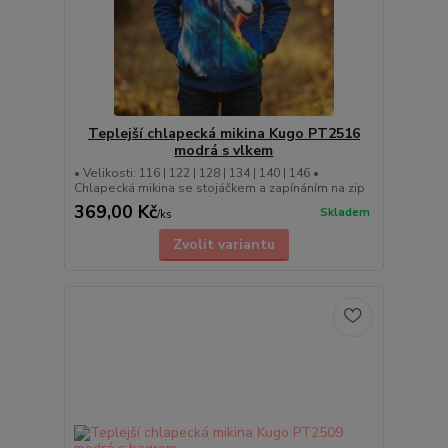
Teplejší chlapecká mikina Kugo PT2516
modrá s vlkem
• Velikosti: 116 | 122 | 128 | 134 | 140 | 146 •
Chlapecká mikina se stojáčkem a zapínáním na zip
369,00 Kč
Skladem
/
ks
Zvolit variantu