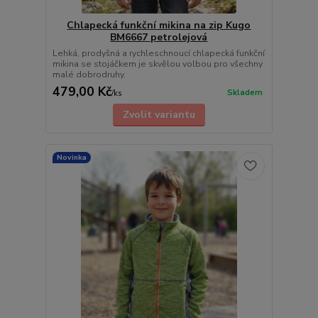
Chlapecká funkční mikina na zip Kugo
BM6667 petrolejová
Lehká, prodyšná a rychleschnoucí chlapecká funkční
mikina se stojáčkem je skvělou volbou pro všechny
malé dobrodruhy.
479,00 Kč
Skladem
/
ks
Zvolit variantu
Novinka