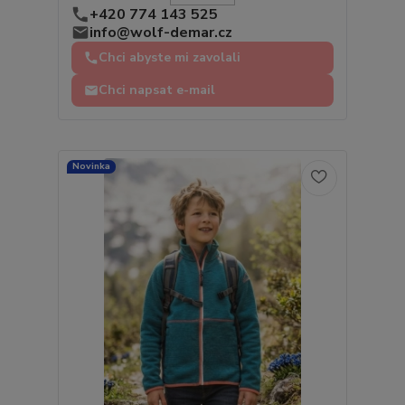
+420 774 143 525
info@wolf-demar.cz
Chci abyste mi zavolali
Chci napsat e-mail
Novinka