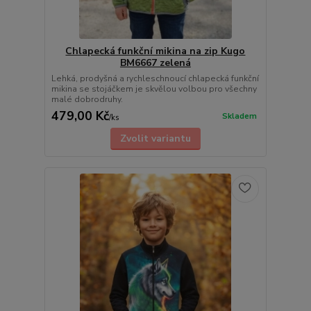
Chlapecká funkční mikina na zip Kugo
BM6667 zelená
Lehká, prodyšná a rychleschnoucí chlapecká funkční
mikina se stojáčkem je skvělou volbou pro všechny
malé dobrodruhy.
479,00 Kč
Skladem
/
ks
Zvolit variantu