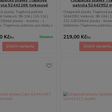
apecké plavky Tlapková
Chlapecké plavky Tl
rola 52442166 tyrkysové
patrola 52442952 
é plavky Tlapková patrola
Chlapecké plavky Tlapková pa
 Velikosti: 98-104 | 110-116 |
52442952 Velikosti: 98-104 | 
Dětské plavky - boxerky - s
122-128 Dětské plavky - boxer
u Tlapkovou patrolou pro kluky v
oblíbenou Tlapkovou patrolou 
...
0 Kč
219,00 Kč
Skladem
/
ks
/
ks
Zvolit variantu
Zvolit variantu