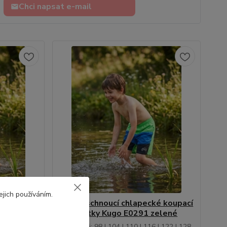
Chci napsat e-mail
ejich používáním.
é koupací
Rychleschnoucí chlapecké koupací
. modré
šortky Kugo E0291 zelené
 | 122 | 128
• Velikosti: 98 | 104 | 110 | 116 | 122 | 128