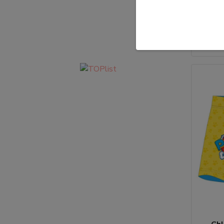
• Letní 
239,0