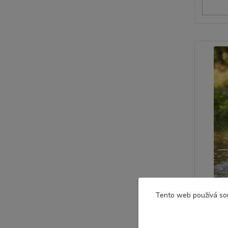
Tento web používá so
Rychle
šo
• Velikos