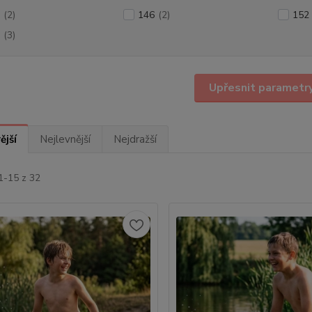
(2)
146
(2)
152
(3)
Upřesnit parametr
ější
Nejlevnější
Nejdražší
1-15 z 32