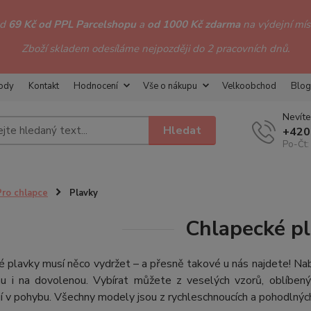
od
69 Kč od PPL Parcelshopu
a
od 1000 Kč zdarma
na výdejní míst
Zboží skladem odesíláme nejpozději do 2 pracovních dnů.
hody
Kontakt
Hodnocení
Vše o nákupu
Velkoobchod
Blog
Nevíte
Hledat
+420
Po-Čt:
Pro chlapce
Plavky
Chlapecké p
 plavky musí něco vydržet – a přesně takové u nás najdete! Nabíz
u i na dovolenou. Vybírat můžete z veselých vzorů, oblíbený
 v pohybu. Všechny modely jsou z rychleschnoucích a pohodlných