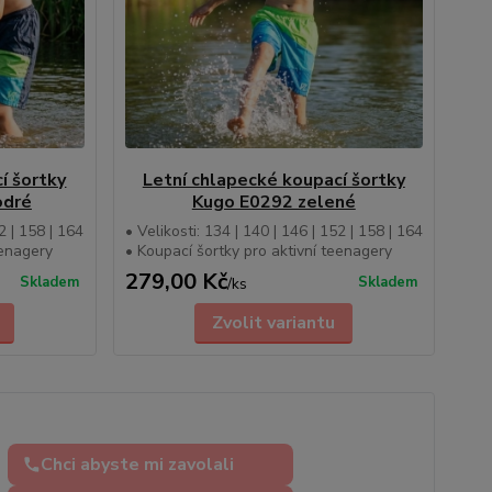
í šortky
Letní chlapecké koupací šortky
odré
Kugo E0292 zelené
2 | 158 | 164
• Velikosti: 134 | 140 | 146 | 152 | 158 | 164
eenagery
• Koupací šortky pro aktivní teenagery
279,00 Kč
Skladem
Skladem
/
ks
Zvolit variantu
Chci abyste mi zavolali