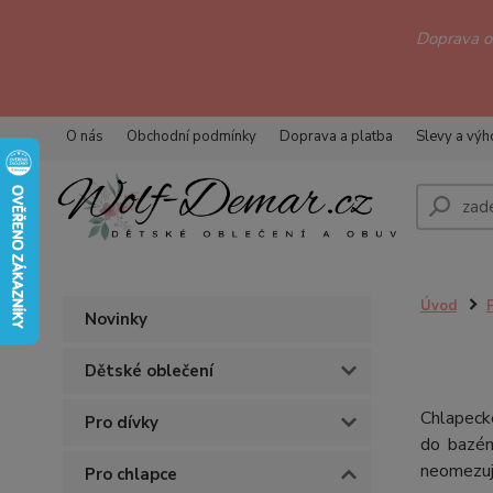
Doprava 
O nás
Obchodní podmínky
Doprava a platba
Slevy a vý
Úvod
Novinky
Dětské oblečení
Chlapecké
Pro dívky
do bazén
neomezují
Pro chlapce