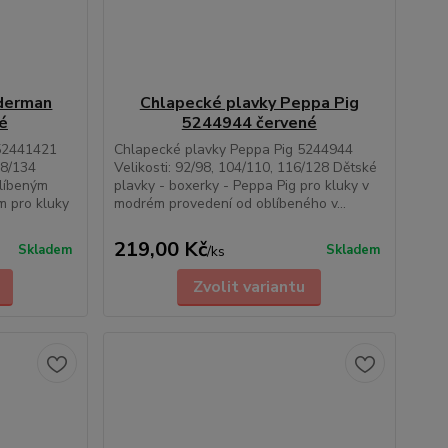
iderman
Chlapecké plavky Peppa Pig
é
5244944 červené
52441421
Chlapecké plavky Peppa Pig 5244944
28/134
Velikosti: 92/98, 104/110, 116/128 Dětské
blíbeným
plavky - boxerky - Peppa Pig pro kluky v
 pro kluky
modrém provedení od oblíbeného v...
219,00 Kč
Skladem
Skladem
/
ks
Zvolit variantu