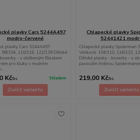
ecké plavky Cars 5244A497
Chlapecké plavky Sp
modro-červené
52441421 modr
ké plavky Cars 5244A497
Chlapecké plavky Spiderman 
i: 98/104, 110/116, 122/128 Dětské
Velikosti: 104/110, 116/122, 1
 boxerky - s oblíbeným Bleskem
Dětské plavky - boxerky - s o
em pro kluky v modrém
pavoučím hrdinou Spidermanem
...
...
0 Kč
219,00 Kč
Skladem
/
ks
/
ks
Zvolit variantu
Zvolit variantu