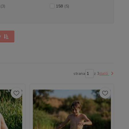
(3)
158
(5)
y
strana
z 3
další