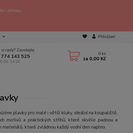
a i adresu.
Přihlášení
 si rady? Zavolejte.
0
ks
 774 143 525
za
0,00 Kč
 8.00-14.00
lavky
íme plavky pro malé i větší kluky, ideální na koupaliště,
ch motivů a praktických střihů, které skvěle padnou a
 materiálů, které zvládnou každý vodní den naplno.