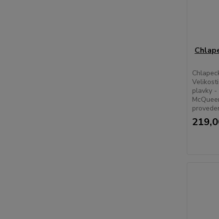
Chlap
Chlapec
Velikost
plavky -
McQueen
proveden
219,0