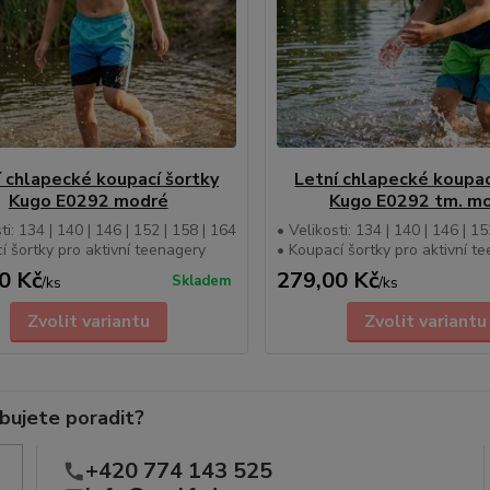
í chlapecké koupací šortky
Letní chlapecké koupac
Kugo E0292 modré
Kugo E0292 tm. m
ti: 134 | 140 | 146 | 152 | 158 | 164
• Velikosti: 134 | 140 | 146 | 15
í šortky pro aktivní teenagery
• Koupací šortky pro aktivní t
0 Kč
279,00 Kč
Skladem
/
ks
/
ks
Zvolit variantu
Zvolit variantu
bujete poradit?
+420 774 143 525