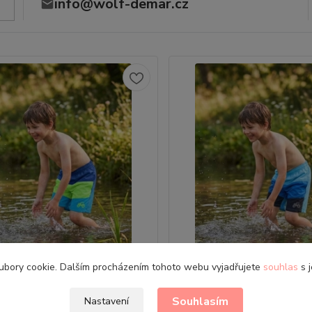
info@wolf-demar.cz
ubory cookie. Dalším procházením tohoto webu vyjadřujete
souhlas
s j
schnoucí chlapecké koupací
Rychleschnoucí chlapeck
rtky Kugo E0291 modré
šortky Kugo E0291 sv
Souhlasím
Nastavení
ti: 98 | 104 | 110 | 116 | 122 | 128
• Velikosti: 98 | 104 | 110 | 116