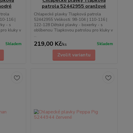
apková
Chlapecké plavky Tlapková
modré
patrola 52442955 oranžové
trola
Chlapecké plavky Tlapková patrola
110-116 |
52442955 Velikosti: 98-104 | 110-116 |
ky - s
122-128 Dětské plavky - boxerky - s
pro kluky v
oblíbenou Tlapkovou patrolou pro kluky v
...
219,00 Kč
Skladem
Skladem
/
ks
Zvolit variantu