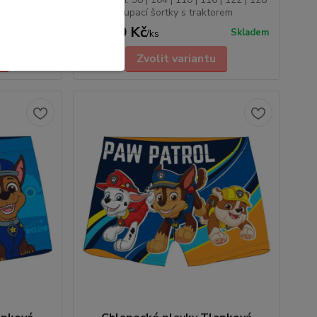
orem
• Letní koupací šortky s traktorem
239,00 Kč
Skladem
Skladem
/
ks
Zvolit variantu