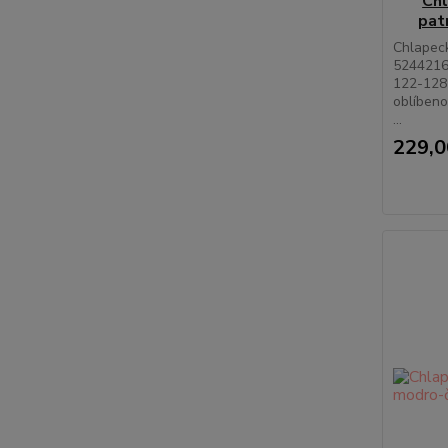
Chl
pat
Chlapeck
52442166
122-128 
oblíbeno
...
229,0