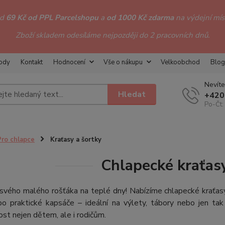
od
69 Kč od PPL Parcelshopu
a
od 1000 Kč zdarma
na výdejní míst
Zboží skladem odesíláme nejpozději do 2 pracovních dnů.
hody
Kontakt
Hodnocení
Vše o nákupu
Velkoobchod
Blog
Nevíte
Hledat
+420
Po-Čt:
Pro chlapce
Kraťasy a šortky
Chlapecké kraťasy
svého malého rošťáka na teplé dny! Nabízíme chlapecké kraťasy 
 praktické kapsáče – ideální na výlety, tábory nebo jen tak n
st nejen dětem, ale i rodičům.