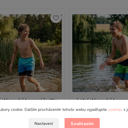
í chlapecké koupací šortky
Letní chlapecké koupac
Kugo E0292 modré
Kugo E0292 tm. m
ubory cookie. Dalším procházením tohoto webu vyjadřujete
souhlas
s j
ti: 134 | 140 | 146 | 152 | 158 | 164
• Velikosti: 134 | 140 | 146 | 15
í šortky pro aktivní teenagery
• Koupací šortky pro aktivní t
Souhlasím
Nastavení
0 Kč
279,00 Kč
Skladem
/
ks
/
ks