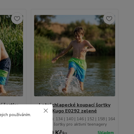
í šortky
Letní chlapecké koupací šortky
odré
Kugo E0292 zelené
ejich používáním.
2 | 158 | 164
• Velikosti: 134 | 140 | 146 | 152 | 158 | 164
eenagery
• Koupací šortky pro aktivní teenagery
279,00 Kč
Skladem
Skladem
/
ks