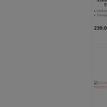
F
• Velikos
• Trendy
239,0