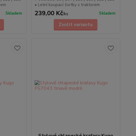
orem
• Letní koupací šortky s traktorem
239,00 Kč
Skladem
Skladem
/
ks
Zvolit variantu
Stylové chlapecké kraťasy Kugo