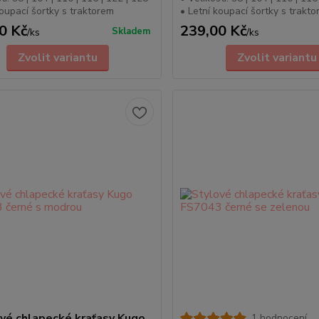
koupací šortky s traktorem
• Letní koupací šortky s trakt
0 Kč
239,00 Kč
Skladem
/
ks
/
ks
Zvolit variantu
Zvolit variantu
vé chlapecké kraťasy Kugo
1 hodnocení