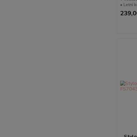
• Letní 
239,0
Stylo