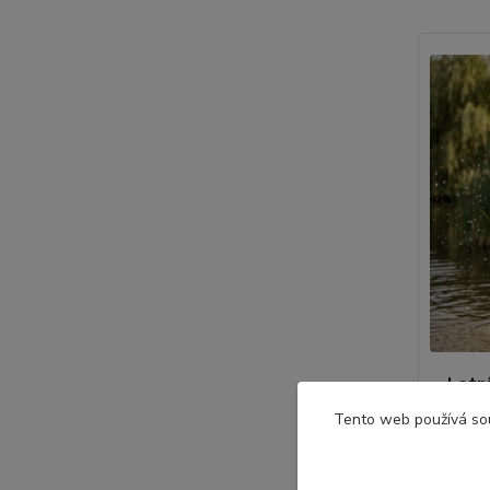
Letn
Tento web používá so
• Velikos
• Koupac
279,0