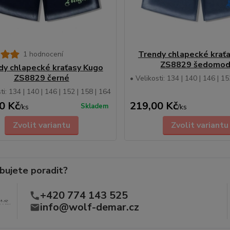
Trendy chlapecké krať
1 hodnocení
ZS8829 šedomod
dy chlapecké kraťasy Kugo
ZS8829 černé
• Velikosti: 134 | 140 | 146 | 15
ti: 134 | 140 | 146 | 152 | 158 | 164
0 Kč
219,00 Kč
Skladem
/
ks
/
ks
Zvolit variantu
Zvolit variantu
bujete poradit?
+420 774 143 525
info@wolf-demar.cz