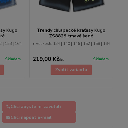
asy Kugo
Trendy chlapecké kraťasy Kugo
ré
ZS8829 tmavě šedé
2 | 158 | 164
• Velikosti: 134 | 140 | 146 | 152 | 158 | 164
219,00 Kč
Skladem
Skladem
/
ks
Zvolit variantu
Chci abyste mi zavolali
Chci napsat e-mail