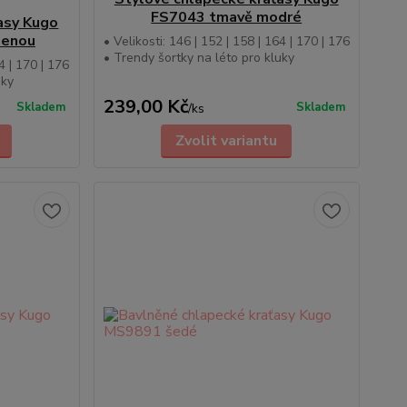
FS7043 tmavě modré
asy Kugo
lenou
• Velikosti: 146 | 152 | 158 | 164 | 170 | 176
• Trendy šortky na léto pro kluky
4 | 170 | 176
uky
239,00 Kč
Skladem
Skladem
/
ks
Zvolit variantu