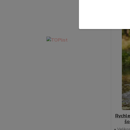
Rychle
šo
• Velikos