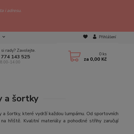
a i adresu.
Přihlášení
 si rady? Zavolejte.
0
ks
 774 143 525
za
0,00 Kč
 8.00-14.00
 a šortky
a šortky, které vydrží každou lumpárnu. Od sportovních
a hřiště. Kvalitní materiály a pohodlné střihy zaručují