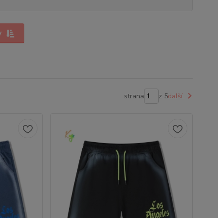
y
strana
z 5
další