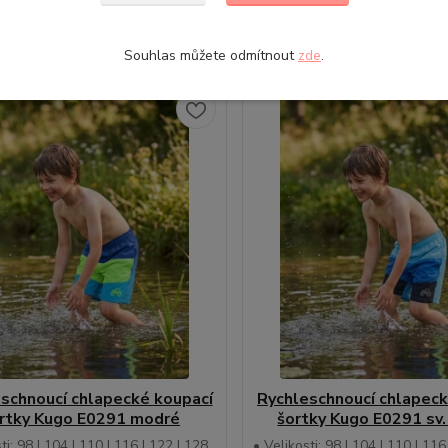
Zvolit variantu
Zvolit variantu
Souhlas můžete odmítnout
zde
.
schnoucí chlapecké koupací
Rychleschnoucí chlapeck
rtky Kugo E0291 modré
šortky Kugo E0291 sv
ti: 98 | 104 | 110 | 116 | 122 | 128
• Velikosti: 98 | 104 | 110 | 116