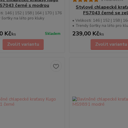
S7043 černé s modrou
Stylové chlapecké krať
FS7043 černé se ze
ti: 146 | 152 | 158 | 164 | 170 | 176
 šortky na léto pro kluky
• Velikosti: 146 | 152 | 158 | 16
• Trendy šortky na léto pro kl
0 Kč
239,00 Kč
Skladem
/
ks
/
ks
Zvolit variantu
Zvolit variantu