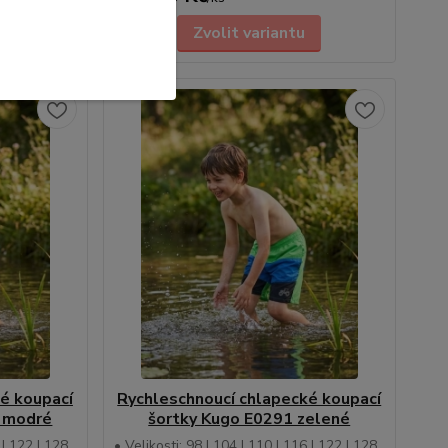
Zvolit variantu
é koupací
Rychleschnoucí chlapecké koupací
. modré
šortky Kugo E0291 zelené
 | 122 | 128
• Velikosti: 98 | 104 | 110 | 116 | 122 | 128