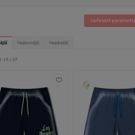
Upřesnit parametr
ější
Nejlevnější
Nejdražší
1-15 z 67