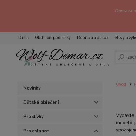
Doprava 
O nás
Obchodní podmínky
Doprava a platba
Slevy a vý
Úvod
Novinky
Dětské oblečení
Vybavte 
Pro dívky
modelů po
spokojeno
Pro chlapce