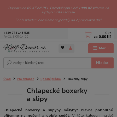
Doprava od
69 Kč od PPL Parcelshopu
a
od 1000 Kč zdarma
na
výdejní místa i adresu.
Zboží skladem odesíláme nejpozději do 2 pracovních dnů.
0
ks
+420 774 143 525
za
0,00 Kč
Po-Čt: 8.00-14.00
Menu
Hledat
Úvod
Pro chlapce
Spodní prádlo
Boxerky, slipy
Chlapecké boxerky
a slipy
Chlapecké boxerky a slipy
by měly
být
hlavně
pohodlné
,
příjemné na nošení
a
dobře sedět
. V této kategorii najdeš