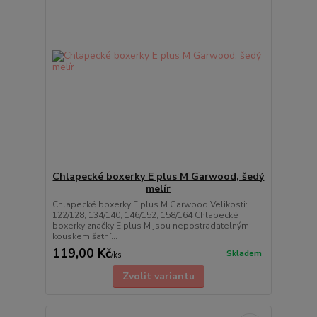
Chlapecké boxerky E plus M Garwood, šedý
melír
Chlapecké boxerky E plus M Garwood Velikosti:
122/128, 134/140, 146/152, 158/164 Chlapecké
boxerky značky E plus M jsou nepostradatelným
kouskem šatní...
119,00 Kč
Skladem
/
ks
Zvolit variantu