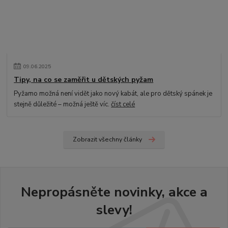
09
.
06
.
2025
Tipy, na co se zaměřit u dětských pyžam
Pyžamo možná není vidět jako nový kabát, ale pro dětský spánek je
stejně důležité – možná ještě víc.
číst celé
Zobrazit všechny články
Nepropásněte novinky, akce a
slevy!