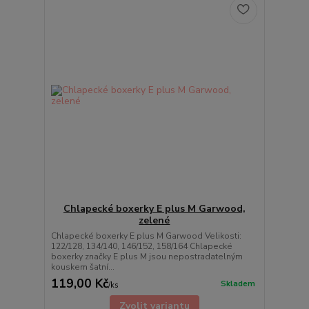
Chlapecké boxerky E plus M Garwood,
zelené
Chlapecké boxerky E plus M Garwood Velikosti:
122/128, 134/140, 146/152, 158/164 Chlapecké
boxerky značky E plus M jsou nepostradatelným
kouskem šatní...
119,00 Kč
Skladem
/
ks
Zvolit variantu