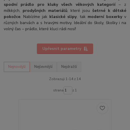
spodní prádlo pro kluky všech věkových kategorií
– z
měkkých,
prodyšných materiálů
, které jsou
šetrné k dětské
pokožce
. Nabízíme jak
klasické slipy
, tak
moderní boxerky
v
různých barvách a s hravými motivy. Ideální do školy, školky i na
volný čas – prádlo, které kluci rádi nosí!
Upřesnit parametry
Nejnovější
Nejlevnější
Nejdražší
Zobrazuji 1-14 z 14
strana
z 1