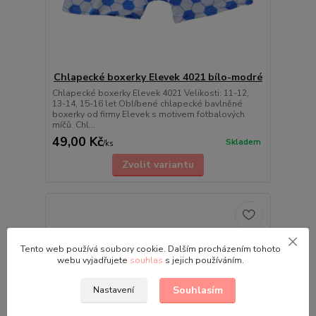
Chlapecké boxerky Elevek 4021 bílo-modré
Chlapecké boxerky Elevek 4021 Velikosti: 11-12,
13-14, 15-16 let Oblíbené chlapecké bavlněné
boxerky od firmy Elevek s motivem fotbalových
míčů. Chl...
49,00 Kč
Skladem
/
ks
Zvolit variantu
Tento web používá soubory cookie. Dalším procházením tohoto
webu vyjadřujete
souhlas
s jejich používáním.
Souhlasím
Nastavení