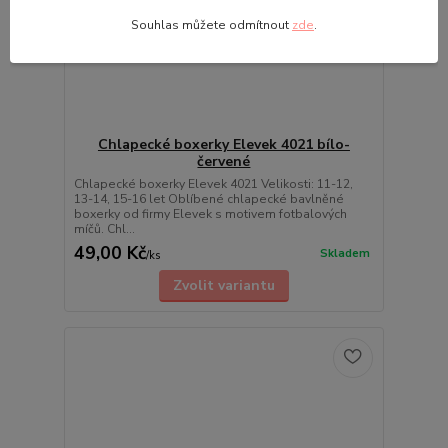
Souhlas můžete odmítnout
zde
.
Chlapecké boxerky Elevek 4021 bílo-
červené
Chlapecké boxerky Elevek 4021 Velikosti: 11-12,
13-14, 15-16 let Oblíbené chlapecké bavlněné
boxerky od firmy Elevek s motivem fotbalových
míčů. Chl...
49,00 Kč
Skladem
/
ks
Zvolit variantu