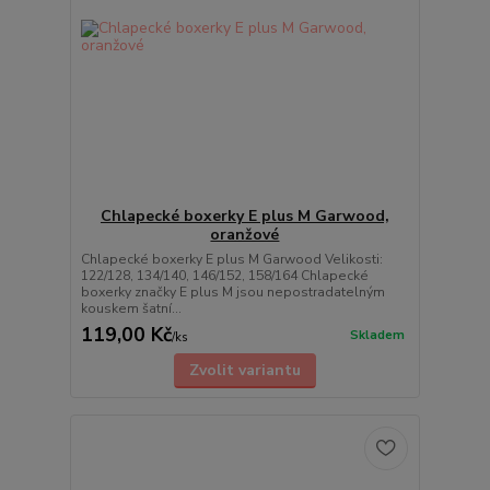
Chlapecké boxerky E plus M Garwood,
oranžové
Chlapecké boxerky E plus M Garwood Velikosti:
122/128, 134/140, 146/152, 158/164 Chlapecké
boxerky značky E plus M jsou nepostradatelným
kouskem šatní...
119,00 Kč
Skladem
/
ks
Zvolit variantu