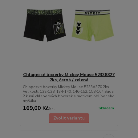
Chlapecké boxerky Mickey Mouse 52338827
2ks, černá / zelená
Chlapecké boxerky Mickey Mouse 5233A370 2ks
Velikosti: 122-128, 134-140, 146-152, 158-164 Sada
2 kusů chlapeckých boxerek s motivem oblíbeného
myšáka ...
169,00 Kč
Skladem
/
bal
Zvolit variantu