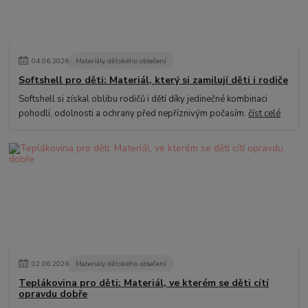
04
.
06
.
2026
Materiály dětského oblečení
Softshell pro děti: Materiál, který si zamilují děti i rodiče
Softshell si získal oblibu rodičů i dětí díky jedinečné kombinaci
pohodlí, odolnosti a ochrany před nepříznivým počasím.
číst celé
02
.
06
.
2026
Materiály dětského oblečení
Teplákovina pro děti: Materiál, ve kterém se děti cítí
opravdu dobře