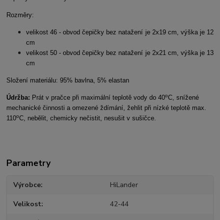
Rozměry:
velikost 46 - obvod čepičky bez natažení je 2x19 cm, výška je 12
cm
velikost 50 - obvod čepičky bez natažení je 2x21 cm, výška je 13
cm
Složení materiálu: 95% bavlna, 5% elastan
o
Údržba:
Prát v pračce při maximální teplotě vody do 40
C, snížené
mechanické činnosti a omezené ždímání, žehlit při nízké teplotě max.
o
110
C, nebělit, chemicky nečistit, nesušit v sušičce.
Parametry
Výrobce
HiLander
Velikost
42-44