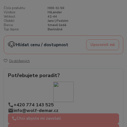
Číslo produktu:
H00-tš-50
Výrobce:
HiLander
Velikost:
42-44
Období:
Jaro | Podzim
Barva:
tmavě šedá
Typ čepice:
Bavlněná
🐶
Hlídat cenu / dostupnost
Upozornit mě
Do oblíbených
Potřebujete poradit?
+420 774 143 525
info@wolf-demar.cz
Chci abyste mi zavolali