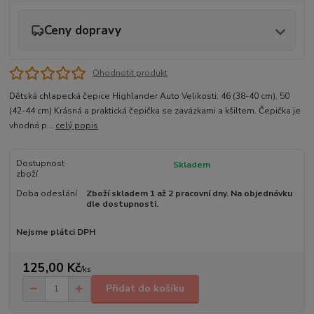
Ceny dopravy
Ohodnotit produkt
Dětská chlapecká čepice Highlander Auto Velikosti: 46 (38-40 cm), 50
(42-44 cm) Krásná a praktická čepička se zavázkami a kšiltem. Čepička je
vhodná p...
celý popis
Dostupnost
Skladem
zboží
Doba odeslání
Zboží skladem 1 až 2 pracovní dny. Na objednávku
dle dostupnosti.
Nejsme plátci DPH
125,00 Kč
/
ks
Přidat do košíku