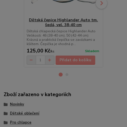
Dětská čepice Highlander Auto tm.
Dětská č
šedá, vel. 38-40 cm
mo
Dětská chlapecká čepice Highlander Auto
Dětská chla
Velikosti: 46 (38-40 cm), 50 (42-44 cm)
Velikosti: 46
Krásná a praktická čepička se zavázkami a
a praktická 
kšiltem. Čepička je vhodná p...
Čepička je vh
125,00 Kč
125,00 K
Skladem
/
ks
Přidat do košíku
Zboží zařazeno v kategoriích
Novinky
Dětské oblečení
Pro chlapce