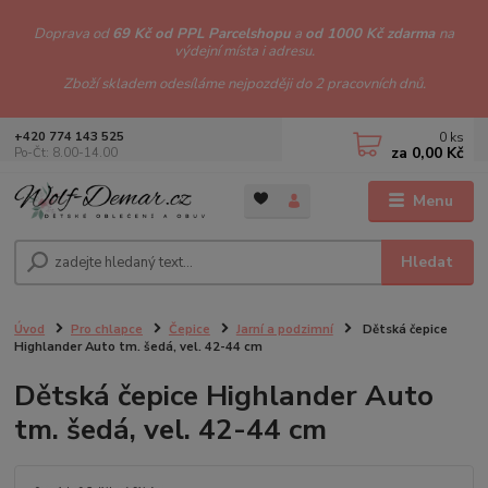
Doprava od
69 Kč od PPL Parcelshopu
a
od 1000 Kč zdarma
na
výdejní místa i adresu.
Zboží skladem odesíláme nejpozději do 2 pracovních dnů.
0
ks
+420 774 143 525
za
0,00 Kč
Po-Čt: 8.00-14.00
Menu
Hledat
Úvod
Pro chlapce
Čepice
Jarní a podzimní
Dětská čepice
Highlander Auto tm. šedá, vel. 42-44 cm
Dětská čepice Highlander Auto
tm. šedá, vel. 42-44 cm