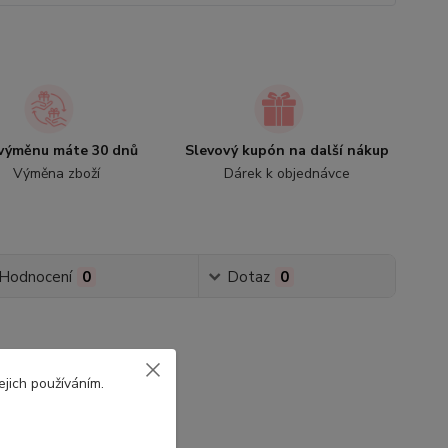
výměnu máte 30 dnů
Slevový kupón na další nákup
Výměna zboží
Dárek k objednávce
Hodnocení
0
Dotaz
0
ejich používáním.
by Doo