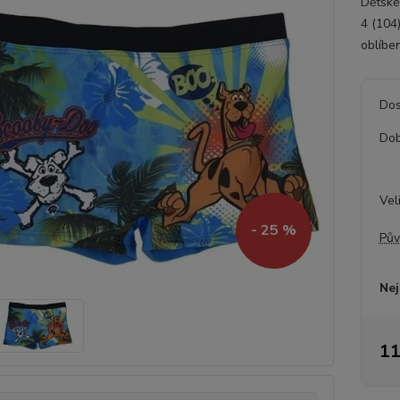
Dětské
4 (104
oblíbe
Dos
Dob
Vel
- 25 %
Pův
Nej
11