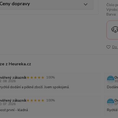
Ceny dopravy
Číslo p
Výrobc
Barva:

Do 
ze z Heureka.cz
★★★★★
★★★★★
věřený zákazník
Ov
100%
2. 08. 2026
30
rychlé dodání a pěkné zboží. Jsem spokojená.
Dodání
★★★★★
★★★★★
věřený zákazník
Ov
100%
0. 07. 2026
07
ost první - kladná
Rychlé