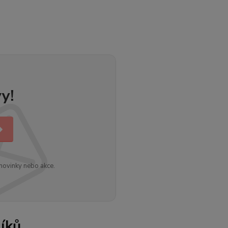
y!
novinky nebo akce.
íků