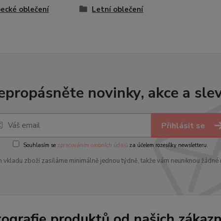
ecké oblečení
Letní oblečení
epropásněte novinky, akce a slev
Přihlásit se
Souhlasím se
zpracováním osobních údajů
za účelem rozesílky newsletteru.
 vkladu zboží zasíláme minimálně jednou týdně, takže vám neuniknou žádné 
tografie produktů od našich zákazn