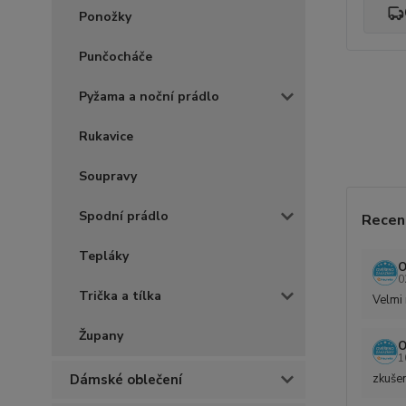
Ponožky
Punčocháče
Pyžama a noční prádlo
Rukavice
Soupravy
Spodní prádlo
Recen
Tepláky
O
0
Trička a tílka
Velmi 
Župany
O
1
Dámské oblečení
zkušen