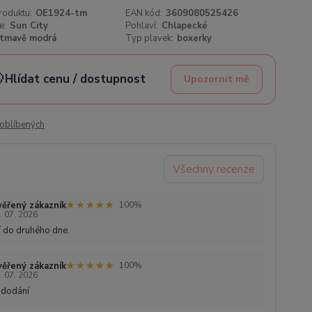
roduktu:
OE1924-tm
EAN kód:
3609080525426
e:
Sun City
Pohlaví:
Chlapecké
tmavě modrá
Typ plavek:
boxerky

Hlídat cenu / dostupnost
Upozornit mě
oblíbených
Všechny recenze
★★★★★
★★★★★
ěřený zákazník
100%
. 07. 2026
 do druhého dne.
★★★★★
★★★★★
ěřený zákazník
100%
. 07. 2026
 dodání