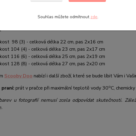
hlapecké plavky s motivem oblíbeného Scoobyho. Na předním dí
Souhlas můžete odmítnout
zde
.
 oficiální licenci - Sun City (Francie).
:
ikost 98 (3) - celková délka 22 cm, pas 2x16 cm
ikost 104 (4) - celková délka 23 cm, pas 2x17 cm
ikost 116 (6) - celková délka 25 cm, pas 2x19 cm
ikost 128 (8) - celková délka 27 cm, pas 2x20 cm
em
Scooby Doo
nabízí i další zboží, které se bude líbit Vám i Va
o
 praní:
prát v pračce při maximální teplotě vody 30
C, chemicky 
barev u fotografií nemusí zcela odpovídat skutečnosti. Zále
e.