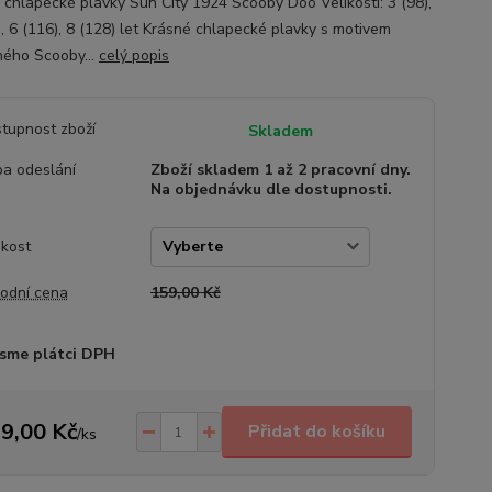
 chlapecké plavky Sun City 1924 Scooby Doo Velikosti: 3 (98),
), 6 (116), 8 (128) let Krásné chlapecké plavky s motivem
ného Scooby...
celý popis
tupnost zboží
Skladem
a odeslání
Zboží skladem 1 až 2 pracovní dny.
Na objednávku dle dostupnosti.
ikost
odní cena
159,00 Kč
sme plátci DPH
9,00 Kč
Přidat do košíku
/
ks