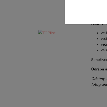
Krásné c
vyrobeny v
Rozměry
vel
vel
vel
vel
S motiv
Údržba a
Odstíny 
fotografi