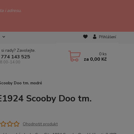
a i adresu.
Přihlášení
 si rady? Zavolejte.
0
ks
 774 143 525
za
0,00 Kč
 8.00-14.00
Scooby Doo tm. modré
OE1924 Scooby Doo tm.
Ohodnotit produkt