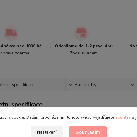
jednávce nad 1000 Kč
Odesíláme do 1-2 prac. dnů
Na 
oprava zdarma
Zboží skladem
etní specifikace
Parametry
tní specifikace
ubory cookie. Dalším procházením tohoto webu vyjadřujete
souhlas
s j
é chlapecké plavky Sun City 1924 Scoo
Souhlasím
Nastavení
i:
3 (98), 4 (104), 6 (116), 8 (128) let