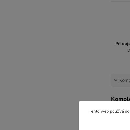
Při ob
D
Kompl
Komple
Tento web používá so
Dětsk
Velikost