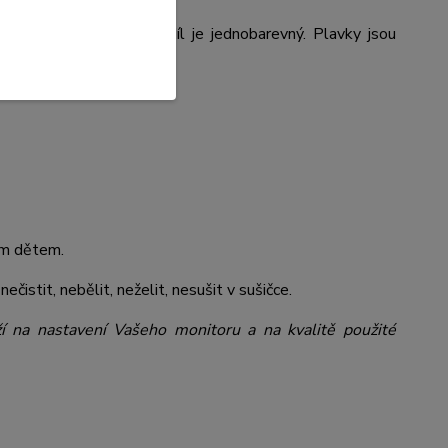
lu je obrázek, zadní díl je jednobarevný. Plavky jsou
šim dětem.
nečistit, nebělit, neželit, nesušit v sušičce.
ží na nastavení Vašeho monitoru a na kvalitě použité