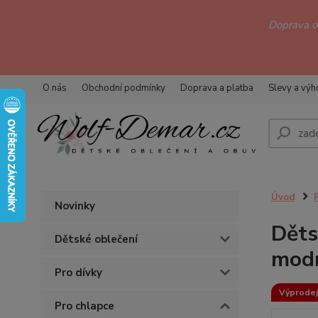
Doprava 
O nás
Obchodní podmínky
Doprava a platba
Slevy a vý
Úvod
Novinky
Děts
Dětské oblečení
mod
Pro dívky
Výprodej
Pro chlapce