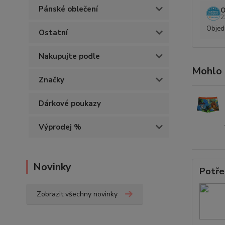
Pánské oblečení
O
2
Objedn
Ostatní
Nakupujte podle
Mohlo 
Značky
Dárkové poukazy
Výprodej %
Novinky
Potře
Zobrazit všechny novinky