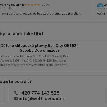
★★★★★
★★★★★
věřený zákazník
Ov
100%
2. 06. 2026
21
avka dorucena velice rychle bez problemu, zbozi kvalitni.
Velmi r
by se vám také líbit
Dětské chlapecké plavky Sun City OE1924
Scooby Doo oranžové
Dětské chlapecké plavky Sun City 1924 Scooby Doo
Velikosti: 3 (98), 4 (104), 6 (116), 8 (128) let Krásné
chlapecké plavky s motivem oblíbeného Scoobyh...
bujete poradit?
+420 774 143 525
info@wolf-demar.cz