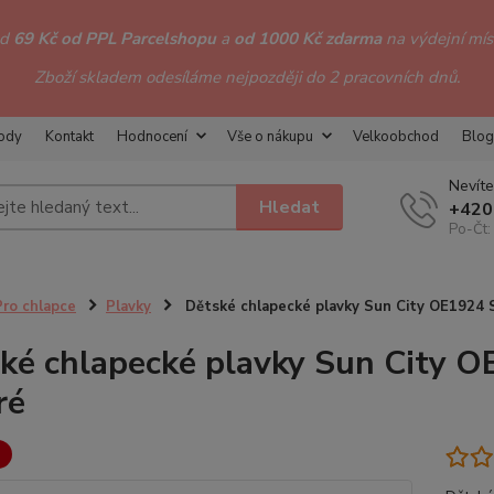
od
69 Kč od PPL Parcelshopu
a
od 1000 Kč zdarma
na výdejní míst
Zboží skladem odesíláme nejpozději do 2 pracovních dnů.
hody
Kontakt
Hodnocení
Vše o nákupu
Velkoobchod
Blog
Nevíte
Hledat
+420
Po-Čt:
Pro chlapce
Plavky
Dětské chlapecké plavky Sun City OE1924 
ké chlapecké plavky Sun City 
ré