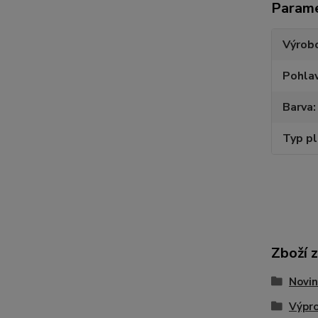
Param
Výrob
Pohlav
Barva
Typ p
Zboží 
Novin
Výpr