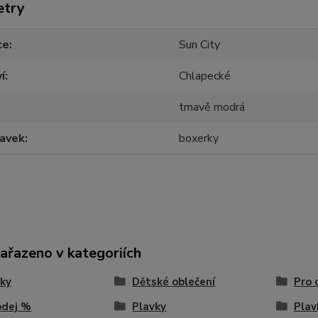
etry
ce
Sun City
í
Chlapecké
tmavě modrá
lavek
boxerky
zařazeno v kategoriích
ky
Dětské oblečení
Pro 
odej %
Plavky
Plav