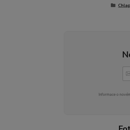
Chlap
N
Informace o novém
Fo