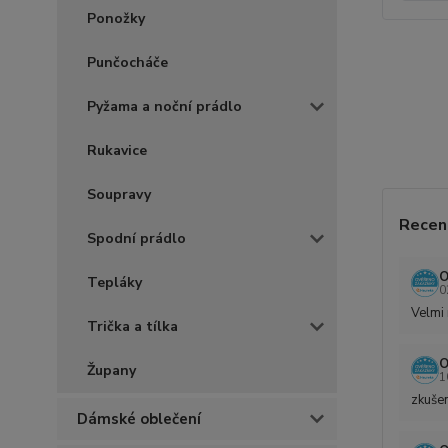
Ponožky
Punčocháče
Pyžama a noční prádlo
Rukavice
Soupravy
Recen
Spodní prádlo
O
Tepláky
0
Velmi 
Trička a tílka
O
Župany
1
zkušen
Dámské oblečení