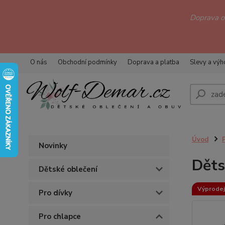
Doprava 
O nás
Obchodní podmínky
Doprava a platba
Slevy a vý
Úvod
Novinky
Děts
Dětské oblečení
Výprodej
Pro dívky
Pro chlapce