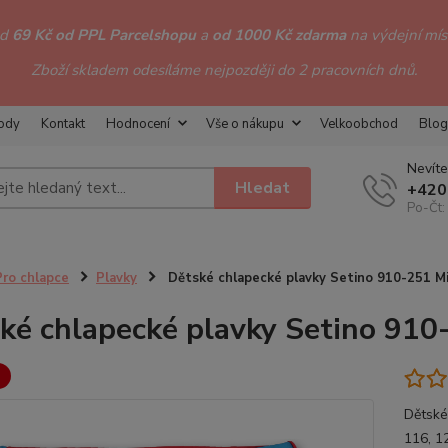
od
69 Kč od PPL Parcelshopu
a
od 1000 Kč zdarma
na výdejní míst
Zboží skladem odesíláme nejpozději do 2 pracovních dnů.
hody
Kontakt
Hodnocení
Vše o nákupu
Velkoobchod
Blog
Nevíte
Hledat
+420
Po-Čt:
Pro chlapce
Plavky
Dětské chlapecké plavky Setino 910-251 Mi
ké chlapecké plavky Setino 910
Dětské
116, 1