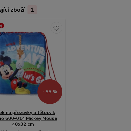
jící zboží
1
ej
- 55 %
ek na přezuvky a tělocvik
no 600-014 Mickey Mouse
40x32 cm