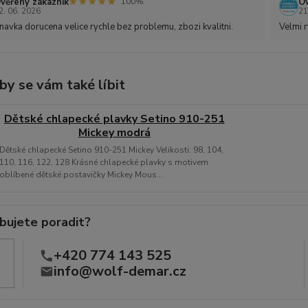
★★★★★
★★★★★
věřený zákazník
Ov
100%
2. 06. 2026
21
avka dorucena velice rychle bez problemu, zbozi kvalitni.
Velmi r
by se vám také líbit
Dětské chlapecké plavky Setino 910-251
Mickey modrá
Dětské chlapecké Setino 910-251 Mickey Velikosti: 98, 104,
110, 116, 122, 128 Krásné chlapecké plavky s motivem
oblíbené dětské postavičky Mickey Mous...
bujete poradit?
+420 774 143 525
info@wolf-demar.cz