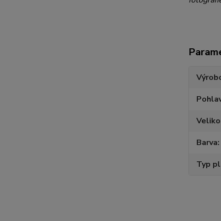
fotografi
Param
Výrob
Pohlav
Veliko
Barva
Typ p