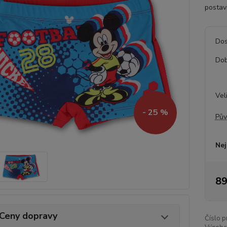
postav
Dos
Dob
Vel
- 25 %
Pův
Nej
89
Ceny dopravy
Číslo p