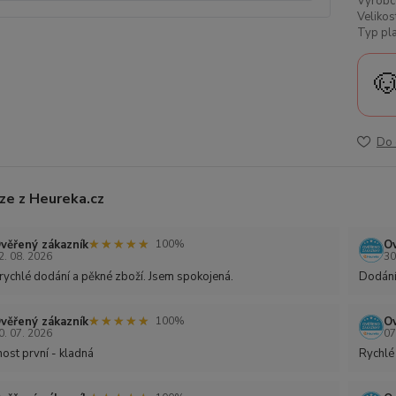
Výrobc
Velikos
Typ pla

Do 
ze z Heureka.cz
★★★★★
★★★★★
věřený zákazník
Ov
100%
2. 08. 2026
30
rychlé dodání a pěkné zboží. Jsem spokojená.
Dodání
★★★★★
★★★★★
věřený zákazník
Ov
100%
0. 07. 2026
07
ost první - kladná
Rychlé