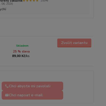
★★★★★
★★★★★
ěřený zákazník
100%
. 06. 2026
ychlí
Zvolit variantu
Skladem
25 % sleva
89,00 Kč
/
ks
Chci abyste mi zavolali
Chci napsat e-mail