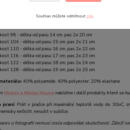
hlapecké plavky s motivem oblíbené dětské postavičky Mickey 
evný a to modrý nebo červený.
Souhlas můžete odmítnout
zde
.
:
ikost 98 - délka od pasu 14 cm, pas 2x 20 cm
ikost 104 - délka od pasu 15 cm, pas 2x 21 cm
ikost 110 - délka od pasu 16 cm, pas 2x 22 cm
ikost 116 - délka od pasu 17 cm, pas 2x 23 cm
ikost 122 - délka od pasu 18 cm, pas 2x 24 cm
ikost 128 - délka od pasu 19 cm, pas 2x 25 cm
materiálu:
40% polyamide, 40% polyester, 20% elastane
em
Mickey a Minnie Mouse
nabízíme i další produkty, které se b
 praní:
Prát v pračce při maximální teplotě vody do 30oC, sní
hemicky nečistit, nesušit v sušičce.
arev u fotografií nemusí zcela odpovídat skutečnosti. Záleží n