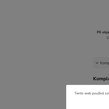
Při ob
D
Kompl
Komple
Dětsk
Tento web používá so
Velikost