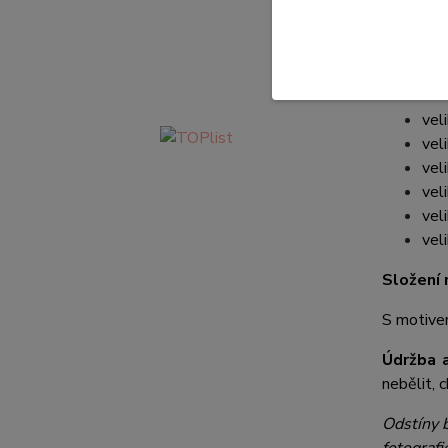
Krásné c
jednobar
Rozměry
vel
vel
vel
vel
vel
vel
Složení 
S motiv
Údržba a
nebělit, c
Odstíny b