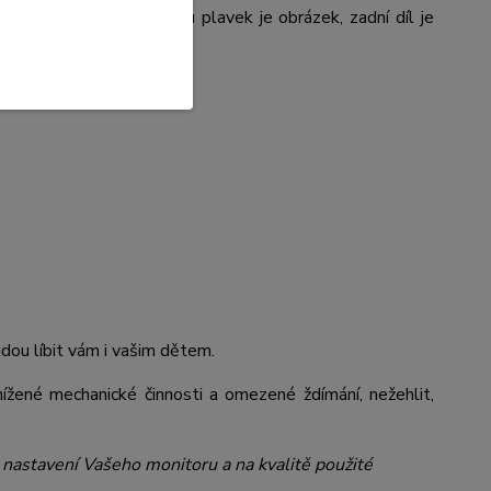
Mouse. Na předním dílu plavek je obrázek, zadní díl je
udou líbit vám i vašim dětem
.
žené mechanické činnosti a omezené ždímání, nežehlit,
a nastavení Vašeho monitoru a na kvalitě použité