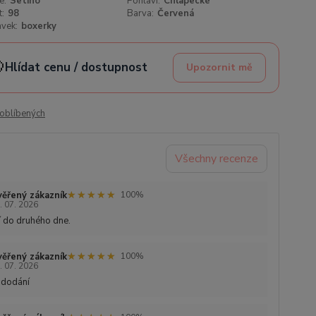
e:
Setino
Pohlaví:
Chlapecké
t:
98
Barva:
Červená
vek:
boxerky

Hlídat cenu / dostupnost
Upozornit mě
oblíbených
Všechny recenze
★★★★★
★★★★★
ěřený zákazník
100%
. 07. 2026
 do druhého dne.
★★★★★
★★★★★
ěřený zákazník
100%
. 07. 2026
 dodání