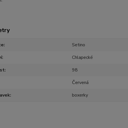
e.
etry
ce
Setino
í
Chlapecké
st
98
Červená
lavek
boxerky