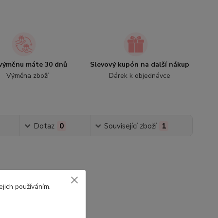
výměnu máte 30 dnů
Slevový kupón na další nákup
Výměna zboží
Dárek k objednávce
Dotaz
0
Související zboží
1
ejich používáním.