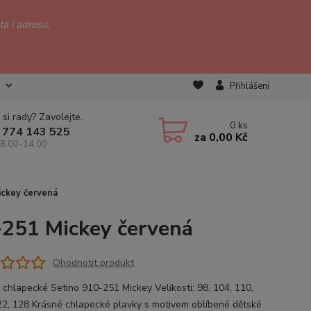
a i adresu.
Přihlášení
 si rady? Zavolejte.
0
ks
 774 143 525
za
0,00 Kč
 8.00-14.00
ckey červená
-251 Mickey červená
Ohodnotit produkt
 chlapecké Setino 910-251 Mickey Velikosti: 98, 104, 110,
22, 128 Krásné chlapecké plavky s motivem oblíbené dětské