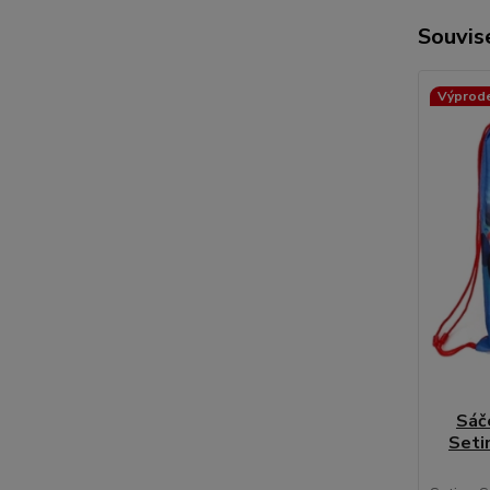
Souvise
Výprod
Sáč
Seti