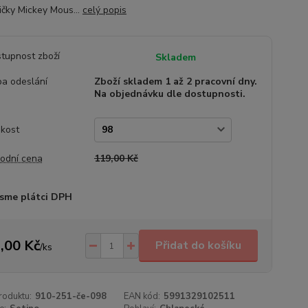
ičky Mickey Mous...
celý popis
tupnost zboží
Skladem
a odeslání
Zboží skladem 1 až 2 pracovní dny.
Na objednávku dle dostupnosti.
ikost
odní cena
119,00 Kč
sme plátci DPH
,00 Kč
Přidat do košíku
/
ks
roduktu:
910-251-če-098
EAN kód:
5991329102511