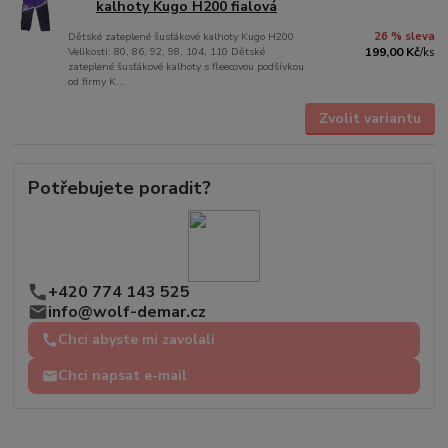
kalhoty Kugo H200 fialová
Dětské zateplené šusťákové kalhoty Kugo H200
26 % sleva
Velikosti: 80, 86, 92, 98, 104, 110 Dětské
199,00 Kč
/
ks
zateplené šusťákové kalhoty s fleecovou podšívkou
od firmy K...
Zvolit variantu
Potřebujete poradit?
+420 774 143 525
info@wolf-demar.cz
Chci abyste mi zavolali
Chci napsat e-mail