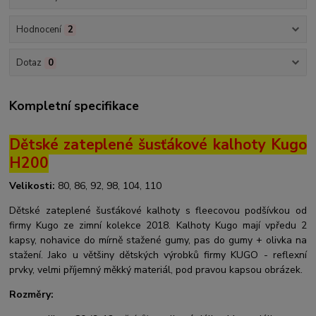
Hodnocení
2
Dotaz
0
Kompletní specifikace
Dětské zateplené šusťákové kalhoty Kugo
H200
Velikosti:
80, 86, 92, 98, 104, 110
Dětské zateplené šusťákové kalhoty s fleecovou podšívkou od
firmy Kugo ze zimní kolekce 2018. Kalhoty Kugo mají vpředu 2
kapsy, nohavice do mírně stažené gumy, pas do gumy + olivka na
stažení. Jako u většiny dětských výrobků firmy KUGO - reflexní
prvky, velmi příjemný měkký materiál, pod pravou kapsou obrázek.
Rozměry: