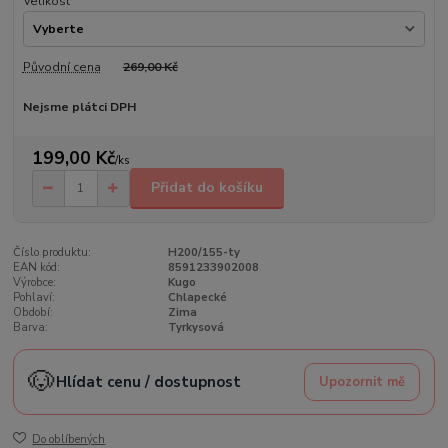
Velikost
Původní cena
269,00 Kč
Nejsme plátci DPH
199,00 Kč
/
ks
Přidat do košíku
Číslo produktu:
H200/155-ty
EAN kód:
8591233902008
Výrobce:
Kugo
Pohlaví:
Chlapecké
Období:
Zima
Barva:
Tyrkysová
🐶
Hlídat cenu / dostupnost
Upozornit mě
Do oblíbených