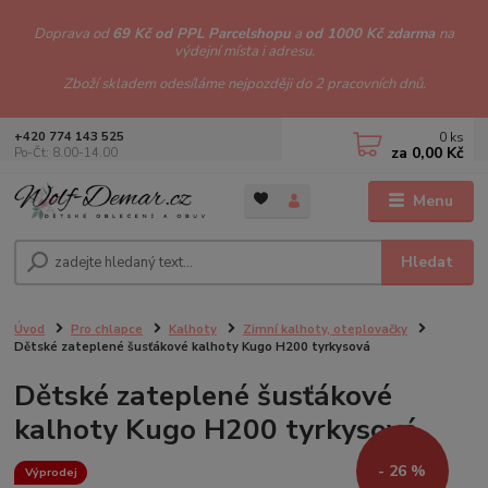
Doprava od
69 Kč od PPL Parcelshopu
a
od 1000 Kč zdarma
na
výdejní místa i adresu.
Zboží skladem odesíláme nejpozději do 2 pracovních dnů.
0
ks
+420 774 143 525
za
0,00 Kč
Po-Čt: 8.00-14.00
Menu
Hledat
Úvod
Pro chlapce
Kalhoty
Zimní kalhoty, oteplovačky
Dětské zateplené šusťákové kalhoty Kugo H200 tyrkysová
Dětské zateplené šusťákové
kalhoty Kugo H200 tyrkysová
- 26 %
Výprodej