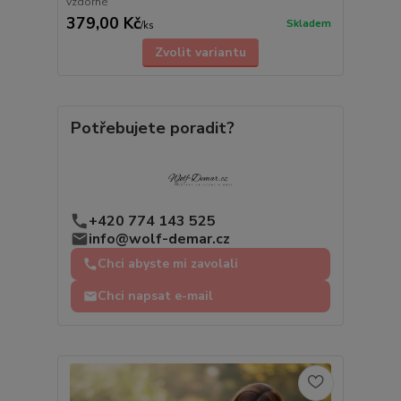
vzdorné
379,00 Kč
Skladem
/
ks
Zvolit variantu
Potřebujete poradit?
+420 774 143 525
info@wolf-demar.cz
Chci abyste mi zavolali
Chci napsat e-mail