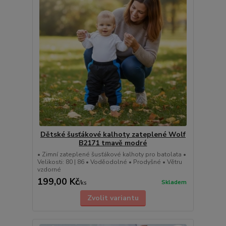
Dětské šusťákové kalhoty zateplené Wolf
B2171 tmavě modré
• Zimní zateplené šusťákové kalhoty pro batolata •
Velikosti: 80 | 86 • Voděodolné • Prodyšné • Větru
vzdorné
199,00 Kč
Skladem
/
ks
Zvolit variantu