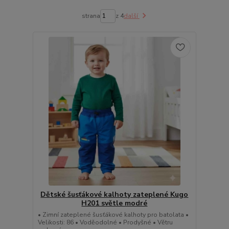
strana
z 4
další
Dětské šusťákové kalhoty zateplené Kugo
H201 světle modré
• Zimní zateplené šusťákové kalhoty pro batolata •
Velikosti: 86 • Voděodolné • Prodyšné • Větru