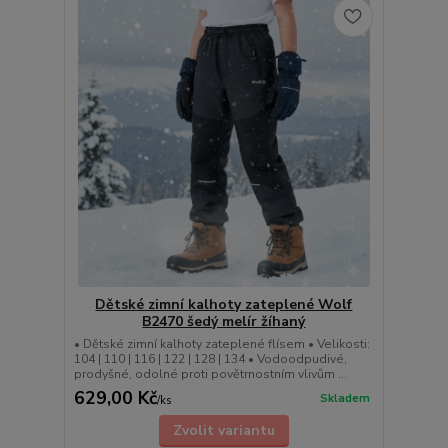
Dětské zimní kalhoty zateplené Wolf
B2470 šedý melír žíhaný
• Dětské zimní kalhoty zateplené flísem • Velikosti:
104 | 110 | 116 | 122 | 128 | 134 • Vodoodpudivé,
prodyšné, odolné proti povětrnostním vlivům ...
629,00 Kč
Skladem
/
ks
Zvolit variantu