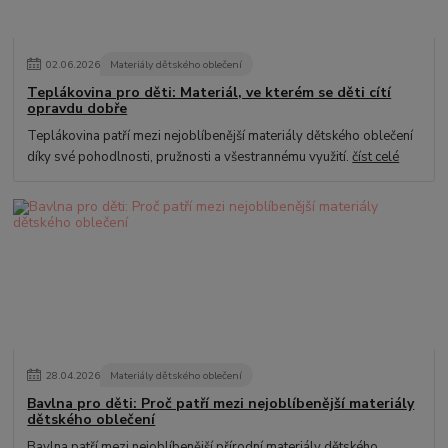
02
.
06
.
2026
Materiály dětského oblečení
Teplákovina pro děti: Materiál, ve kterém se děti cítí
opravdu dobře
Teplákovina patří mezi nejoblíbenější materiály dětského oblečení
díky své pohodlnosti, pružnosti a všestrannému využití.
číst celé
28
.
04
.
2026
Materiály dětského oblečení
Bavlna pro děti: Proč patří mezi nejoblíbenější materiály
dětského oblečení
Bavlna patří mezi nejoblíbenější přírodní materiály dětského