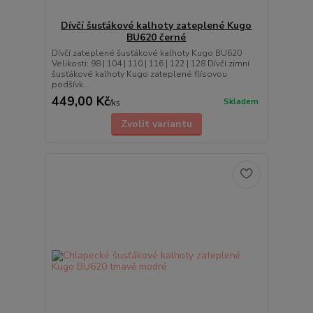
Dívčí šusťákové kalhoty zateplené Kugo
BU620 černé
Dívčí zateplené šusťákové kalhoty Kugo BU620
Velikosti: 98 | 104 | 110 | 116 | 122 | 128 Dívčí zimní
šusťákové kalhoty Kugo zateplené flísovou
podšívk...
449,00 Kč
Skladem
/
ks
Zvolit variantu