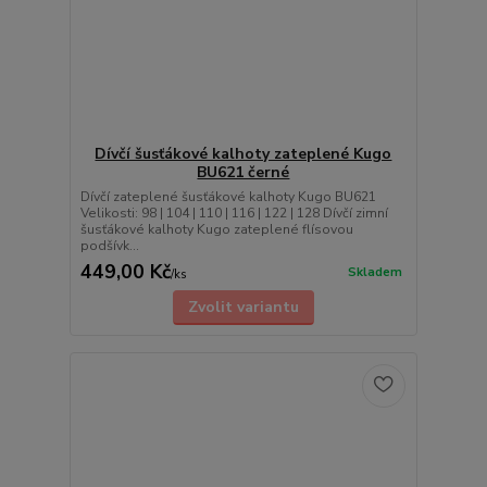
Dívčí šusťákové kalhoty zateplené Kugo
BU621 černé
Dívčí zateplené šusťákové kalhoty Kugo BU621
Velikosti: 98 | 104 | 110 | 116 | 122 | 128 Dívčí zimní
šusťákové kalhoty Kugo zateplené flísovou
podšívk...
449,00 Kč
Skladem
/
ks
Zvolit variantu