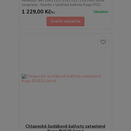
Velikosti: 98 | 104 | 110 | 116 | 122 | 128 Dívčí zimní
souprava - bunda + lyžařské kalhoty Kugo PG2...
1 229,00 Kč
Skladem
/
ks
Zvolit variantu
Chlapecké šusťákové kalhoty zateplené