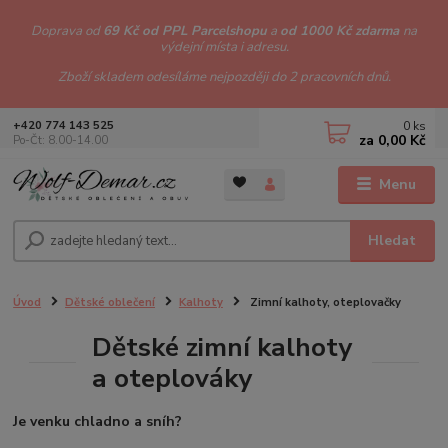
Doprava od
69 Kč od PPL Parcelshopu
a
od 1000 Kč zdarma
na
výdejní místa i adresu.
Zboží skladem odesíláme nejpozději do 2 pracovních dnů.
0
ks
+420 774 143 525
za
0,00 Kč
Po-Čt: 8.00-14.00
Menu
Hledat
Úvod
Dětské oblečení
Kalhoty
Zimní kalhoty, oteplovačky
Dětské zimní kalhoty
a oteplováky
Je venku chladno a sníh?