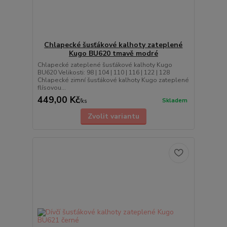
Chlapecké šusťákové kalhoty zateplené
Kugo BU620 tmavě modré
Chlapecké zateplené šusťákové kalhoty Kugo
BU620 Velikosti: 98 | 104 | 110 | 116 | 122 | 128
Chlapecké zimní šusťákové kalhoty Kugo zateplené
flísovou...
449,00 Kč
Skladem
/
ks
Zvolit variantu