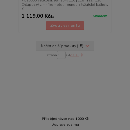
PG25005 Velikosti: 98 | 104 | 110 | 116 | 122 | 128
Chlapecký zimní komplet - bunda + lyžařské kalhoty
K...
1 119,00 Kč
Skladem
/
ks
Zvolit variantu
Načíst další produkty (15)
strana
z 4
další
Při objednávce nad 1000 Kč
Doprava zdarma