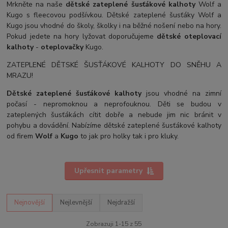
Mrkněte na naše
dětské zateplené šusťákové kalhoty
Wolf a
Kugo s fleecovou podšívkou. Dětské zateplené šusťáky Wolf a
Kugo jsou vhodné do školy, školky i na běžné nošení nebo na hory.
Pokud jedete na hory lyžovat doporučujeme
dětské oteplovací
kalhoty
-
oteplovačky
Kugo.
ZATEPLENÉ DĚTSKÉ ŠUSŤÁKOVÉ KALHOTY DO SNĚHU A
MRAZU!
Dětské zateplené šusťákové kalhoty
jsou vhodné na zimní
počasí - nepromoknou a neprofouknou. Děti se budou v
zateplených šusťákách cítit dobře a nebude jim nic bránit v
pohybu a dovádění. Nabízíme dětské zateplené šusťákové kalhoty
od firem
Wolf
a
Kugo
to jak pro holky tak i pro kluky.
Upřesnit parametry
Nejnovější
Nejlevnější
Nejdražší
Zobrazuji 1-15 z 55