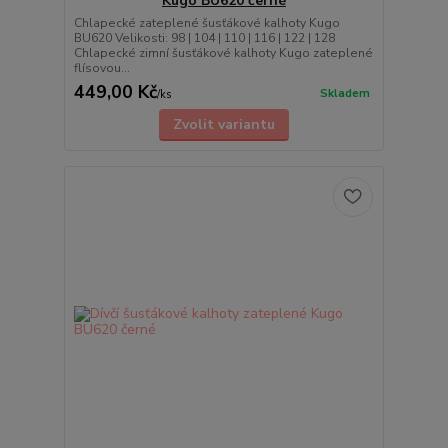
Kugo BU620 černé
Chlapecké zateplené šusťákové kalhoty Kugo
BU620 Velikosti: 98 | 104 | 110 | 116 | 122 | 128
Chlapecké zimní šusťákové kalhoty Kugo zateplené
flísovou...
449,00 Kč
Skladem
/
ks
Zvolit variantu