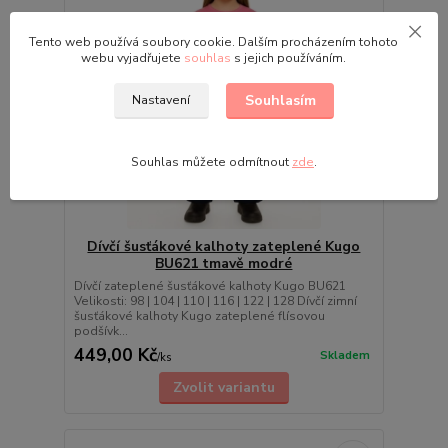
Tento web používá soubory cookie. Dalším procházením tohoto
webu vyjadřujete
souhlas
s jejich používáním.
Souhlasím
Nastavení
Souhlas můžete odmítnout
zde
.
Dívčí šusťákové kalhoty zateplené Kugo
BU621 tmavě modré
Dívčí zateplené šusťákové kalhoty Kugo BU621
Velikosti: 98 | 104 | 110 | 116 | 122 | 128 Dívčí zimní
šusťákové kalhoty Kugo zateplené flísovou
podšívk...
449,00 Kč
Skladem
/
ks
Zvolit variantu